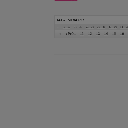
141 - 150 de 693
«
1 - 10
11 - 20
21 - 30
31 - 40
41 - 50
51 - 6
«
‹ Préc.
11
12
13
14
15
16