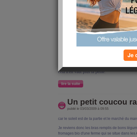
publié le 04/03/2009 à 09:43
Beaucoup de personnes ne blogguent plus... Ce
d'autres plus du tout...Pourtant quand on regar
qu'elles ont regardé par leur fenêtre et jeté un
Alors que se passe-t-il ? Plus le temps ? Plus
bonjour à vos voisins non plus ? Est-ce la dé
Je 
Certaines ont tellement d'amies qu'elles n'arriv
tant pis...J'attendrai... D'autres ont tellemen
cela n'en vaut plus la peine.
lire la suite
Un petit coucou r
publié le 03/03/2009 à 09:55
car le soleil est de la partie et le marché du mar
Je reviens donc les bras remplis de bons légumes
fromages bio d'une ferme qui se situe dans les Ar