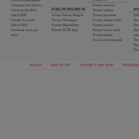
Exercices physiques
Compteur de calories
Forum minceur
FORUM PREMIUM
DO
Calcul poids idéal
Forum cuisine
Calcul IMC
Forum Savoir Maigrir
Forum grossesse
Dos
Courbe de poids
Forum Montignac
Forum maman bébé
Dos
Calcul IMG
Forum MentalSlim
Forum psycho
Dos
Grossesse mois par
Forum SLIM data
Forum forme santé
Dos
mois
Forum beauté
san
Forum communauté
Dos
Dos
Dos
accueil
plan du site
envoyer à une amie
témoigna
Forum minceur
Forum cuisine
Commencer un régime
boissons, vins et cocktails
Alimentation équilibrée et nutrition
astuces et bons plans
Minceur
Recette cuisine
exercices physiques
recette facile
produits minceur
Recette poulet
Tags
:
ventre plat
|
maigrir des fesses
|
abdominaux
|
régime américain
|
régime mayo
|
Découvrez aussi
:
exercices abdominaux
|
recette wok
|