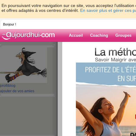
En poursuivant votre navigation sur ce site, vous acceptez l'utilisati
et offres adaptés à vos centres d'intérêt.
En savoir plus et gérer ces 
Bonjour !
Accueil
Coaching
Groupes
Accueil
>
espaces
>
Raska
Blog de Raska
aide blog
profil
blog
ajouter de vos amies
141 - 150 de 693
«
1 - 10
11 - 20
21 - 30
31 - 40
41 - 50
51 - 6
«
‹ Préc.
11
12
13
14
15
16
Alors on bloggue 
n'bloggue pas...