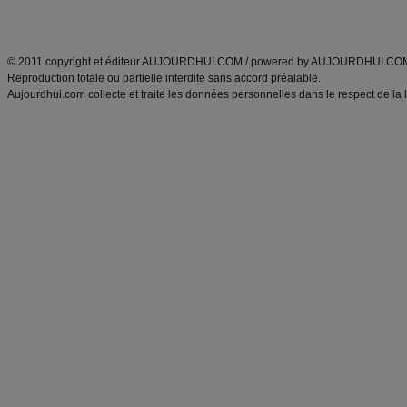
ANXA Partenaires
:
Recette
de cuisine |
Recette cuisine
|
© 2011 copyright et éditeur AUJOURDHUI.COM / powered by AUJOURDHUI.CO
Reproduction totale ou partielle interdite sans accord préalable.
Aujourdhui.com collecte et traite les données personnelles dans le respect de la 