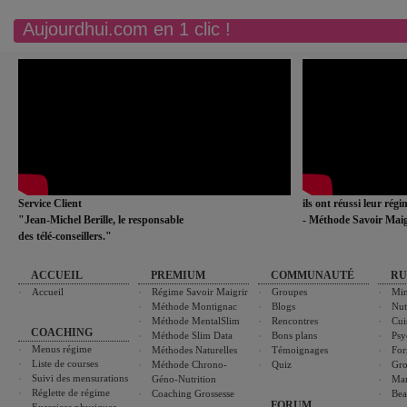
Aujourdhui.com en 1 clic !
Service Client
ils ont réussi leur rég
"Jean-Michel Berille, le responsable
- Méthode Savoir Maig
des télé-conseillers."
ACCUEIL
PREMIUM
COMMUNAUTÉ
RU
Accueil
Régime Savoir Maigrir
Groupes
Min
Méthode Montignac
Blogs
Nut
Méthode MentalSlim
Rencontres
Cui
COACHING
Méthode Slim Data
Bons plans
Psy
Menus régime
Méthodes Naturelles
Témoignages
For
Liste de courses
Méthode Chrono-
Quiz
Gro
Suivi des mensurations
Géno-Nutrition
Ma
Réglette de régime
Coaching Grossesse
Bea
FORUM