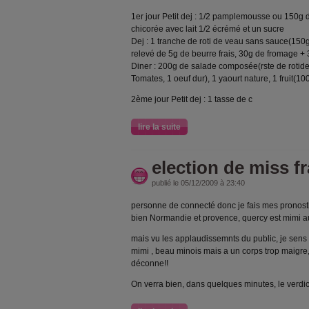
1er jour Petit dej : 1/2 pamplemousse ou 150g de
chicorée avec lait 1/2 écrémé et un sucre
Dej : 1 tranche de roti de veau sans sauce(150g)
relevé de 5g de beurre frais, 30g de fromage + 3
Diner : 200g de salade composée(rste de rotide 
Tomates, 1 oeuf dur), 1 yaourt nature, 1 fruit(1
2ème jour Petit dej : 1 tasse de c
lire la suite
election de miss f
publié le 05/12/2009 à 23:40
personne de connecté donc je fais mes pronosti
bien Normandie et provence, quercy est mimi a
mais vu les applaudissemnts du public, je sens 
mimi , beau minois mais a un corps trop maigre,
déconne!!
On verra bien, dans quelques minutes, le verdic