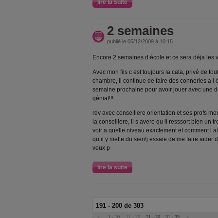
lire la suite
2 semaines
publié le 05/12/2009 à 10:15
Encore 2 semaines d école et ce sera déja les
Avec mon fils c est toujours la cata, privé de tou
chambre, il continue de faire des conneries a l 
semaine prochaine pour avoir jouer avec une d
génial!!!
rdv avec conseillere orientation et ses profs me
la conseillere, il s avere qu il resssort bien un t
voir a quelle niveau exactement et comment l ai
qu il y mette du sien!j essaie de me faire aider d
veux p
lire la suite
191 - 200 de 383
«
1 - 10
11 - 20
21 - 30
31 - 39
»