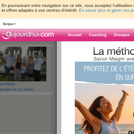
En poursuivant votre navigation sur ce site, vous acceptez l'utilisati
et offres adaptés à vos centres d'intérêt.
En savoir plus et gérer ces 
Bonjour !
Accueil
Coaching
Groupes
Accueil
>
espaces
>
jeannesyl
Blog de jeannes
aide blog
profil
blog
ajouter de vos amies
191 - 200 de 383
«
1 - 10
11 - 20
21 - 30
31 - 39
»
«
‹ Préc.
11
12
13
14
15
16
salon de l étudian
publié le 13/12/2009 à 21:38