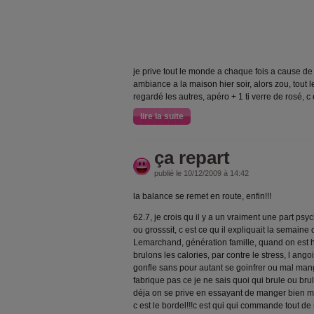
je prive tout le monde a chaque fois a cause de
ambiance a la maison hier soir, alors zou, tout 
regardé les autres, apéro + 1 ti verre de rosé, c 
lire la suite
ça repart
publié le 10/12/2009 à 14:42
la balance se remet en route, enfin!!!
62.7, je crois qu il y a un vraiment une part psyc
ou grosssit, c est ce qu il expliquait la semaine
Lemarchand, génération famille, quand on est 
brulons les calories, par contre le stress, l ango
gonfle sans pour autant se goinfrer ou mal mang
fabrique pas ce je ne sais quoi qui brule ou brul
déja on se prive en essayant de manger bien mais
c est le bordel!!!c est qui qui commande tout d