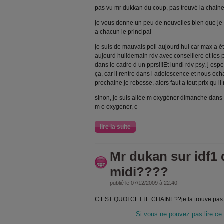
pas vu mr dukkan du coup, pas trouvé la chaine!
je vous donne un peu de nouvelles bien que je
a chacun le principal
je suis de mauvais poil aujourd hui car max a ét
aujourd hui!demain rdv avec conseillere et les 
dans le cadre d un pprs!!!Et lundi rdv psy, j espe
ça, car il rentre dans l adolescence et nous e
prochaine je rebosse, alors faut a tout prix qu il
sinon, je suis allée m oxygéner dimanche dans 
m o oxygener, c
lire la suite
Mr dukan sur idf1
midi????
publié le 07/12/2009 à 22:40
C EST QUOI CETTE CHAINE??je la trouve pas
Si vous ne pouvez pas lire c