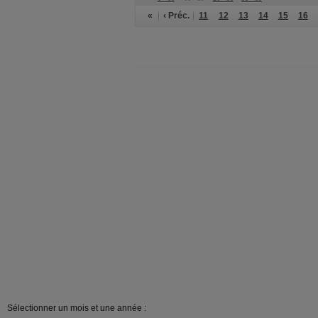
«
‹ Préc.
11
12
13
14
15
16
Sélectionner un mois et une année :