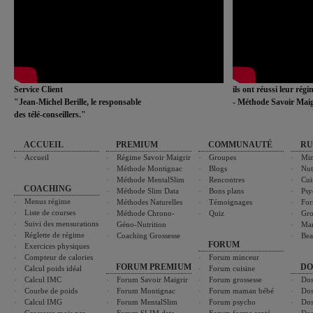
Service Client
ils ont réussi leur rég
"Jean-Michel Berille, le responsable
- Méthode Savoir Maig
des télé-conseillers."
ACCUEIL
PREMIUM
COMMUNAUTÉ
RU
Accueil
Régime Savoir Maigrir
Groupes
Min
Méthode Montignac
Blogs
Nut
Méthode MentalSlim
Rencontres
Cui
COACHING
Méthode Slim Data
Bons plans
Psy
Menus régime
Méthodes Naturelles
Témoignages
For
Liste de courses
Méthode Chrono-
Quiz
Gro
Suivi des mensurations
Géno-Nutrition
Ma
Réglette de régime
Coaching Grossesse
Bea
FORUM
Exercices physiques
Compteur de calories
Forum minceur
FORUM PREMIUM
DO
Calcul poids idéal
Forum cuisine
Calcul IMC
Forum Savoir Maigrir
Forum grossesse
Dos
Courbe de poids
Forum Montignac
Forum maman bébé
Dos
Calcul IMG
Forum MentalSlim
Forum psycho
Dos
Grossesse mois par
Forum SLIM data
Forum forme santé
Dos