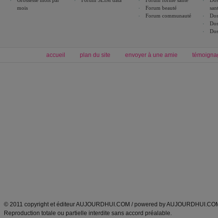
mois
Forum beauté
san
Forum communauté
Dos
Dos
Dos
accueil
plan du site
envoyer à une amie
témoigna
Forum minceur
Forum cuisine
Commencer un régime
boissons, vins et cocktails
Alimentation équilibrée et nutrition
astuces et bons plans
Minceur
Recette cuisine
exercices physiques
recette facile
produits minceur
Recette poulet
Tags
:
ventre plat
|
maigrir des fesses
|
abdominaux
|
régime américain
|
régime mayo
|
Découvrez aussi
:
exercices abdominaux
|
recette wok
|
ANXA Partenaires
:
Recette
de cuisine |
Recette cuisine
|
© 2011 copyright et éditeur AUJOURDHUI.COM / powered by AUJOURDHUI.CO
Reproduction totale ou partielle interdite sans accord préalable.