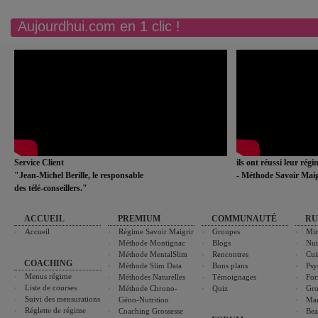
Aujourdhui.com en 1 clic !
Service Client
ils ont réussi leur rég
"Jean-Michel Berille, le responsable
- Méthode Savoir Maig
des télé-conseillers."
ACCUEIL
PREMIUM
COMMUNAUTÉ
RU
Accueil
Régime Savoir Maigrir
Groupes
Min
Méthode Montignac
Blogs
Nut
Méthode MentalSlim
Rencontres
Cui
COACHING
Méthode Slim Data
Bons plans
Psy
Menus régime
Méthodes Naturelles
Témoignages
For
Liste de courses
Méthode Chrono-
Quiz
Gro
Suivi des mensurations
Géno-Nutrition
Ma
Réglette de régime
Coaching Grossesse
Bea