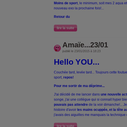
Moins de sport
, le minimum, soit mes 2 aqua et
nouveau exo la prochaine fois!...
Retour du
lire la suite
Amaïe...23/01
publié le 23/01/2015 à 18:23
Hello YOU...
Couchée tard, levée tard... Toujours cette foutue
sport,
repos!
Pour me sortir de ma déprime...
J'ai décidé de me lancer dans
une nouvelle acti
songe, j'ai une collègue qui si connait hyper bi
pouvais pas attendre
de la voir dimanche!... 
histoire d'avoir
les mains ocuppée, et la tête a
j'avais des aiguilles me manquais la technique et
lire la suite