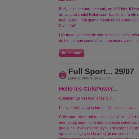
Bref, je suis retournée courir, un 10K hier, il fe
arrivant au chalet Robinsson, tout le tour a été r
beau aussi... J'ai quand meme un peu beaucoup 
l'avoir fait!
Les travaux de façade sont enfin sur la fin, prév
du bien a mon sommeil, un peu moins a mon com
lire la suite
Full Sport... 29/07
publié le 29/07/2016 à 10:50
Hello les GirlsPower...
Comment ça vas bien chez toi?...
Par ici, c'est tip top la forme... Voici mes news...
Côté sport: vendredi repos car j'ai fait du sport 
mon aqua, mardi, une bonne grosse sortie cap d
que je ne l'avais pas fait, j'y ai enfin repris go
après le taf, ça y est la aussi, je me sens enfin 