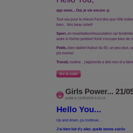
qqs news... Oui, je vie encore :p
Tout vas pour le mieux! Faut dire que l'été ind
bien... très beau soleil!
Sport,
en revalidation/musculation car tendinite
autre à l'ischio jambier! Kiné s'occupe bien de 
Poids,
bien stable! Autour du 60, un peu plus, un
pls normal.
Travail,
routine... j'apprends a dire non et a fa
lire la suite
Girls Power... 21/0
publié le 21/05/2015 à 01:14
Hello You...
Up and down, ça continue...
J'ai bien fait d'y aller, quelle bonne soirée