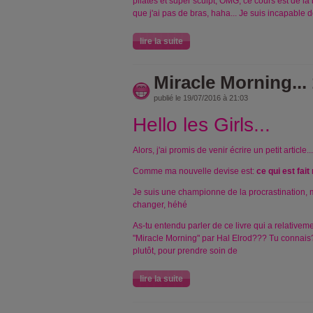
pilates et super sculpt, OMG, ce cours est de l
que j'ai pas de bras, haha... Je suis incapable 
lire la suite
Miracle Morning...
publié le 19/07/2016 à 21:03
Hello les Girls...
Alors, j'ai promis de venir écrire un petit article...
Comme ma nouvelle devise est:
ce qui est fait
Je suis une championne de la procrastination, mai
changer, héhé
As-tu entendu parler de ce livre qui a relativeme
"Miracle Morning" par Hal Elrod??? Tu connais?...
plutôt, pour prendre soin de
lire la suite