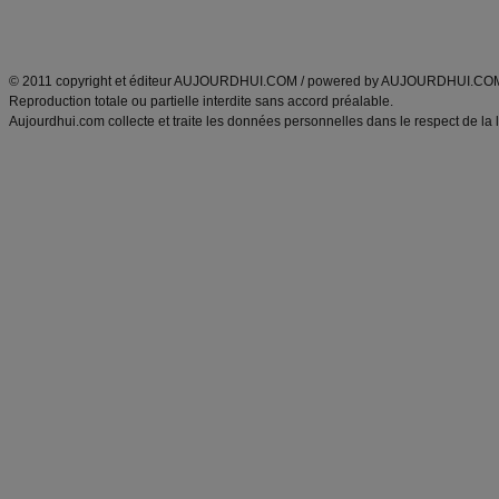
Découvrez aussi
:
exercices abdominaux
|
recette wok
|
ANXA Partenaires
:
Recette
de cuisine |
Recette cuisine
|
© 2011 copyright et éditeur AUJOURDHUI.COM / powered by AUJOURDHUI.CO
Reproduction totale ou partielle interdite sans accord préalable.
Aujourdhui.com collecte et traite les données personnelles dans le respect de la 