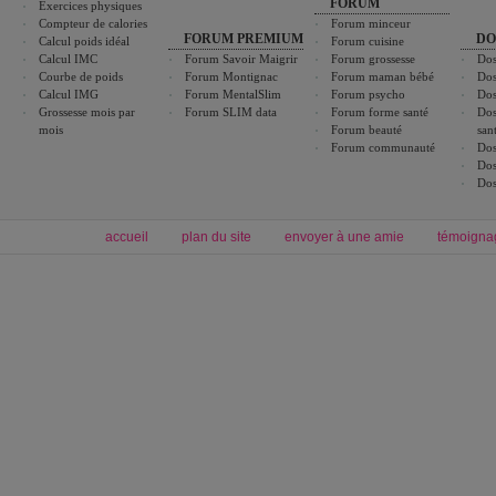
FORUM
Exercices physiques
Compteur de calories
Forum minceur
FORUM PREMIUM
DO
Calcul poids idéal
Forum cuisine
Calcul IMC
Forum Savoir Maigrir
Forum grossesse
Dos
Courbe de poids
Forum Montignac
Forum maman bébé
Dos
Calcul IMG
Forum MentalSlim
Forum psycho
Dos
Grossesse mois par
Forum SLIM data
Forum forme santé
Dos
mois
Forum beauté
san
Forum communauté
Dos
Dos
Dos
accueil
plan du site
envoyer à une amie
témoigna
Forum minceur
Forum cuisine
Commencer un régime
boissons, vins et cocktails
Alimentation équilibrée et nutrition
astuces et bons plans
Minceur
Recette cuisine
exercices physiques
recette facile
produits minceur
Recette poulet
Tags
:
ventre plat
|
maigrir des fesses
|
abdominaux
|
régime américain
|
régime mayo
|