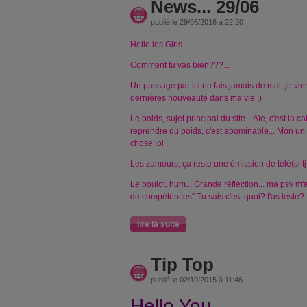
News... 29/06
publié le 29/06/2016 à 22:20
Hello les Girls...
Comment tu vas bien???...
Un passage par ici ne fais jamais de mal, je vien
dernières nouveauté dans ma vie ;)
Le poids, sujet principal du site... Aïe, c'est la ca
reprendre du poids, c'est abominable... Mon un
chose lol
Les zamours, ça reste une émission de télé(si tj 
Le boulot, hum... Grande réflection... ma psy m'a
de compétences" Tu sais c'est quoi? t'as testé?.
lire la suite
Tip Top
publié le 02/10/2015 à 11:46
Hello You,