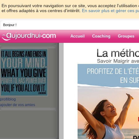
En poursuivant votre navigation sur ce site, vous acceptez l'utilisati
et offres adaptés à vos centres d'intérêt.
En savoir plus et gérer ces 
Bonjour !
Accueil
Coaching
Groupes
Accueil
>
espaces
>
vanile
Blog de vanile
aide blog
1 - 10 de 649
profil
blog
«
1 - 10
11 - 20
21 - 30
31 - 40
41 - 50
51 - 6
ajouter de vos amies
«
‹ Préc.
1
2
3
4
5
6
Novembre 14/11
publié le 13/11/2016 à 12:26