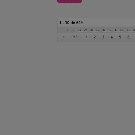
1 - 10 de 649
«
1 - 10
11 - 20
21 - 30
31 - 40
41 - 50
51 - 6
«
‹ Préc.
1
2
3
4
5
6