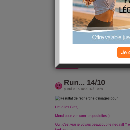
Hello les Girls...
News Express, je dois aller travailler et j'ai pas
Le poids, c'est la cata, j'ai pris 2Kg de plus, ç
Alimentation, je me répare des salades pour le 
portion de quiche! Par contre, je n'arrive plus a n
prise de poids, haha... A rectifier d'urgence!!!
Sport, j'ai fais un peu moin de sport... ça aussi
Je 
suis reprises en main, la ballance m'a vraiment 
lire la suite
Run... 14/10
publié le 14/10/2016 à 10:59
Hello les Girls,
Merci pour vos com les poulettes :)
Oui, c'est vrai je voyais beaucoup le négatif! Y
faut avouer...