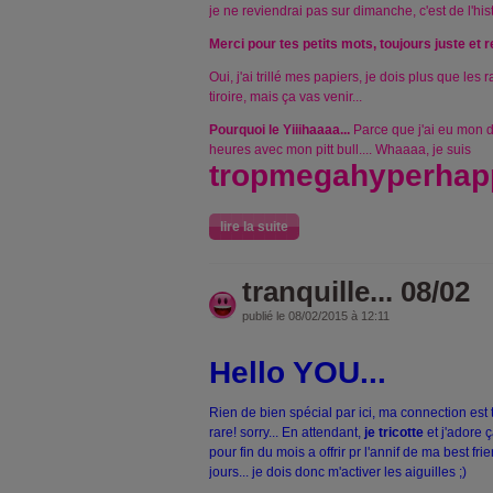
je ne reviendrai pas sur dimanche, c'est de l'hi
Merci pour tes petits mots, toujours juste et 
Oui, j'ai trillé mes papiers, je dois plus que les 
tiroire, mais ça vas venir...
Pourquoi le Yiiihaaaa...
Parce que j'ai eu mon d
heures avec mon pitt bull.... Whaaaa,
je suis
tropmegahyperhap
lire la suite
tranquille... 08/02
publié le 08/02/2015 à 12:11
Hello YOU...
Rien de bien spécial par ici, ma connection est
rare! sorry... En attendant,
je tricotte
et j'adore ç
pour fin du mois a offrir pr l'annif de ma best f
jours... je dois donc m'activer les aiguilles ;)