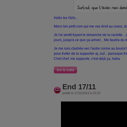
Hello les Girls...
Merci ton petit com qui me vas droit au coeur, 
Je l'ai sentit fuyant le dimanche de la raclette..
jours, jusqu'a ce que ça arrive!... Me faudra du t
Je me suis clashée vec l'autre conne au boulot h
pour éviter de la supporter aj, ouf... parceque f
Chef chef, me supporte, c'est déjà ça, haha
lire la suite
End 17/11
publié le 17/11/2014 à 23:22