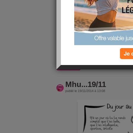
Hello les girls power,
je suis verte.... hier je textote S, bha... je prend
un ex pour réconforter ça fait pas de mal, huhu..
meme train et va me mettre en 1ère... Youpiiie...
Sauf que Grrr... Shits Happen... Cathétère aracher
mon train, caca crotte moi je dis... trop sniff...
That's life... FUCK
Je 
Je boucle ma valise et vais voir le bordel que ça
lire la suite
Mhu...19/11
publié le 19/11/2014 à 13:08