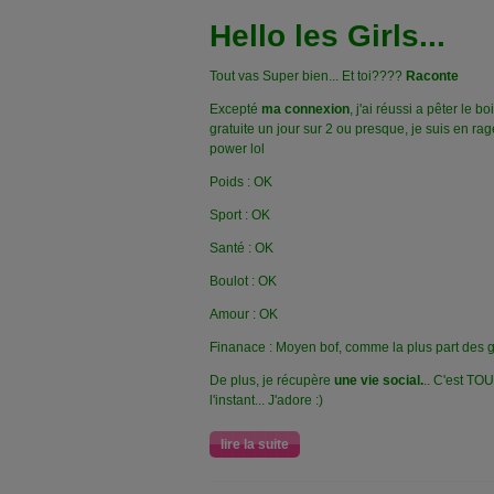
Hello les Girls...
Tout vas Super bien... Et toi????
Raconte
Excepté
ma connexion
, j'ai réussi a pêter le 
gratuite un jour sur 2 ou presque, je suis en ra
power lol
Poids : OK
Sport : OK
Santé : OK
Boulot : OK
Amour : OK
Finanace : Moyen bof, comme la plus part des g
De plus, je récupère
une vie social.
.. C'est TO
l'instant... J'adore :)
lire la suite