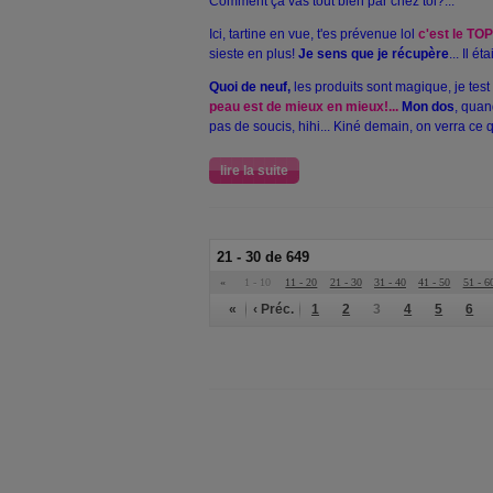
Comment ça vas tout bien par chez toi?...
Ici, tartine en vue, t'es prévenue lol
c'est le TOP
sieste en plus!
Je sens que je récupère
... Il ét
Quoi de neuf,
les produits sont magique, je test t
peau est de mieux en mieux!...
Mon dos
, quan
pas de soucis, hihi... Kiné demain, on verra ce q
lire la suite
21 - 30 de 649
«
1 - 10
11 - 20
21 - 30
31 - 40
41 - 50
51 - 6
«
‹ Préc.
1
2
3
4
5
6