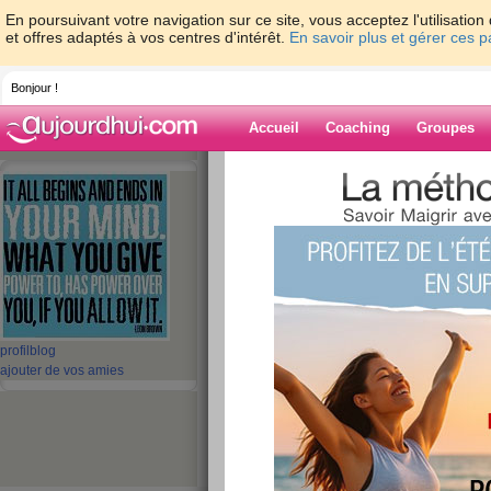
En poursuivant votre navigation sur ce site, vous acceptez l'utilisati
et offres adaptés à vos centres d'intérêt.
En savoir plus et gérer ces 
Bonjour !
Accueil
Coaching
Groupes
Accueil
>
espaces
>
vanile
Blog de vanile
aide blog
21 - 30 de 649
profil
blog
«
1 - 10
11 - 20
21 - 30
31 - 40
41 - 50
51 - 6
ajouter de vos amies
«
‹ Préc.
1
2
3
4
5
6
Grrr... 21/11
publié le 21/11/2014 à 10:39