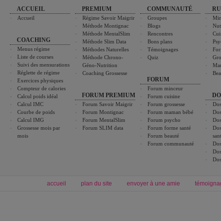
ACCUEIL
PREMIUM
COMMUNAUTÉ
RU
Accueil
Régime Savoir Maigrir
Groupes
Min
Méthode Montignac
Blogs
Nut
Méthode MentalSlim
Rencontres
Cui
COACHING
Méthode Slim Data
Bons plans
Psy
Menus régime
Méthodes Naturelles
Témoignages
For
Liste de courses
Méthode Chrono-
Quiz
Gro
Suivi des mensurations
Géno-Nutrition
Ma
Réglette de régime
Coaching Grossesse
Bea
FORUM
Exercices physiques
Compteur de calories
Forum minceur
FORUM PREMIUM
DO
Calcul poids idéal
Forum cuisine
Calcul IMC
Forum Savoir Maigrir
Forum grossesse
Dos
Courbe de poids
Forum Montignac
Forum maman bébé
Dos
Calcul IMG
Forum MentalSlim
Forum psycho
Dos
Grossesse mois par
Forum SLIM data
Forum forme santé
Dos
mois
Forum beauté
san
Forum communauté
Dos
Dos
Dos
accueil
plan du site
envoyer à une amie
témoigna
Forum minceur
Forum cuisine
Commencer un régime
boissons, vins et cocktails