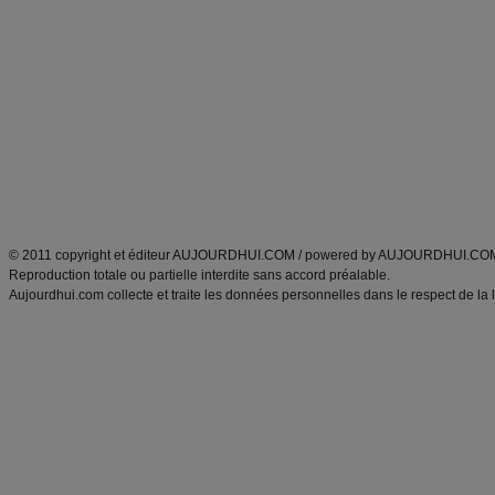
Alimentation équilibrée et nutrition
astuces et bons plans
Minceur
Recette cuisine
exercices physiques
recette facile
produits minceur
Recette poulet
Tags
:
ventre plat
|
maigrir des fesses
|
abdominaux
|
régime américain
|
régime mayo
|
Découvrez aussi
:
exercices abdominaux
|
recette wok
|
ANXA Partenaires
:
Recette
de cuisine |
Recette cuisine
|
© 2011 copyright et éditeur AUJOURDHUI.COM / powered by AUJOURDHUI.CO
Reproduction totale ou partielle interdite sans accord préalable.
Aujourdhui.com collecte et traite les données personnelles dans le respect de la 