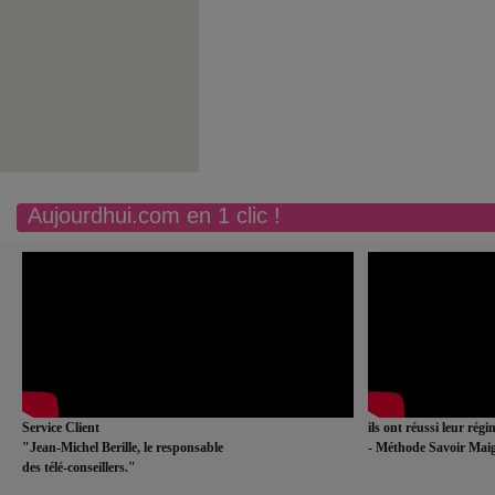
Aujourdhui.com en 1 clic !
Service Client
ils ont réussi leur rég
"Jean-Michel Berille, le responsable
- Méthode Savoir Maig
des télé-conseillers."