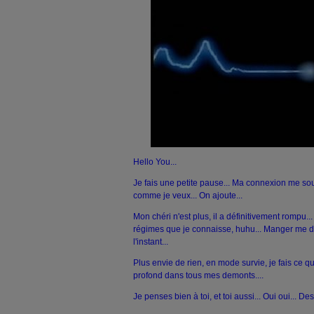
Hello You...
Je fais une petite pause... Ma connexion me sou
comme je veux... On ajoute...
Mon chéri n'est plus, il a définitivement rompu...
régimes que je connaisse, huhu... Manger me d
l'instant...
Plus envie de rien, en mode survie, je fais ce 
profond dans tous mes demonts....
Je penses bien à toi, et toi aussi... Oui oui... Des