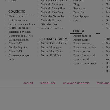
Accueil
Régime Savoir Maigrir
Groupes
Min
Méthode Montignac
Blogs
Nut
Méthode MentalSlim
Rencontres
Cui
COACHING
Méthode Slim Data
Bons plans
Psy
Menus régime
Méthodes Naturelles
Témoignages
For
Liste de courses
Méthode Chrono-
Quiz
Gro
Suivi des mensurations
Géno-Nutrition
Ma
Réglette de régime
Coaching Grossesse
Bea
FORUM
Exercices physiques
Compteur de calories
Forum minceur
FORUM PREMIUM
DO
Calcul poids idéal
Forum cuisine
Calcul IMC
Forum Savoir Maigrir
Forum grossesse
Dos
Courbe de poids
Forum Montignac
Forum maman bébé
Dos
Calcul IMG
Forum MentalSlim
Forum psycho
Dos
Grossesse mois par
Forum SLIM data
Forum forme santé
Dos
mois
Forum beauté
san
Forum communauté
Dos
Dos
Dos
accueil
plan du site
envoyer à une amie
témoigna
Forum minceur
Forum cuisine
Commencer un régime
boissons, vins et cocktails
Alimentation équilibrée et nutrition
astuces et bons plans