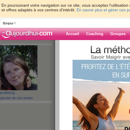
En poursuivant votre navigation sur ce site, vous acceptez l'utilisati
et offres adaptés à vos centres d'intérêt.
En savoir plus et gérer ces 
Bonjour !
Accueil
Coaching
Groupes
Accueil
>
espaces
>
go46
Blog de go46
aide blog
41 - 50 de 103
profil
blog
«
1 - 10
11 - 11
»
ajouter de vos amies
«
‹ Préc.
1
2
3
4
5
6
BONNE FETE A T
!!!!