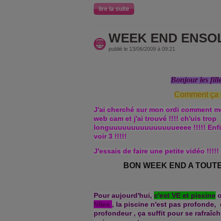
lire la suite
WEEK END ENSOLE
publié le 13/06/2009 à 09:21
Bonjour les fille
Comment ça 
J'ai cherché sur mon ordi comment me
web cam et j'ai trouvé !!!! ch'uis trop
longuuuuuuuuuuuuuuueeee !!!!! Enfin, 
voir 3 !!!!!
J'essais de faire une petite vidéo !!!!!
BON WEEK END A TOUTES !!!!
Pour aujourd'hui,
c'est VE et piscine
o
filles
, la piscine n'est pas profonde, 
profondeur , ça suffit pour se rafraîch