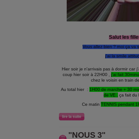
Salut les fille
Vous allez bien ? moi ça va sup
j'ai la smile attitud
Hier soir je n'arrivais pas à dormir car j
coup hier soir à 22H00 ,
j'ai fait 30mi
chez le voisin en train de
Au total hier :
1H00 de marche + 30 min
de VE ,
ça fait du b
Ce matin
TENNIS pendant 
lire la suite
"NOUS 3"