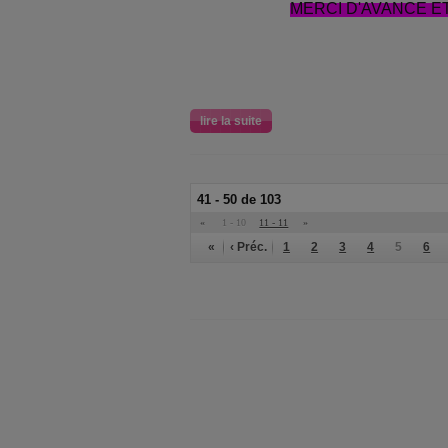
MERCI D'AVANCE ET
lire la suite
41 - 50 de 103
«
1 - 10
11 - 11
»
«
‹ Préc.
1
2
3
4
5
6