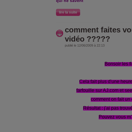
qui ne savent
lire la suite
comment faites vo
vidéo ?????
publié le 12/06/2009 à 22:13
Bonsoir les fi
Cela fait plus d'une heure
farfouille sur AJ.com et se
comment on fait un
Résultat : j'ai pas trouvé !!!
Pouvez vous m'