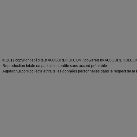
Minceur
Recette cuisine
exercices physiques
recette facile
produits minceur
Recette poulet
Tags
:
ventre plat
|
maigrir des fesses
|
abdominaux
|
régime américain
|
régime mayo
|
Découvrez aussi
:
exercices abdominaux
|
recette wok
|
ANXA Partenaires
:
Recette
de cuisine |
Recette cuisine
|
© 2011 copyright et éditeur AUJOURDHUI.COM / powered by AUJOURDHUI.CO
Reproduction totale ou partielle interdite sans accord préalable.
Aujourdhui.com collecte et traite les données personnelles dans le respect de la 