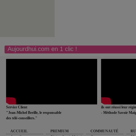
Aujourdhui.com en 1 clic !
Service Client
ils ont réussi leur rég
"Jean-Michel Berille, le responsable
- Méthode Savoir Maig
des télé-conseillers."
ACCUEIL
PREMIUM
COMMUNAUTÉ
RU