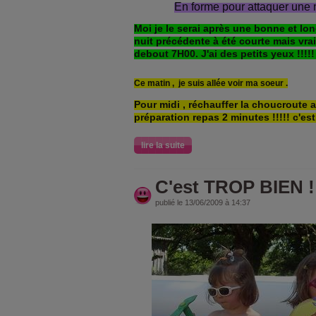
En forme pour attaquer une
Moi je le serai après une bonne et lo
nuit précédente à été courte mais vra
debout 7H00. J'ai des petits yeux !!!!! l
Ce matin , je suis allée voir
ma soeur .
Pour midi , réchauffer la choucroute ac
préparation repas 2 minutes !!!!! c'es
lire la suite
C'est TROP BIEN !!!
publié le 13/06/2009 à 14:37