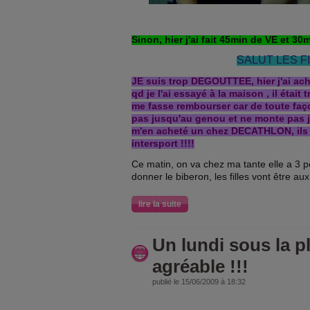
Sinon, hier j'ai fait 45min de VE et 30
SALUT LES F
JE suis trop DEGOUTTEE, hier j'ai ach
qd je l'ai essayé à la maison , il était 
me fasse rembourser car de toute façon
pas jusqu'au genou et ne monte pas jus
m'en acheté un chez DECATHLON, ils 
intersport !!!!
Ce matin, on va chez ma tante elle a 3 p
donner le biberon, les filles vont être aux
lire la suite
Un lundi sous la p
agréable !!!
publié le 15/06/2009 à 18:32