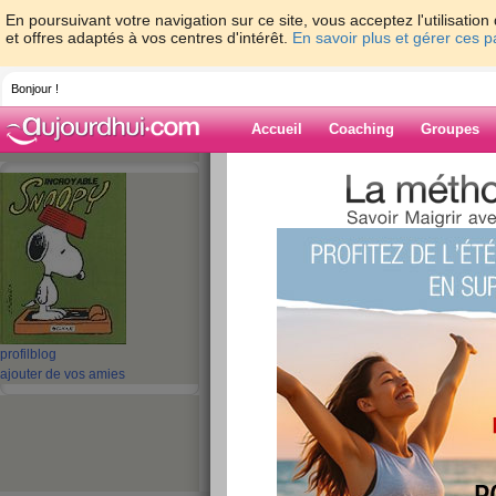
En poursuivant votre navigation sur ce site, vous acceptez l'utilisati
et offres adaptés à vos centres d'intérêt.
En savoir plus et gérer ces 
Bonjour !
Accueil
Coaching
Groupes
Accueil
>
espaces
>
mamymone
Blog de mamy
aide blog
261 - 270 de 405
profil
blog
«
1 - 10
11 - 20
21 - 30
31 - 40
41 - 41
»
ajouter de vos amies
«
‹ Préc.
21
22
23
24
25
26
Efforts à faire......!!
publié le 26/05/2009 à 09:02