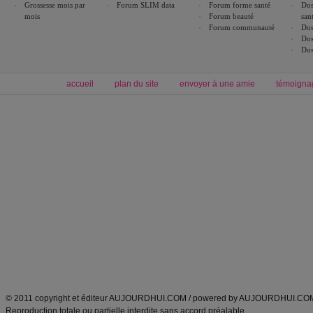
Grossesse mois par
Forum SLIM data
Forum forme santé
Dos
mois
Forum beauté
san
Forum communauté
Dos
Dos
Dos
accueil
plan du site
envoyer à une amie
témoigna
Forum minceur
Forum cuisine
Commencer un régime
boissons, vins et cocktails
Alimentation équilibrée et nutrition
astuces et bons plans
Minceur
Recette cuisine
exercices physiques
recette facile
produits minceur
Recette poulet
Tags
:
ventre plat
|
maigrir des fesses
|
abdominaux
|
régime américain
|
régime mayo
|
Découvrez aussi
:
exercices abdominaux
|
recette wok
|
ANXA Partenaires
:
Recette
de cuisine |
Recette cuisine
|
© 2011 copyright et éditeur AUJOURDHUI.COM / powered by AUJOURDHUI.CO
Reproduction totale ou partielle interdite sans accord préalable.