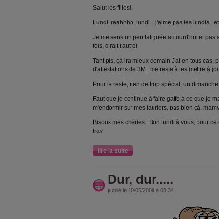
Salut les filles!
Lundi, raahhhh, lundi....j'aime pas les lundis...e
Je me sens un peu fatiguée aujourd'hui et pas 
fois, dirait l'autre!
Tant pis, çà ira mieux demain J'ai en tous cas, 
d'attestations de 3M : me reste à les mettre à jour, 
Pour le reste, rien de trop spécial, un dimanche u
Faut que je continue à faire gaffe à ce que je m
m'endormir sur mes lauriers, pas bien çà, ma
Bisous mes chéries. Bon lundi à vous, pour ce q
trav
lire la suite
Dur, dur.....
publié le 10/05/2009 à 08:34