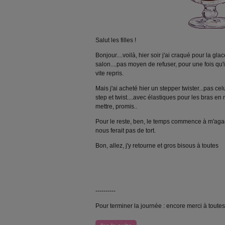
Salut les filles !
Bonjour....voilà, hier soir j'ai craqué pour la g
salon....pas moyen de refuser, pour une fois qu'il
vite repris.
Mais j'ai acheté hier un stepper twister...pas cel
step et twist....avec élastiques pour les bras e
mettre, promis..
Pour le reste, ben, le temps commence à m'agac
nous ferait pas de tort.
Bon, allez, j'y retourne et gros bisous à toutes
----------
Pour terminer la journée : encore merci à tout