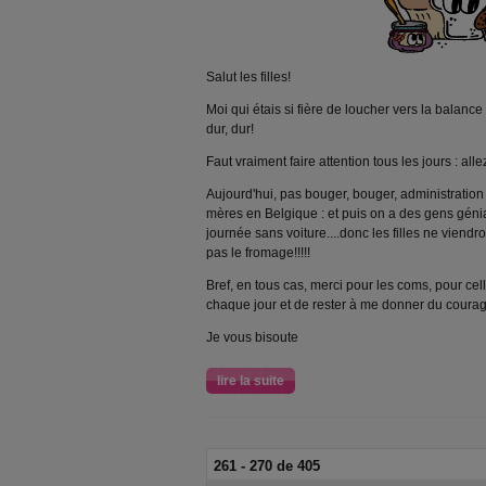
Salut les filles!
Moi qui étais si fière de loucher vers la balance : 
dur, dur!
Faut vraiment faire attention tous les jours : al
Aujourd'hui, pas bouger, bouger, administration o
mères en Belgique : et puis on a des gens génia
journée sans voiture....donc les filles ne viendr
pas le fromage!!!!!
Bref, en tous cas, merci pour les coms, pour cell
chaque jour et de rester à me donner du courage 
Je vous bisoute
lire la suite
261 - 270 de 405