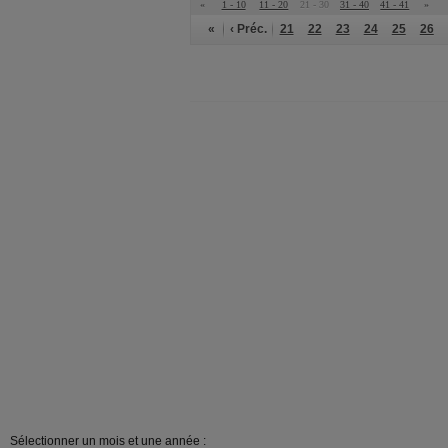
«
1 - 10
11 - 20
21 - 30
31 - 40
41 - 41
»
«
‹ Préc.
21
22
23
24
25
26
Sélectionner un mois et une année :