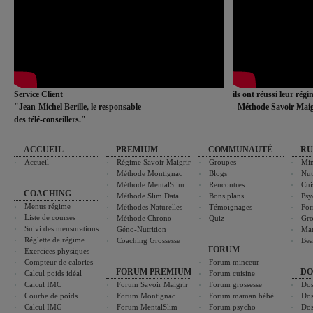
Service Client
ils ont réussi leur rég
"Jean-Michel Berille, le responsable
- Méthode Savoir Maig
des télé-conseillers."
ACCUEIL
PREMIUM
COMMUNAUTÉ
RU
Accueil
Régime Savoir Maigrir
Groupes
Min
Méthode Montignac
Blogs
Nut
Méthode MentalSlim
Rencontres
Cui
COACHING
Méthode Slim Data
Bons plans
Psy
Menus régime
Méthodes Naturelles
Témoignages
For
Liste de courses
Méthode Chrono-
Quiz
Gro
Suivi des mensurations
Géno-Nutrition
Ma
Réglette de régime
Coaching Grossesse
Bea
FORUM
Exercices physiques
Compteur de calories
Forum minceur
FORUM PREMIUM
DO
Calcul poids idéal
Forum cuisine
Calcul IMC
Forum Savoir Maigrir
Forum grossesse
Dos
Courbe de poids
Forum Montignac
Forum maman bébé
Dos
Calcul IMG
Forum MentalSlim
Forum psycho
Dos