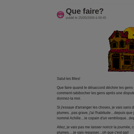
Que faire?
publié le 25/05/2009 à 09:45
Salut les filles!
Que faire quand le désaccord déchire les gens e
comment rabibocher les gens après une disput
donnez-la moi.
Si j'essaye d'arranger les choses, je vais sans 
plumes...pas grave, j'ai l'habitude....depuis que j
nommé Achille....le copain d'un ventriloque...de
Allez, je vais pas me laisser noircir la journée
plumes.....je vais repasser....oh que c'est gai!