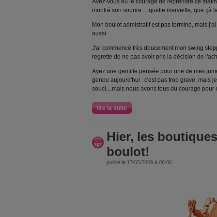
Avez-vous eu le courage de reprendre ce matin?
montré son sourire.....quelle merveille, que çà fai
Mon boulot admistratif est pas terminé, mais j'ai
aussi.
J'ai commencé très doucement mon swing stepper
regrette de ne pas avoir pris la décision de l'ach
Ayez une gentille pensée pour une de mes jumel
genou aujourd'hui : c'est pas trop grave, mais 
souci....mais nous avons tous du courage pour el
lire la suite
Hier, les boutiques
boulot!
publié le 17/05/2009 à 08:06