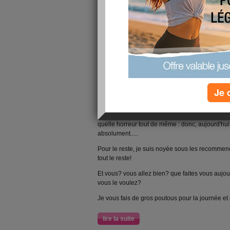
Je 
Salut les filles!
Je n'ai pas été très sage hier.....et voilà....j'ai 
quelle horreur tout de même : donc, aujourd'hui,
absolument.....
Pour le reste, je suis noyée sous les recommendat
tout le reste!
Et vous? vous allez bien? que faites vous aujou
vous le voulez?
Je vous fais de gros poutous pour la journée et c
lire la suite