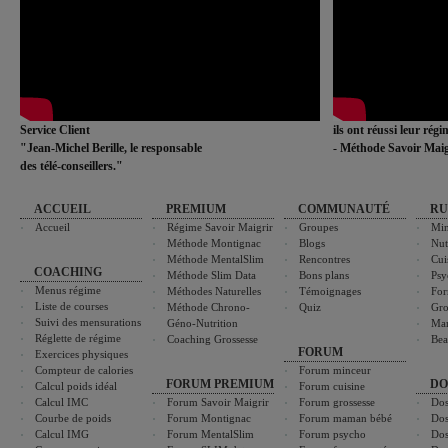
Service Client
ils ont réussi leur rég
"Jean-Michel Berille, le responsable
- Méthode Savoir Maig
des télé-conseillers."
ACCUEIL
PREMIUM
COMMUNAUTÉ
RU
Accueil
Régime Savoir Maigrir
Groupes
Min
Méthode Montignac
Blogs
Nut
Méthode MentalSlim
Rencontres
Cui
COACHING
Méthode Slim Data
Bons plans
Psy
Menus régime
Méthodes Naturelles
Témoignages
For
Liste de courses
Méthode Chrono-
Quiz
Gro
Suivi des mensurations
Géno-Nutrition
Ma
Réglette de régime
Coaching Grossesse
Bea
FORUM
Exercices physiques
Compteur de calories
Forum minceur
FORUM PREMIUM
DO
Calcul poids idéal
Forum cuisine
Calcul IMC
Forum Savoir Maigrir
Forum grossesse
Dos
Courbe de poids
Forum Montignac
Forum maman bébé
Dos
Calcul IMG
Forum MentalSlim
Forum psycho
Dos