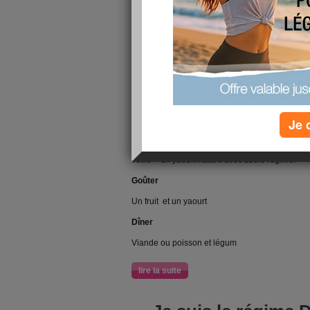
Je ne suis plus le régime Dukan, ca me rendrai
de tonnerre. Par contre ca a eu l'effet de me rem
arreté de manger n'importe quoi !!!
Alors maintenant je suis le régime normal de :
Petit déj
Céréales non sucrés aux lait + un café noir
Je 
Déjeuner
Un bous de viande, poisson et légumes en génér
veille + un yaourt nature avec sucre régime.
Goûter
Un fruit et un yaourt
Dîner
Viande ou poisson et légum
lire la suite