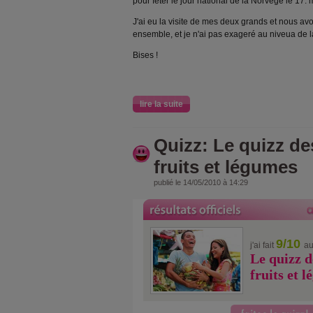
pour fêter le jour national de la Norvège le 17. 
J'ai eu la visite de mes deux grands et nous 
ensemble, et je n'ai pas exageré au niveua de la 
Bises !
lire la suite
Quizz: Le quizz de
fruits et légumes
publié le 14/05/2010 à 14:29
9/10
j'ai fait
au
Le quizz d
fruits et 