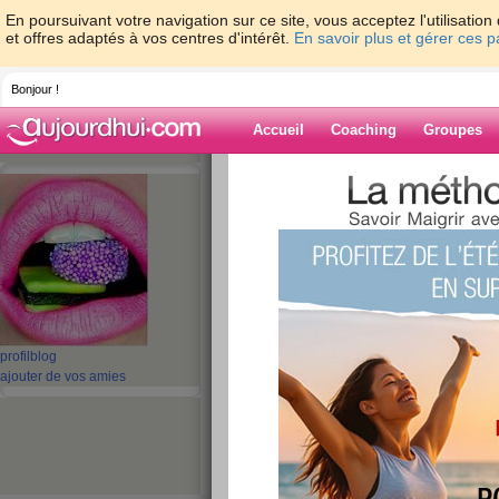
En poursuivant votre navigation sur ce site, vous acceptez l'utilisati
et offres adaptés à vos centres d'intérêt.
En savoir plus et gérer ces 
Bonjour !
Accueil
Coaching
Groupes
Accueil
>
espaces
>
Falballa
Blog de Falballa
aide blog
1 - 10 de 22
«
‹ Préc.
1
2
3
Suiv.
profil
blog
ajouter de vos amies
J'ai laissé tombé 
publié le 11/07/2010 à 16:34
Salut les filles,