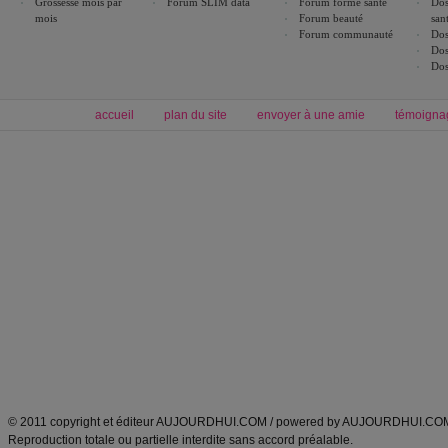
Grossesse mois par
Forum SLIM data
Forum forme santé
Dos
mois
Forum beauté
san
Forum communauté
Dos
Dos
Dos
accueil
plan du site
envoyer à une amie
témoigna
Forum minceur
Forum cuisine
Commencer un régime
boissons, vins et cocktails
Alimentation équilibrée et nutrition
astuces et bons plans
Minceur
Recette cuisine
exercices physiques
recette facile
produits minceur
Recette poulet
Tags
:
ventre plat
|
maigrir des fesses
|
abdominaux
|
régime américain
|
régime mayo
|
Découvrez aussi
:
exercices abdominaux
|
recette wok
|
ANXA Partenaires
:
Recette
de cuisine |
Recette cuisine
|
© 2011 copyright et éditeur AUJOURDHUI.COM / powered by AUJOURDHUI.CO
Reproduction totale ou partielle interdite sans accord préalable.