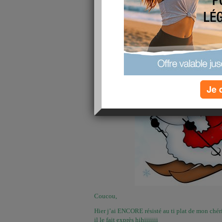
publié le 03/12/2009 à 09:35
Je 
Coucou,
Hier j’ai ENCORE résisté au ti plat de mon chéri …
il le fait exprès hihiiiiiii