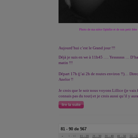
Photo de ma nièce Ophélie et de son petit frère 
Aujourd’hui c’est le Grand jour !!!
Déjà je suis en we à 11h45 …. Yesssssss … D’hab
matin !!!
Départ 17h (j’ai 2h de routes environ !!)… Dire
Anelor !!
Je crois que le soir nous voyons Lillice (je vais 
connais pas du tout) et je crois aussi qu’il y aura
lire la suite
81 - 90 de 567
«
1 - 10
11 - 20
21 - 30
31 - 40
41 - 50
51 - 5