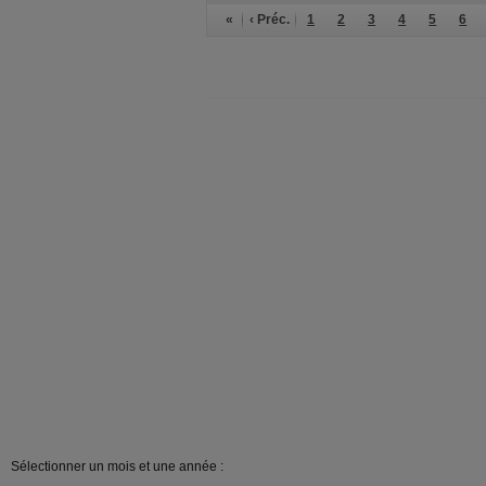
«
‹ Préc.
1
2
3
4
5
6
Sélectionner un mois et une année :