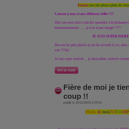
Encore
une tite photo plein de vit
Coucou à tous et aux défieuses folles !!!!
Hier soir mon chéri a fait des quenelles à la béchamel (
bennnnnnnnnnnn ....... je n'en ai pas mangé !!!!!!
JE SUIS SUPER FIERE 
Ben oui les ptits plaisirs je me les accorde le we, alo
soir !!!!lol
Je suis super motivée ... je dirai même, motivée comme
lire la suite
Fière de moi je tie
coup !!
publié le 25/11/2009 à 09:51
Photo
de