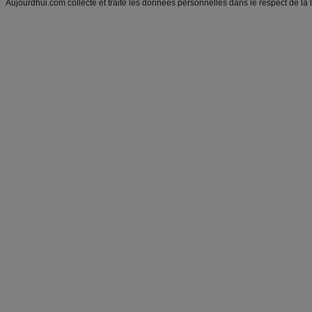
Aujourdhui.com collecte et traite les données personnelles dans le respect de la 