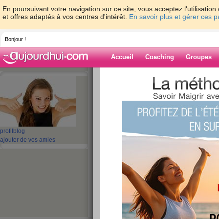
En poursuivant votre navigation sur ce site, vous acceptez l'utilisati
et offres adaptés à vos centres d'intérêt.
En savoir plus et gérer ces 
Bonjour !
Accueil
Coaching
Groupes
Accueil
>
espaces
>
vini85
Blog de vini85
aide blog
profil
blog
ajouter de vos amies
81 - 90 de 567
«
1 - 10
11 - 20
21 - 30
31 - 40
41 - 50
51 - 5
«
‹ Préc.
1
2
3
4
5
6
ALLEZ BIENTOT LE
PEUT TENIRRRRRR