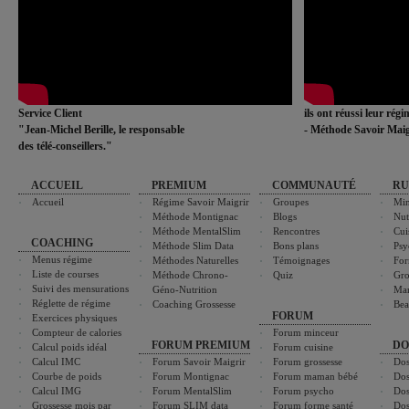
Service Client
ils ont réussi leur rég
"Jean-Michel Berille, le responsable
- Méthode Savoir Maig
des télé-conseillers."
ACCUEIL
PREMIUM
COMMUNAUTÉ
RU
Accueil
Régime Savoir Maigrir
Groupes
Min
Méthode Montignac
Blogs
Nut
Méthode MentalSlim
Rencontres
Cui
COACHING
Méthode Slim Data
Bons plans
Psy
Menus régime
Méthodes Naturelles
Témoignages
For
Liste de courses
Méthode Chrono-
Quiz
Gro
Suivi des mensurations
Géno-Nutrition
Ma
Réglette de régime
Coaching Grossesse
Bea
FORUM
Exercices physiques
Compteur de calories
Forum minceur
FORUM PREMIUM
DO
Calcul poids idéal
Forum cuisine
Calcul IMC
Forum Savoir Maigrir
Forum grossesse
Dos
Courbe de poids
Forum Montignac
Forum maman bébé
Dos
Calcul IMG
Forum MentalSlim
Forum psycho
Dos
Grossesse mois par
Forum SLIM data
Forum forme santé
Dos