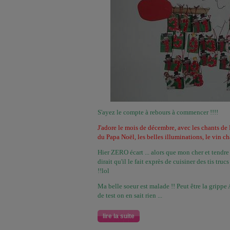
S'ayez le compte à rebours à commencer !!!!
J'adore le mois de décembre, avec les chants de 
du Papa Noël, les belles illuminations, le vin cha
Hier ZERO écart ... alors que mon cher et tendre 
dirait qu'il le fait exprès de cuisiner des tis tru
!!lol
Ma belle soeur est malade !! Peut être la grippe
de test on en sait rien ...
lire la suite