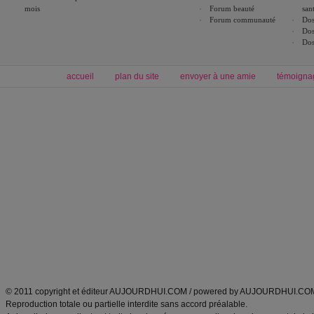
mois
Forum beauté
san
Forum communauté
Dos
Dos
Dos
accueil
plan du site
envoyer à une amie
témoigna
Forum minceur
Forum cuisine
Commencer un régime
boissons, vins et cocktails
Alimentation équilibrée et nutrition
astuces et bons plans
Minceur
Recette cuisine
exercices physiques
recette facile
produits minceur
Recette poulet
Tags
:
ventre plat
|
maigrir des fesses
|
abdominaux
|
régime américain
|
régime mayo
|
Découvrez aussi
:
exercices abdominaux
|
recette wok
|
ANXA Partenaires
:
Recette
de cuisine |
Recette cuisine
|
© 2011 copyright et éditeur AUJOURDHUI.COM / powered by AUJOURDHUI.CO
Reproduction totale ou partielle interdite sans accord préalable.