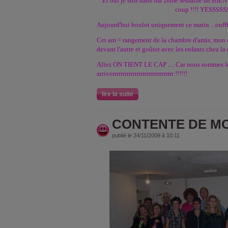
Et oui je suis dans ma 2ème semaine de BIEN ET
coup !!!! YESSSS
Aujourd'hui boulot uniquement ce matin ...oufff
Cet am = rangement de la chambre d'amis, mon d
devant l'autre et goûter avec les enfants chez l
Allez ON TIENT LE CAP .... Car nous sommes les
arriverrrrrrrrrrrrrrrrrrrrrrrrrrrrrr !!!!!!
lire la suite
CONTENTE DE MOI
publié le 24/11/2009 à 10:11