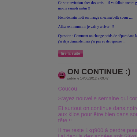
Ce soir invitation chez des amis ... il va falloir encore
moins samedi matin !!
Idem demain midi on mange chez ma belle soeur ....
Allez zennnnnnnnn je vais y arriver !!!
Question : Comment on change poids de départ dans la
j'ai déjà demandé mais j'ai pas eu de réponse ...
lire la suite
ON CONTINUE :)
publié le 14/05/2012 à 09:47
Coucou
S’ayez nouvelle semaine qui 
Et surtout on continue dans notr
aux kilos pour être bien dans so
tête !!
Il me reste 1kg900 à perdre pou
j’ai depuis des années soit 53k