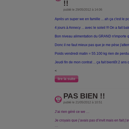
!!
publié le 29/05/2012 à 14:06
Après un super we en famille ... ah ça c'est le poi
4 jours à Annecy ... avec le soleil !!! On a fait b
Bon niveau alimentation du GRAND n'importe quo
Donc il ne faut mieux pas que je me pèse j'atten
Poids vendredi matin = 55.100 kg rien de perdu pff
Jeudi fin de mon contrat ... ça fait bientôt 2 ans 
<
lire la suite
PAS BIEN !!
publié le 21/05/2012 à 10:51
J’ai rien géré ce we …
Je croyais que j’avais pas d’invit mais en fait 
…