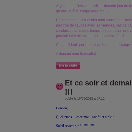
Aujourd’hui c’est vendredi …. demain jour de r
qu’elle va être sympa avec moi !!
Donc mercredi soir et hier midi nous étions inv
pas trop de sauces avec les viandes, pas de gât
conduisais en même temps lol) et dessert une p
pouvoir faire mieux quand je suis invitée !!!
Cet am il faut que j’aille marcher un petit coup
A demain pour le résultat
lire la suite
Et ce soir et demain
!!!
publié le 16/05/2012 à 07:12
Coucou,
Quel temps ... chez moi il fait 5° et il pleut
Soleil revient stp !!!!!!!!!!!!!!