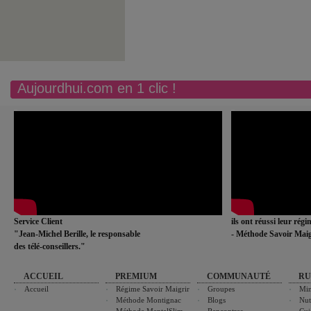
Aujourdhui.com en 1 clic !
Service Client
ils ont réussi leur rég
"Jean-Michel Berille, le responsable
- Méthode Savoir Maig
des télé-conseillers."
ACCUEIL
PREMIUM
COMMUNAUTÉ
RU
Accueil
Régime Savoir Maigrir
Groupes
Min
Méthode Montignac
Blogs
Nut