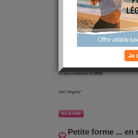
UN PETIT COUCOU A MES AMIS QUI PASSERAI
Tout va bien pour moi ...
Je suis dans un grand projet professionnel !!
COACH EN DEVELOPPEMENT PERSONNEL ..
J'ai suivi le mois dernier la formation de coach
... Que du bonheur
Je 
Beaucoup beaucoup de belles choses !!!
Je m'épanouie jour après jour !!!!!
Je vous embrasse forttttttttt
Vini "Virginie"
lire la suite
Petite forme ... e