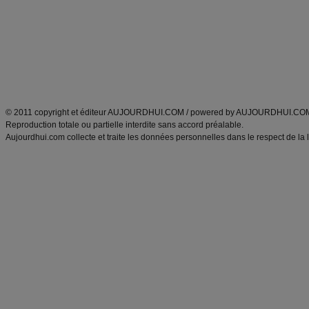
exercices physiques
recette facile
produits minceur
Recette poulet
Tags
:
ventre plat
|
maigrir des fesses
|
abdominaux
|
régime américain
|
régime mayo
|
Découvrez aussi
:
exercices abdominaux
|
recette wok
|
ANXA Partenaires
:
Recette
de cuisine |
Recette cuisine
|
© 2011 copyright et éditeur AUJOURDHUI.COM / powered by AUJOURDHUI.CO
Reproduction totale ou partielle interdite sans accord préalable.
Aujourdhui.com collecte et traite les données personnelles dans le respect de la 