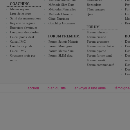
Méthode MentalSlim
Rencontres
Cui
COACHING
Méthode Slim Data
Bons plans
Psy
Menus régime
Méthodes Naturelles
Témoignages
For
Liste de courses
Méthode Chrono-
Quiz
Gro
Suivi des mensurations
Géno-Nutrition
Ma
Réglette de régime
Coaching Grossesse
Bea
FORUM
Exercices physiques
Compteur de calories
Forum minceur
FORUM PREMIUM
DO
Calcul poids idéal
Forum cuisine
Calcul IMC
Forum Savoir Maigrir
Forum grossesse
Dos
Courbe de poids
Forum Montignac
Forum maman bébé
Dos
Calcul IMG
Forum MentalSlim
Forum psycho
Dos
Grossesse mois par
Forum SLIM data
Forum forme santé
Dos
mois
Forum beauté
san
Forum communauté
Dos
Dos
Dos
accueil
plan du site
envoyer à une amie
témoigna
Forum minceur
Forum cuisine
Commencer un régime
boissons, vins et cocktails
Alimentation équilibrée et nutrition
astuces et bons plans
Minceur
Recette cuisine