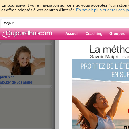
En poursuivant votre navigation sur ce site, vous acceptez l'utilisati
et offres adaptés à vos centres d'intérêt.
En savoir plus et gérer ces 
Bonjour !
Accueil
Coaching
Groupes
Accueil
>
espaces
>
vini85
Blog de vini85
aide blog
profil
blog
ajouter de vos amies
1 - 10 de 567
«
1 - 10
11 - 20
21 - 30
31 - 40
41 - 50
51 - 5
«
‹ Préc.
1
2
3
4
5
6
LA SUPER FORM
publié le 18/11/2013 à 17:46