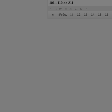
101 - 110 de 211
«
1 - 10
11 - 20
21 - 22
»
«
‹ Préc.
11
12
13
14
15
16