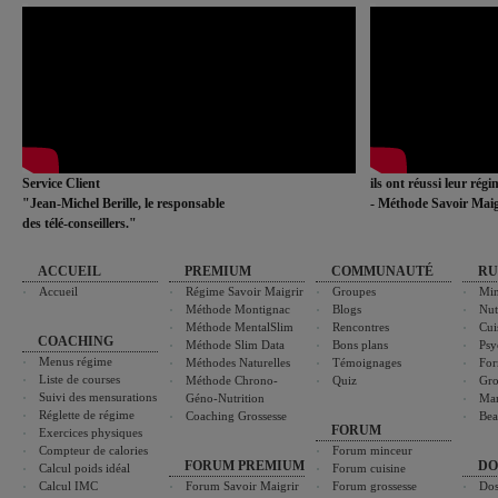
Service Client
ils ont réussi leur rég
"Jean-Michel Berille, le responsable
- Méthode Savoir Maig
des télé-conseillers."
ACCUEIL
PREMIUM
COMMUNAUTÉ
RU
Accueil
Régime Savoir Maigrir
Groupes
Min
Méthode Montignac
Blogs
Nut
Méthode MentalSlim
Rencontres
Cui
COACHING
Méthode Slim Data
Bons plans
Psy
Menus régime
Méthodes Naturelles
Témoignages
For
Liste de courses
Méthode Chrono-
Quiz
Gro
Suivi des mensurations
Géno-Nutrition
Ma
Réglette de régime
Coaching Grossesse
Bea
FORUM
Exercices physiques
Compteur de calories
Forum minceur
FORUM PREMIUM
DO
Calcul poids idéal
Forum cuisine
Calcul IMC
Forum Savoir Maigrir
Forum grossesse
Dos