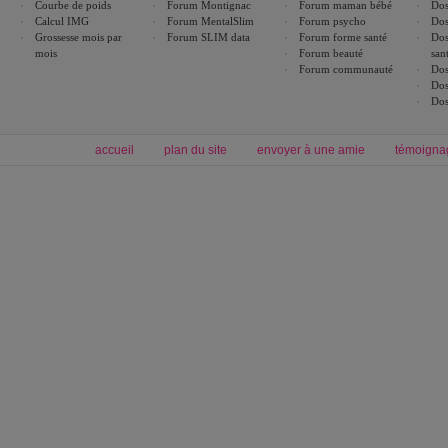
Courbe de poids
Forum Montignac
Forum maman bébé
Dos
Calcul IMG
Forum MentalSlim
Forum psycho
Dos
Grossesse mois par
Forum SLIM data
Forum forme santé
Dos
mois
Forum beauté
san
Forum communauté
Dos
Dos
Dos
accueil
plan du site
envoyer à une amie
témoigna
Forum minceur
Forum cuisine
Commencer un régime
boissons, vins et cocktails
Alimentation équilibrée et nutrition
astuces et bons plans
Minceur
Recette cuisine
exercices physiques
recette facile
produits minceur
Recette poulet
Tags
:
ventre plat
|
maigrir des fesses
|
abdominaux
|
régime américain
|
régime mayo
|
Découvrez aussi
:
exercices abdominaux
|
recette wok
|
ANXA Partenaires
:
Recette
de cuisine |
Recette cuisine
|