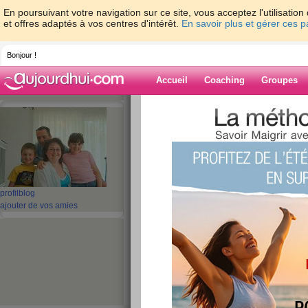
En poursuivant votre navigation sur ce site, vous acceptez l'utilisati
et offres adaptés à vos centres d'intérêt.
En savoir plus et gérer ces 
Bonjour !
Accueil
Coaching
Groupes
Accueil
>
espaces
>
zabou74
Blog de zabou7
aide blog
profil
blog
ajouter de vos amies
101 - 110 de 211
«
1 - 10
11 - 20
21 - 22
»
«
‹ Préc.
11
12
13
14
15
16
Bonne semaine.....
publié le 16/02/2009 à 14:22