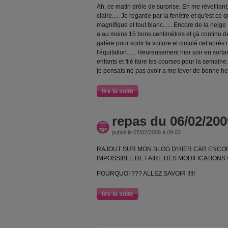
Ah, ce matin drôle de surprise. En me réveillant,
claire..... Je regarde par la fenêtre et qu'est c
magnifique et tout blanc...... Encore de la neige !
a au moins 15 bons centimètres et çà continu de
galère pour sortir la voiture et circulé cet aprè
l'équitation...... Heureusement hier soir en sort
enfants et filé faire les courses pour la semaine
je pensais ne pas avoir a me lever de bonne he
lire la suite
repas du 06/02/200
publié le 07/02/2009 à 09:03
RAJOUT SUR MON BLOG D'HIER CAR ENCOR
IMPOSSIBLE DE FAIRE DES MODIFICATIONS !!!
POURQUOI ??? ALLEZ SAVOIR !!!!!
lire la suite