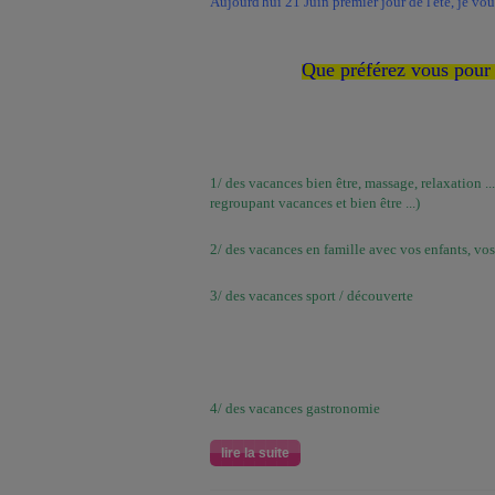
Aujourd'hui 21 Juin premier jour de l'été, je vo
Que préférez vous pour
1/ des vacances bien être, massage, relaxation ...
regroupant vacances et bien être ...)
2/ des vacances en famille avec vos enfants, vos f
3/ des vacances sport / découverte
4/ des vacances gastronomie
lire la suite