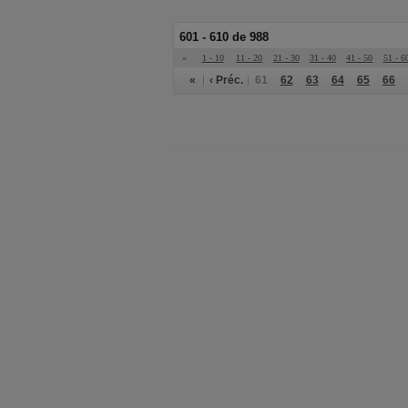
601 - 610 de 988
«
1 - 10
11 - 20
21 - 30
31 - 40
41 - 50
51 - 6
«
‹ Préc.
61
62
63
64
65
66