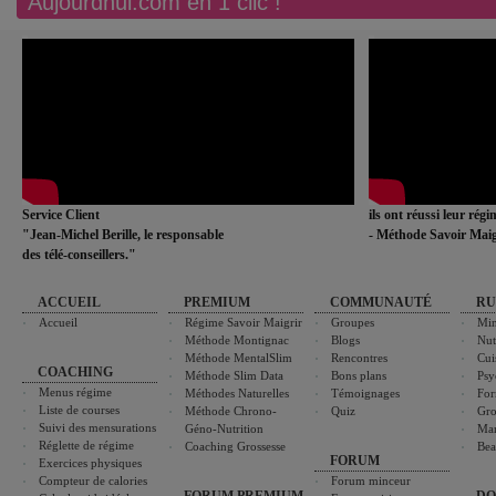
Aujourdhui.com en 1 clic !
Service Client
ils ont réussi leur rég
"Jean-Michel Berille, le responsable
- Méthode Savoir Maig
des télé-conseillers."
ACCUEIL
PREMIUM
COMMUNAUTÉ
RU
Accueil
Régime Savoir Maigrir
Groupes
Min
Méthode Montignac
Blogs
Nut
Méthode MentalSlim
Rencontres
Cui
COACHING
Méthode Slim Data
Bons plans
Psy
Menus régime
Méthodes Naturelles
Témoignages
For
Liste de courses
Méthode Chrono-
Quiz
Gro
Suivi des mensurations
Géno-Nutrition
Ma
Réglette de régime
Coaching Grossesse
Bea
FORUM
Exercices physiques
Compteur de calories
Forum minceur
FORUM PREMIUM
DO