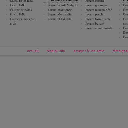
Calcul poids idéal
Forum cuisine
Calcul IMC
Forum Savoir Maigrir
Forum grossesse
Dos
Courbe de poids
Forum Montignac
Forum maman bébé
Dos
Calcul IMG
Forum MentalSlim
Forum psycho
Dos
Grossesse mois par
Forum SLIM data
Forum forme santé
Dos
mois
Forum beauté
san
Forum communauté
Dos
Dos
Dos
accueil
plan du site
envoyer à une amie
témoigna
Forum minceur
Forum cuisine
Commencer un régime
boissons, vins et cocktails
Alimentation équilibrée et nutrition
astuces et bons plans
Minceur
Recette cuisine
exercices physiques
recette facile
produits minceur
Recette poulet
Tags
:
ventre plat
|
maigrir des fesses
|
abdominaux
|
régime américain
|
régime mayo
|
Découvrez aussi
:
exercices abdominaux
|
recette wok
|