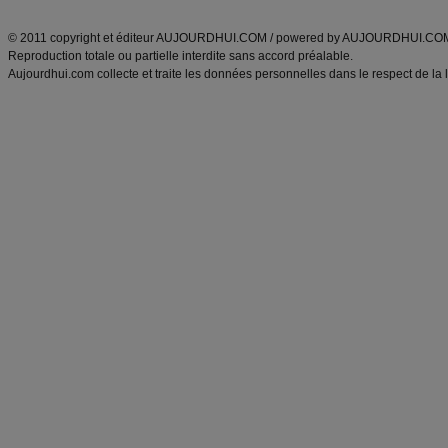
ANXA Partenaires
:
Recette
de cuisine |
Recette cuisine
|
© 2011 copyright et éditeur AUJOURDHUI.COM / powered by AUJOURDHUI.CO
Reproduction totale ou partielle interdite sans accord préalable.
Aujourdhui.com collecte et traite les données personnelles dans le respect de la 