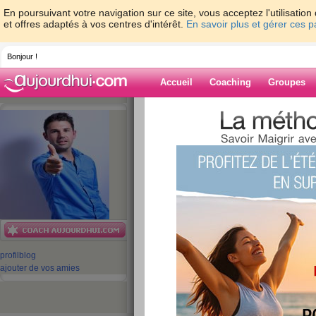
En poursuivant votre navigation sur ce site, vous acceptez l'utilisati
et offres adaptés à vos centres d'intérêt.
En savoir plus et gérer ces 
Bonjour !
Accueil
Coaching
Groupes
Accueil
>
espaces
>
CyrilleDabo
Blog de Cyrille
aide blog
601 - 610 de 988
«
1 - 10
11 - 20
21 - 30
31 - 40
41 - 50
51 - 6
«
‹ Préc.
61
62
63
64
65
66
profil
blog
ajouter de vos amies
Ma ville préférée
publié le 02/07/2010 à 08:01