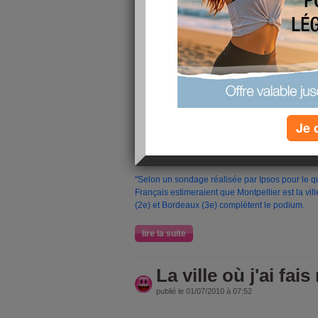
Pour finir le jeu des villes, clôt
Quelle est votre vi
Parmi toutes les villes que je connais, il y en un
très loin de chez moi :
Je 
Montpell
"Selon un sondage réalisée par Ipsos pour le q
Français estimeraient que Montpellier est la ville
(2e) et Bordeaux (3e) complètent le podium.
lire la suite
La ville où j'ai fai
publié le 01/07/2010 à 07:52