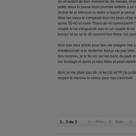
on vit autant de bon moment ke de movais, et je
petits vieux ki passe leurs journée entiere a 
(fodrai ke je retrouve la vidéo a laquel je pens
disai les vieux ki s'engeule tous les jours et ke 
apres 50-60 et mem 70ans de vit commune!!!! c'e
couple ki ne s'engueule pas es un couple ki ne 
bocou! et on se le dit souvent kon finira nos jo
j'écri pas mes article pour kon me plaigne mai j
m'exteriorisé! si je renferme tout je vai pas bie
des inconnu, je le fai oci sur les banc du park e
me soulage et apres je vais mieu et peut reparti
donc je me plain pas de ce ke j'ai ok?!!! j'ai ju
moyen ki marche le mieux pour moi c'est tout!
1 - 3 de 3
«
‹ Préc.
1
Suiv. ›
»