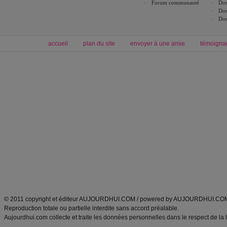
Forum communauté
Dos
Dos
Dos
accueil
plan du site
envoyer à une amie
témoigna
Forum minceur
Forum cuisine
Commencer un régime
boissons, vins et cocktails
Alimentation équilibrée et nutrition
astuces et bons plans
Minceur
Recette cuisine
exercices physiques
recette facile
produits minceur
Recette poulet
Tags
:
ventre plat
|
maigrir des fesses
|
abdominaux
|
régime américain
|
régime mayo
|
Découvrez aussi
:
exercices abdominaux
|
recette wok
|
ANXA Partenaires
:
Recette
de cuisine |
Recette cuisine
|
© 2011 copyright et éditeur AUJOURDHUI.COM / powered by AUJOURDHUI.CO
Reproduction totale ou partielle interdite sans accord préalable.
Aujourdhui.com collecte et traite les données personnelles dans le respect de la 