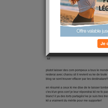
Je 
lol
plutot laisser des com pompeux a tous le mond
resterai avec charou sil il revient vu ke de toute 
blog se sont trouver effacer par les destinatare!!!
en résumé a ceux ki me dise de le laisser tomb
c'es k'un gros con! je leur répondrai kil ne fo pas 
blanc! il ya des torts partagés! ke je suis tres tres
kil a vraiment du mérite pour me supporter!