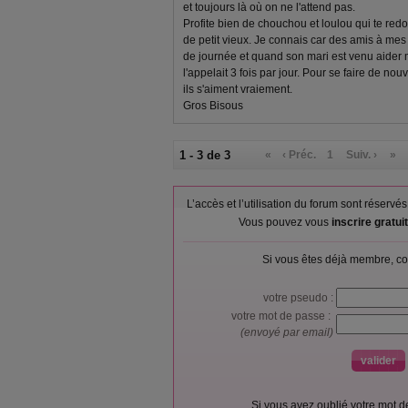
et toujours là où on ne l'attend pas.
Profite bien de chouchou et loulou qui te red
de petit vieux. Je connais car des amis à me
de journée et quand son mari est venu aider 
l'appelait 3 fois par jour. Pour se faire de no
ils s'aiment vraiement.
Gros Bisous
1 - 3 de 3
«
‹ Préc.
1
Suiv. ›
»
L’accès et l’utilisation du forum sont réser
Vous pouvez vous
inscrire gratu
Si vous êtes déjà membre, co
votre pseudo :
votre mot de passe :
(envoyé par email)
Si vous avez oublié votre mot 