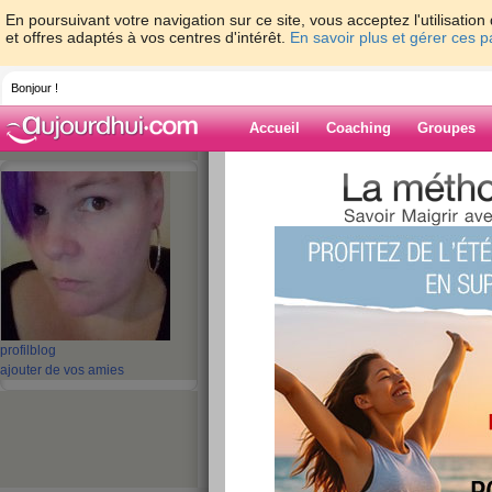
En poursuivant votre navigation sur ce site, vous acceptez l'utilisati
et offres adaptés à vos centres d'intérêt.
En savoir plus et gérer ces 
Bonjour !
Accueil
Coaching
Groupes
Accueil
>
espaces
>
bhr163
> tjr le mem s
Blog de bhr163
aide blog
tjr le mem sujet!
publié le 30/11/2007 à 14:56
profil
blog
c'est pa a celle la ke je pensai mai je la trouve 
ajouter de vos amies