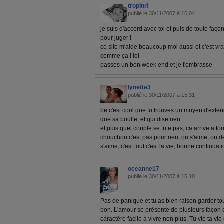
tropinrl
publié le 30/11/2007 à 16:04
je suis d'accord avec toi et puis de toute façon
pour juger !
ce site m'aide beaucoup moi aussi et c'est vra
comme ça ! lol
passes un bon week end et je t'embrasse
lynette3
publié le 30/11/2007 à 15:31
be c'est cool que tu trouves un moyen d'exterior
que sa bouffe, et qui dise rien.
et puis quel couple se frite pas, ca arrive a to
chouchou c'est pas pour rien. on s'aime, on d
s'aime, c'est tout c'est la vie; bonne continuat
oceanne17
publié le 30/11/2007 à 15:10
Pas de panique et tu as bien raison garder tou
bon. L'amour se présente de plusieurs façon et
caractère facile à vivre non plus. Tu vie ta vi