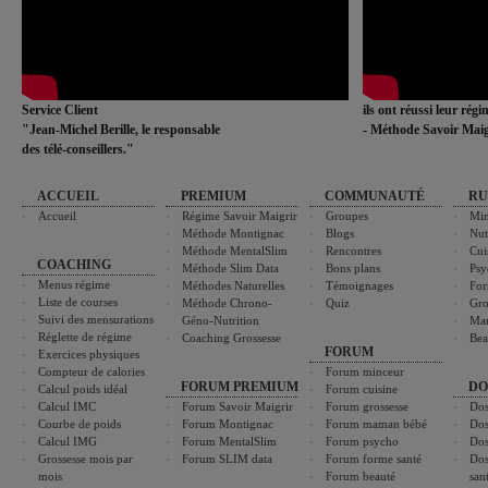
Service Client
ils ont réussi leur rég
"Jean-Michel Berille, le responsable
- Méthode Savoir Maig
des télé-conseillers."
ACCUEIL
PREMIUM
COMMUNAUTÉ
RU
Accueil
Régime Savoir Maigrir
Groupes
Min
Méthode Montignac
Blogs
Nut
Méthode MentalSlim
Rencontres
Cui
COACHING
Méthode Slim Data
Bons plans
Psy
Menus régime
Méthodes Naturelles
Témoignages
For
Liste de courses
Méthode Chrono-
Quiz
Gro
Suivi des mensurations
Géno-Nutrition
Ma
Réglette de régime
Coaching Grossesse
Bea
FORUM
Exercices physiques
Compteur de calories
Forum minceur
FORUM PREMIUM
DO
Calcul poids idéal
Forum cuisine
Calcul IMC
Forum Savoir Maigrir
Forum grossesse
Dos
Courbe de poids
Forum Montignac
Forum maman bébé
Dos
Calcul IMG
Forum MentalSlim
Forum psycho
Dos
Grossesse mois par
Forum SLIM data
Forum forme santé
Dos
mois
Forum beauté
san