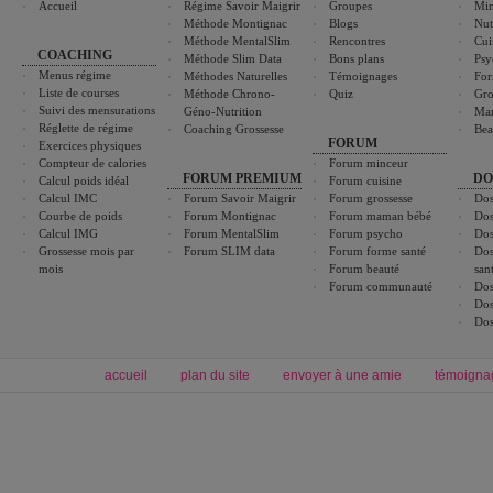
Accueil
Régime Savoir Maigrir
Groupes
Min
Méthode Montignac
Blogs
Nut
Méthode MentalSlim
Rencontres
Cui
COACHING
Méthode Slim Data
Bons plans
Psy
Menus régime
Méthodes Naturelles
Témoignages
For
Liste de courses
Méthode Chrono-
Quiz
Gro
Suivi des mensurations
Géno-Nutrition
Ma
Réglette de régime
Coaching Grossesse
Bea
FORUM
Exercices physiques
Compteur de calories
Forum minceur
FORUM PREMIUM
DO
Calcul poids idéal
Forum cuisine
Calcul IMC
Forum Savoir Maigrir
Forum grossesse
Dos
Courbe de poids
Forum Montignac
Forum maman bébé
Dos
Calcul IMG
Forum MentalSlim
Forum psycho
Dos
Grossesse mois par
Forum SLIM data
Forum forme santé
Dos
mois
Forum beauté
san
Forum communauté
Dos
Dos
Dos
accueil
plan du site
envoyer à une amie
témoigna
Forum minceur
Forum cuisine
Commencer un régime
boissons, vins et cocktails
Alimentation équilibrée et nutrition
astuces et bons plans