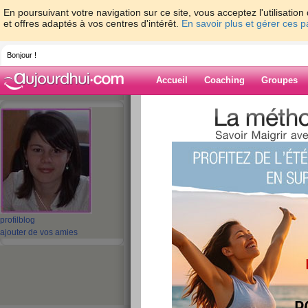
En poursuivant votre navigation sur ce site, vous acceptez l'utilisati
et offres adaptés à vos centres d'intérêt.
En savoir plus et gérer ces 
Bonjour !
Accueil
Coaching
Groupes
Accueil
>
espaces
>
aureliebaudouin
> m
Blog de aurelie
aide blog
mon blog
publié le 08/10/2007 à 12:21
profil
blog
ajouter de vos amies
test