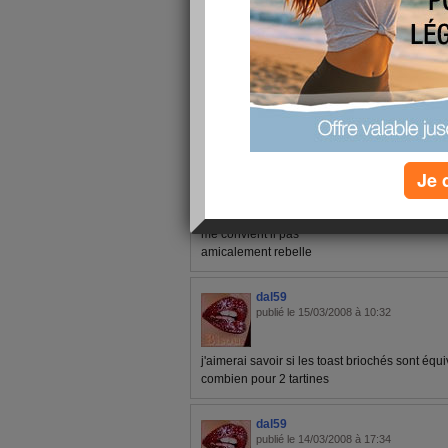
1 - 10 de 16
«
‹ Préc.
1
2
Suiv. ›
rebelle11
publié le 14/03/2009 à 10:11
Je 
bonjour aurelie ,
je suis le regime de aujourd hui .com mais au l
plus je prend du cla aussi je ne comprend ab
me convient il pas
amicalement rebelle
dal59
publié le 15/03/2008 à 10:32
j'aimerai savoir si les toast briochés sont équ
combien pour 2 tartines
dal59
publié le 14/03/2008 à 17:34