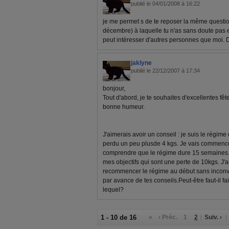
publié le 04/01/2008 à 16:22
je me permet s de te reposer la même questio
décembre) à laquelle tu n'as sans doute pas 
peut intéresser d'autres personnes que moi. 
jaklyne
publié le 22/12/2007 à 17:34
bonjour,
Tout d'abord, je te souhaites d'excellentes fête
bonne humeur.
J'aimerais avoir un conseil : je suis le régime 
perdu un peu plusde 4 kgs. Je vais commencer
comprendre que le régime dure 15 semaines. J
mes objectifs qui sont une perte de 10kgs. J'a
recommencer le régime au début sans inconv
par avance de tes conseils.Peut-être faut-il fa
lequel?
1 - 10 de 16
«
‹ Préc.
1
2
Suiv. ›