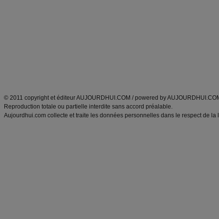
Minceur
Recette cuisine
exercices physiques
recette facile
produits minceur
Recette poulet
Tags
:
ventre plat
|
maigrir des fesses
|
abdominaux
|
régime américain
|
régime mayo
|
Découvrez aussi
:
exercices abdominaux
|
recette wok
|
ANXA Partenaires
:
Recette
de cuisine |
Recette cuisine
|
© 2011 copyright et éditeur AUJOURDHUI.COM / powered by AUJOURDHUI.CO
Reproduction totale ou partielle interdite sans accord préalable.
Aujourdhui.com collecte et traite les données personnelles dans le respect de la 