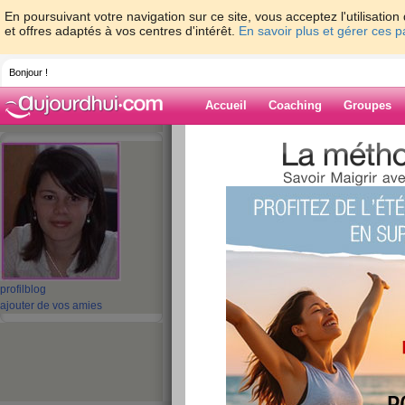
En poursuivant votre navigation sur ce site, vous acceptez l'utilisati
et offres adaptés à vos centres d'intérêt.
En savoir plus et gérer ces 
Bonjour !
Accueil
Coaching
Groupes
Accueil
>
espaces
>
aureliebaudouin
> m
Blog de aurelie
aide blog
mon blog
publié le 08/10/2007 à 12:21
profil
blog
ajouter de vos amies
test