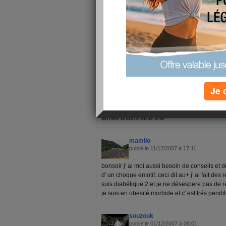
11 - 16 de 16
«
‹ Préc.
1
2
Suiv. ›
albertine
publié le 12/12/2007 à 22:28
Je 
bonsoir aurelie j aimerai savoir si dimanche 
les faire griller au four encore merci pour tes
agreable de suivre un regime comme cela je s
annéé bisous albertine
mamilo
publié le 11/12/2007 à 17:11
bonsoir j' ai moi aussi besoin de conseils et de
d' un choque emotif..ceci dit au+ j' ai fait des r
suis diabétique 2 et je ne désespere pas de 
je suis en obesité morbide et c' est trés penible 
souzouk
publié le 01/12/2007 à 08:01