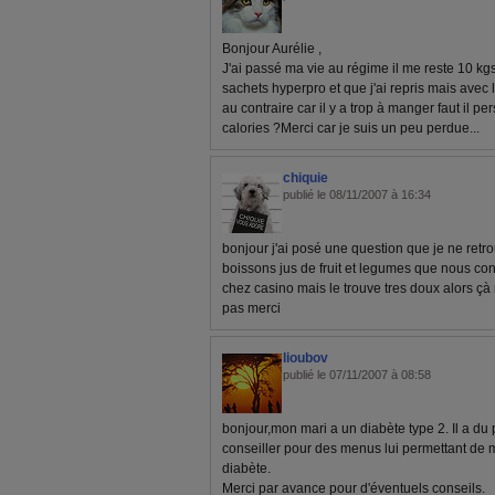
Bonjour Aurélie ,
J'ai passé ma vie au régime il me reste 10 kg
sachets hyperpro et que j'ai repris mais ave
au contraire car il y a trop à manger faut il 
calories ?Merci car je suis un peu perdue...
chiquie
publié le 08/11/2007 à 16:34
bonjour j'ai posé une question que je ne retrou
boissons jus de fruit et legumes que nous con
chez casino mais le trouve tres doux alors çà
pas merci
lioubov
publié le 07/11/2007 à 08:58
bonjour,mon mari a un diabète type 2. Il a d
conseiller pour des menus lui permettant de 
diabète.
Merci par avance pour d'éventuels conseils.