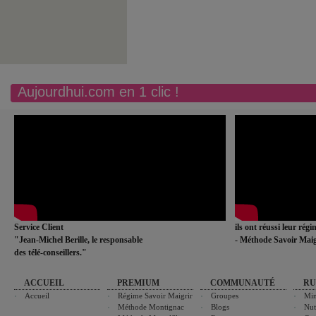
Aujourdhui.com en 1 clic !
Service Client
ils ont réussi leur rég
"Jean-Michel Berille, le responsable
- Méthode Savoir Maig
des télé-conseillers."
ACCUEIL
PREMIUM
COMMUNAUTÉ
RU
Accueil
Régime Savoir Maigrir
Groupes
Min
Méthode Montignac
Blogs
Nut