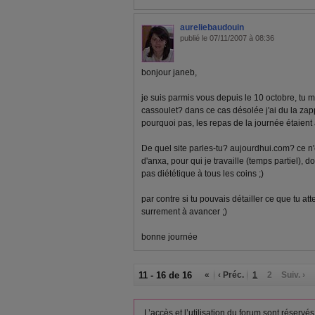
aureliebaudouin
publié le 07/11/2007 à 08:36
bonjour janeb,
je suis parmis vous depuis le 10 octobre, tu 
cassoulet? dans ce cas désolée j'ai du la zap
pourquoi pas, les repas de la journée étaient
De quel site parles-tu? aujourdhui.com? ce n'
d'anxa, pour qui je travaille (temps partiel), 
pas diététique à tous les coins ;)
par contre si tu pouvais détailler ce que tu at
surrement à avancer ;)
bonne journée
11 - 16 de 16
«
‹ Préc.
1
2
Suiv. ›
L’accès et l’utilisation du forum sont réser