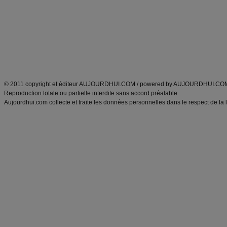
exercices physiques
recette facile
produits minceur
Recette poulet
Tags
:
ventre plat
|
maigrir des fesses
|
abdominaux
|
régime américain
|
régime mayo
|
Découvrez aussi
:
exercices abdominaux
|
recette wok
|
ANXA Partenaires
:
Recette
de cuisine |
Recette cuisine
|
© 2011 copyright et éditeur AUJOURDHUI.COM / powered by AUJOURDHUI.CO
Reproduction totale ou partielle interdite sans accord préalable.
Aujourdhui.com collecte et traite les données personnelles dans le respect de la 