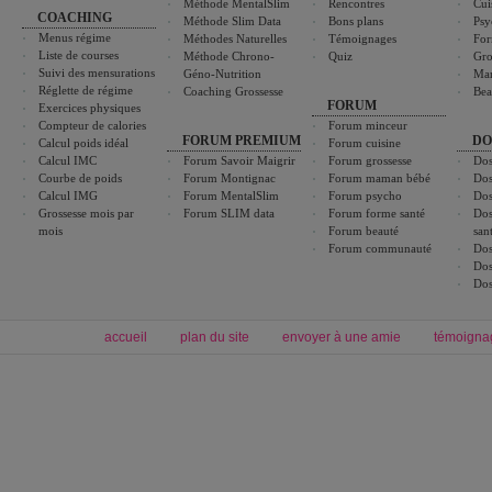
Méthode MentalSlim
Rencontres
Cui
COACHING
Méthode Slim Data
Bons plans
Psy
Menus régime
Méthodes Naturelles
Témoignages
For
Liste de courses
Méthode Chrono-
Quiz
Gro
Suivi des mensurations
Géno-Nutrition
Ma
Réglette de régime
Coaching Grossesse
Bea
FORUM
Exercices physiques
Compteur de calories
Forum minceur
FORUM PREMIUM
DO
Calcul poids idéal
Forum cuisine
Calcul IMC
Forum Savoir Maigrir
Forum grossesse
Dos
Courbe de poids
Forum Montignac
Forum maman bébé
Dos
Calcul IMG
Forum MentalSlim
Forum psycho
Dos
Grossesse mois par
Forum SLIM data
Forum forme santé
Dos
mois
Forum beauté
san
Forum communauté
Dos
Dos
Dos
accueil
plan du site
envoyer à une amie
témoigna
Forum minceur
Forum cuisine
Commencer un régime
boissons, vins et cocktails
Alimentation équilibrée et nutrition
astuces et bons plans
Minceur
Recette cuisine