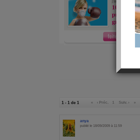
10/10
j'ai fait
10 précaut
prendre po
grippe A
1 - 1 de 1
«
‹ Préc.
1
Suiv. ›
»
anya
publié le 18/09/2009 à 11:59