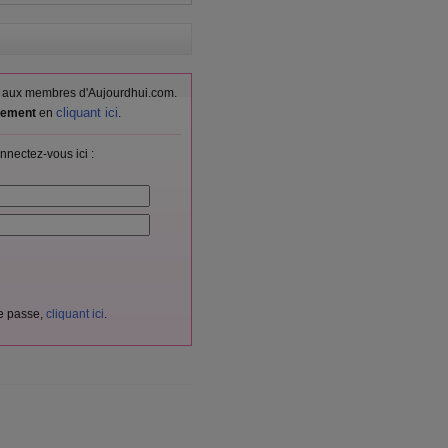
vés aux membres d'Aujourdhui.com.
cliquant ici
itement
en
.
nnectez-vous ici :
de passe,
cliquant ici
.