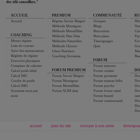
des télé-conseillers."
ACCUEIL
PREMIUM
COMMUNAUTÉ
RU
Accueil
Régime Savoir Maigrir
Groupes
Min
Méthode Montignac
Blogs
Nut
Méthode MentalSlim
Rencontres
Cui
COACHING
Méthode Slim Data
Bons plans
Psy
Menus régime
Méthodes Naturelles
Témoignages
For
Liste de courses
Méthode Chrono-
Quiz
Gro
Suivi des mensurations
Géno-Nutrition
Ma
Réglette de régime
Coaching Grossesse
Bea
FORUM
Exercices physiques
Compteur de calories
Forum minceur
FORUM PREMIUM
DO
Calcul poids idéal
Forum cuisine
Calcul IMC
Forum Savoir Maigrir
Forum grossesse
Dos
Courbe de poids
Forum Montignac
Forum maman bébé
Dos
Calcul IMG
Forum MentalSlim
Forum psycho
Dos
Grossesse mois par
Forum SLIM data
Forum forme santé
Dos
mois
Forum beauté
san
Forum communauté
Dos
Dos
Dos
accueil
plan du site
envoyer à une amie
témoigna
Forum minceur
Forum cuisine