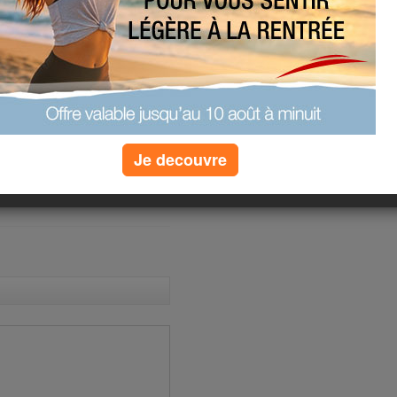
au quizz
ions à
ur éviter la
»
plus de quizz
Je decouvre
(1) commentaires