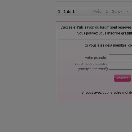
1 - 1 de 1
«
‹ Préc.
1
Suiv. ›
»
L’accès et l’utilisation du forum sont réser
Vous pouvez vous
inscrire gratu
Si vous êtes déjà membre, co
votre pseudo :
votre mot de passe :
(envoyé par email)
Si vous avez oublié votre mot 