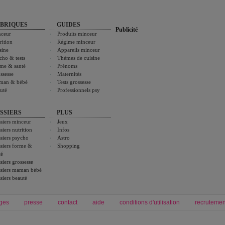
BRIQUES
GUIDES
Publicité
ceur
Produits minceur
rition
Régime minceur
sine
Appareils minceur
cho & tests
Thèmes de cuisine
me & santé
Prénoms
ssesse
Maternités
man & bébé
Tests grossesse
uté
Professionnels psy
SSIERS
PLUS
siers minceur
Jeux
siers nutrition
Infos
siers psycho
Astro
siers forme &
Shopping
té
siers grossesse
siers maman bébé
siers beauté
ges
presse
contact
aide
conditions d'utilisation
recrutemen
Forum grossesse et bébé
Forum psychologie