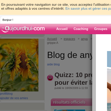
En poursuivant votre navigation sur ce site, vous acceptez l'utilisati
et offres adaptés à vos centres d'intérêt.
En savoir plus et gérer ces 
Bonjour !
Accueil
Coaching
Groupes
Accueil
>
espaces
>
anya
> Quizz: 10 préc
grippe A
Blog de anya
aide blog
Quizz: 10 précauti
pour éviter la grip
publié le 18/09/2009 à 11:59
profil
blog
ajouter de vos amies