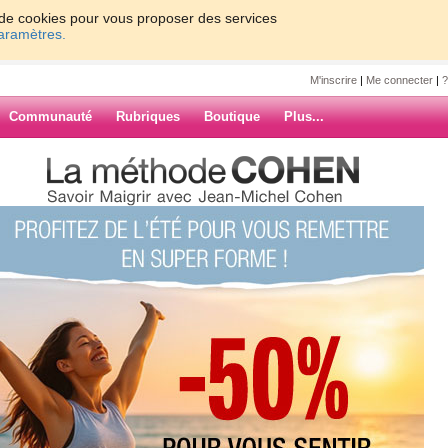
on de cookies pour vous proposer des services
paramètres.
M'inscrire
|
Me connecter
|
?
Communauté
Rubriques
Boutique
Plus...
autions à prendre pour éviter la
ons à prendre
pe A
ARCHIVES