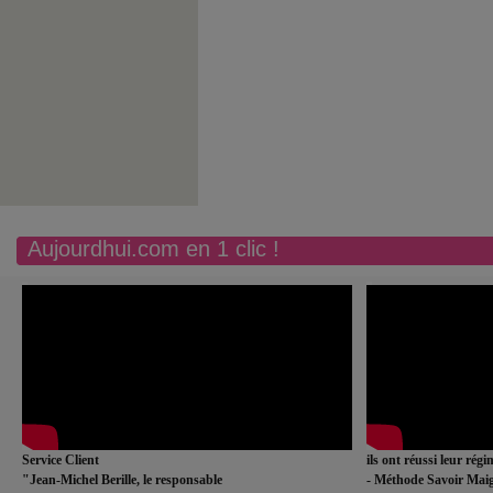
Aujourdhui.com en 1 clic !
Service Client
ils ont réussi leur rég
"Jean-Michel Berille, le responsable
- Méthode Savoir Maig