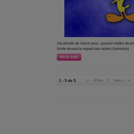
J'ai décidé de mincir pour...pouvoir mettre de jo
honte devant le regard des autres (hommes)
lire la suite
1 - 5 de 5
«
‹ Préc.
1
Suiv. ›
»