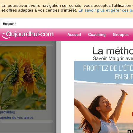
En poursuivant votre navigation sur ce site, vous acceptez l'utilisati
et offres adaptés à vos centres d'intérêt.
En savoir plus et gérer ces 
Bonjour !
Accueil
Coaching
Groupes
Accueil
>
espaces
>
anya
Blog de anya
aide blog
1 - 5 de 5
«
‹ Préc.
1
Suiv. ›
»
Quizz: 10 féculent
profil
blog
pas grossir
ajouter de vos amies
publié le 10/11/2009 à 11:25