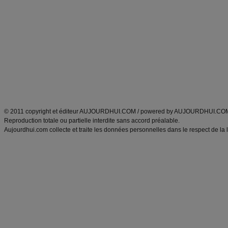
Minceur
Recette cuisine
exercices physiques
recette facile
produits minceur
Recette poulet
Tags
:
ventre plat
|
maigrir des fesses
|
abdominaux
|
régime américain
|
régime mayo
|
Découvrez aussi
:
exercices abdominaux
|
recette wok
|
ANXA Partenaires
:
Recette
de cuisine |
Recette cuisine
|
© 2011 copyright et éditeur AUJOURDHUI.COM / powered by AUJOURDHUI.CO
Reproduction totale ou partielle interdite sans accord préalable.
Aujourdhui.com collecte et traite les données personnelles dans le respect de la 