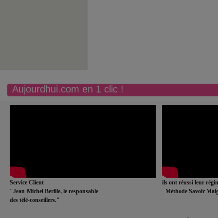
Aujourdhui.com en 1 clic !
Service Client
ils ont réussi leur rég
"Jean-Michel Berille, le responsable
- Méthode Savoir Maig
des télé-conseillers."