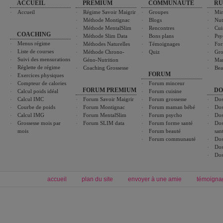
ACCUEIL
PREMIUM
COMMUNAUTÉ
RU
Accueil
Régime Savoir Maigrir
Groupes
Min
Méthode Montignac
Blogs
Nut
Méthode MentalSlim
Rencontres
Cui
COACHING
Méthode Slim Data
Bons plans
Psy
Menus régime
Méthodes Naturelles
Témoignages
For
Liste de courses
Méthode Chrono-
Quiz
Gro
Suivi des mensurations
Géno-Nutrition
Ma
Réglette de régime
Coaching Grossesse
Bea
FORUM
Exercices physiques
Compteur de calories
Forum minceur
FORUM PREMIUM
DO
Calcul poids idéal
Forum cuisine
Calcul IMC
Forum Savoir Maigrir
Forum grossesse
Dos
Courbe de poids
Forum Montignac
Forum maman bébé
Dos
Calcul IMG
Forum MentalSlim
Forum psycho
Dos
Grossesse mois par
Forum SLIM data
Forum forme santé
Dos
mois
Forum beauté
san
Forum communauté
Dos
Dos
Dos
accueil
plan du site
envoyer à une amie
témoigna
Forum minceur
Forum cuisine
Commencer un régime
boissons, vins et cocktails
Alimentation équilibrée et nutrition
astuces et bons plans