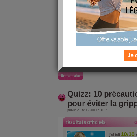
7/10
j'ai fait
au
10 féculen
font pas g
Je 
lire la suite
Quizz: 10 précauti
pour éviter la grip
publié le 18/09/2009 à 11:59
10/10
j'ai fait