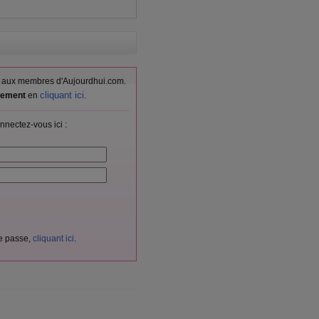
vés aux membres d'Aujourdhui.com.
cliquant ici
itement
en
.
nnectez-vous ici :
de passe,
cliquant ici
.