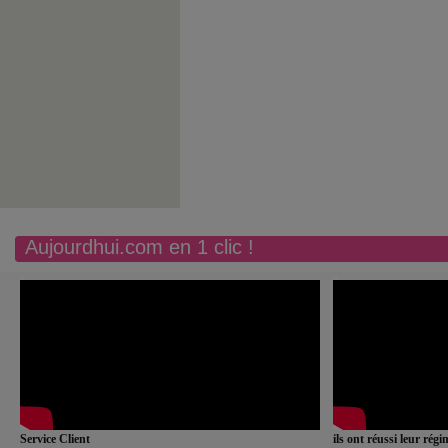
Aujourdhui.com en 1 clic !
Service Client
ils ont réussi leur rég