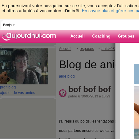
En poursuivant votre navigation sur ce site, vous acceptez l'utilisati
et offres adaptés à vos centres d'intérêt.
En savoir plus et gérer ces 
Bonjour !
Accueil
Coaching
Groupes
Accueil
>
espaces
>
anick08
> bof bof bo
Blog de anick08
aide blog
bof bof bof
profil
blog
ajouter de vos amies
publié le 30/05/2013 à 13:29
j'ai repris du poids, les tentations sont trop no
nous partons encore ce we ca va etre dur