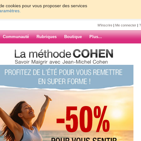
on de cookies pour vous proposer des services
paramètres.
M'inscrire
|
Me connecter
|
?
Communauté
Rubriques
Boutique
Plus...
f
mbreuses je n'ai plus de volonté
ARCHIVES