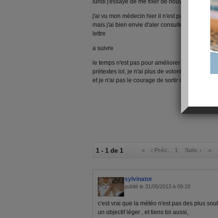
lundi j'essaye de me fixer de nouveaux objectifs 
j'ai vu mon médecin hier il n'est pas très entho
mais j'ai bien envie d'aler consulter un spéciali
lettre
a suivre
le temps n'est pas pour améliorer le moral, ma
prétextes lol, je n'ai plus de volonté face aux ten
et je n'ai pas le courage de sortir marcher voila l
1 - 1 de 1
«
‹ Préc.
1
Suiv. ›
»
sylvinator
publié le 31/05/2013 à 09:10
c'est vrai que la météo n'est pas des plus sou
un objectif léger , et tiens toi aussi,