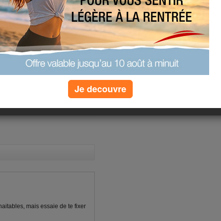
....
usiaste pour la sleeve gatrectomie
ste tout de même, il me fera une
is ne cherchons pas de mauvais
tatios culliniares un point c'est tout
es vraies raisons ....
Je decouvre
(1) commentaires
haitables, mais essaie de te fixer