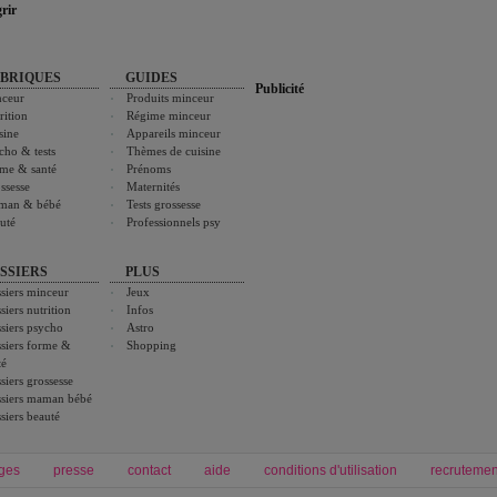
rir
BRIQUES
GUIDES
Publicité
ceur
Produits minceur
rition
Régime minceur
sine
Appareils minceur
cho & tests
Thèmes de cuisine
me & santé
Prénoms
ssesse
Maternités
man & bébé
Tests grossesse
uté
Professionnels psy
SSIERS
PLUS
siers minceur
Jeux
siers nutrition
Infos
siers psycho
Astro
siers forme &
Shopping
té
siers grossesse
siers maman bébé
siers beauté
ges
presse
contact
aide
conditions d'utilisation
recrutemen