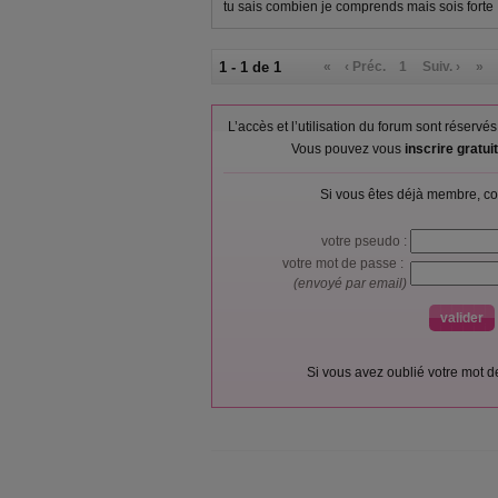
tu sais combien je comprends mais sois forte
1 - 1 de 1
«
‹ Préc.
1
Suiv. ›
»
L’accès et l’utilisation du forum sont réser
Vous pouvez vous
inscrire gratu
Si vous êtes déjà membre, co
votre pseudo :
votre mot de passe :
(envoyé par email)
Si vous avez oublié votre mot 