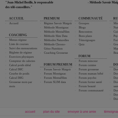
"Jean-Michel Berille, le responsable
- Méthode Savoir Maig
des télé-conseillers."
ACCUEIL
PREMIUM
COMMUNAUTÉ
RU
Accueil
Régime Savoir Maigrir
Groupes
Min
Méthode Montignac
Blogs
Nut
Méthode MentalSlim
Rencontres
Cui
COACHING
Méthode Slim Data
Bons plans
Psy
Menus régime
Méthodes Naturelles
Témoignages
For
Liste de courses
Méthode Chrono-
Quiz
Gro
Suivi des mensurations
Géno-Nutrition
Ma
Réglette de régime
Coaching Grossesse
Bea
FORUM
Exercices physiques
Compteur de calories
Forum minceur
FORUM PREMIUM
DO
Calcul poids idéal
Forum cuisine
Calcul IMC
Forum Savoir Maigrir
Forum grossesse
Dos
Courbe de poids
Forum Montignac
Forum maman bébé
Dos
Calcul IMG
Forum MentalSlim
Forum psycho
Dos
Grossesse mois par
Forum SLIM data
Forum forme santé
Dos
mois
Forum beauté
san
Forum communauté
Dos
Dos
Dos
accueil
plan du site
envoyer à une amie
témoigna