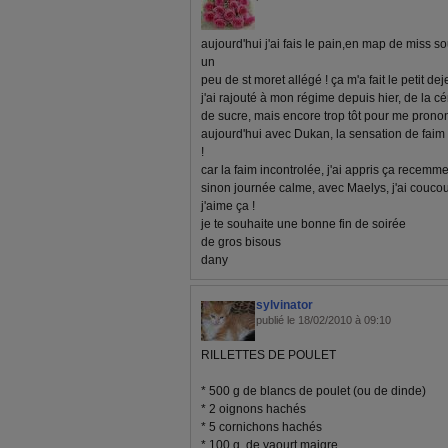
aujourd'hui j'ai fais le pain,en map de miss s
un
peu de st moret allégé ! ça m'a fait le petit de
j'ai rajouté à mon régime depuis hier, de la c
de sucre, mais encore trop tôt pour me prono
aujourd'hui avec Dukan, la sensation de faim
!
car la faim incontrolée, j'ai appris ça recemme
sinon journée calme, avec Maelys, j'ai coucou
j'aime ça !
je te souhaite une bonne fin de soirée
de gros bisous
dany
sylvinator
publié le 18/02/2010 à 09:10
RILLETTES DE POULET
* 500 g de blancs de poulet (ou de dinde)
* 2 oignons hachés
* 5 cornichons hachés
* 100 g. de yaourt maigre