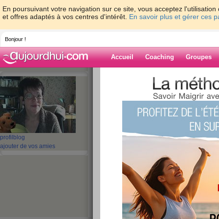
En poursuivant votre navigation sur ce site, vous acceptez l'utilisati
et offres adaptés à vos centres d'intérêt.
En savoir plus et gérer ces 
Bonjour !
Accueil
Coaching
Groupes
Accueil
>
espaces
>
anick08
> rien de sp
Blog de anick08
aide blog
rien de spécial
profil
blog
ajouter de vos amies
publié le 17/02/2010 à 08:15
Coucou,
HIer jour normale .... il faisait un beau soleil m
marcher , non non j'ai fait mes poussières car 
avec le soleil .... bon j'ai bougé un peu tout de 