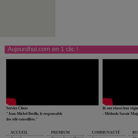
Aujourdhui.com en 1 clic !
Service Client
ils ont réussi leur rég
"Jean-Michel Berille, le responsable
- Méthode Savoir Maig
des télé-conseillers."
ACCUEIL
PREMIUM
COMMUNAUTÉ
RU