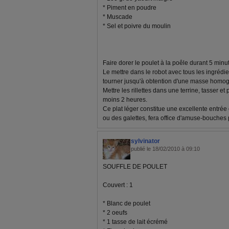
* Piment en poudre
* Muscade
* Sel et poivre du moulin
Faire dorer le poulet à la poêle durant 5 minu
Le mettre dans le robot avec tous les ingrédien
tourner jusqu'à obtention d'une masse homo
Mettre les rillettes dans une terrine, tasser et
moins 2 heures.
Ce plat léger constitue une excellente entrée
ou des galettes, fera office d'amuse-bouches po
sylvinator
publié le 18/02/2010 à 09:10
SOUFFLE DE POULET
Couvert : 1
* Blanc de poulet
* 2 oeufs
* 1 tasse de lait écrémé