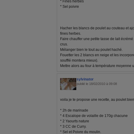
* Fines herbes
* Sel poivre
Hacher les blancs de poulet au couteau et ajo
fines herbes.
Faire chauffer une petite tasse de lait écrémé 
crus.
Mélanger bien le tout au poulet haché.
Fouetter les 2 blancs en neige et les incorpore
soufflé montera mieux).
Mettre alors au four à température moyenne
sylvinator
publié le 18/02/2010 à 09:08
voila je te propose une recette, au poulet bien
* 2h de marinade
* 4 Escalope de volaille de 170g chacune
* 2 Yaourts nature
* 3 CC de Curry.
* Sel et Poivre du moulin.