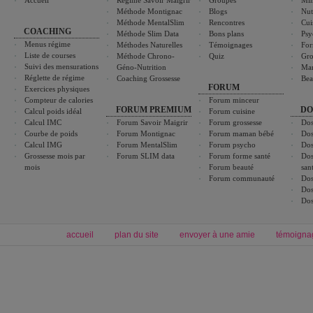
Accueil
Régime Savoir Maigrir
Groupes
Min
Méthode Montignac
Blogs
Nut
Méthode MentalSlim
Rencontres
Cui
COACHING
Méthode Slim Data
Bons plans
Psy
Menus régime
Méthodes Naturelles
Témoignages
For
Liste de courses
Méthode Chrono-
Quiz
Gro
Suivi des mensurations
Géno-Nutrition
Ma
Réglette de régime
Coaching Grossesse
Bea
FORUM
Exercices physiques
Compteur de calories
Forum minceur
FORUM PREMIUM
DO
Calcul poids idéal
Forum cuisine
Calcul IMC
Forum Savoir Maigrir
Forum grossesse
Dos
Courbe de poids
Forum Montignac
Forum maman bébé
Dos
Calcul IMG
Forum MentalSlim
Forum psycho
Dos
Grossesse mois par
Forum SLIM data
Forum forme santé
Dos
mois
Forum beauté
san
Forum communauté
Dos
Dos
Dos
accueil
plan du site
envoyer à une amie
témoigna
Forum minceur
Forum cuisine
Commencer un régime
boissons, vins et cocktails
Alimentation équilibrée et nutrition
astuces et bons plans