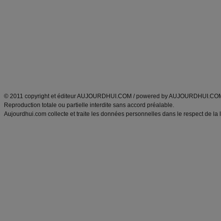
Minceur
Recette cuisine
exercices physiques
recette facile
produits minceur
Recette poulet
Tags
:
ventre plat
|
maigrir des fesses
|
abdominaux
|
régime américain
|
régime mayo
|
Découvrez aussi
:
exercices abdominaux
|
recette wok
|
ANXA Partenaires
:
Recette
de cuisine |
Recette cuisine
|
© 2011 copyright et éditeur AUJOURDHUI.COM / powered by AUJOURDHUI.CO
Reproduction totale ou partielle interdite sans accord préalable.
Aujourdhui.com collecte et traite les données personnelles dans le respect de la 