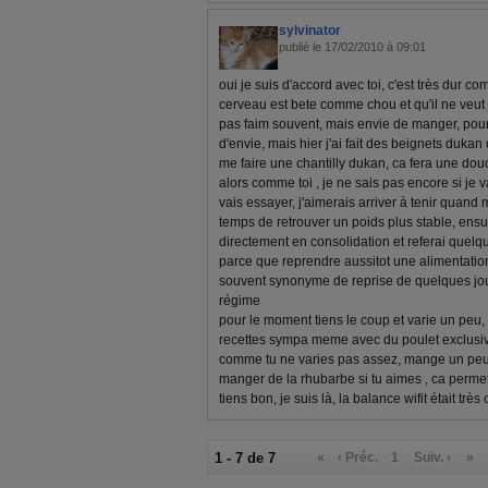
sylvinator
publié le 17/02/2010 à 09:01
oui je suis d'accord avec toi, c'est très dur 
cerveau est bete comme chou et qu'il ne veut
pas faim souvent, mais envie de manger, pou
d'envie, mais hier j'ai fait des beignets dukan
me faire une chantilly dukan, ca fera une dou
alors comme toi , je ne sais pas encore si je v
vais essayer, j'aimerais arriver à tenir qua
temps de retrouver un poids plus stable, ensuit
directement en consolidation et referai quel
parce que reprendre aussitot une alimentati
souvent synonyme de reprise de quelques jour
régime
pour le moment tiens le coup et varie un peu, 
recettes sympa meme avec du poulet exclusive
comme tu ne varies pas assez, mange un peu 
manger de la rhubarbe si tu aimes , ca permet
tiens bon, je suis là, la balance wifit était trè
1 - 7 de 7
«
‹ Préc.
1
Suiv. ›
»