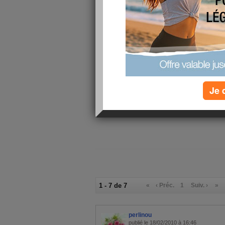
Niveau alimentation, poulet le midi blanc de p
yaourth 0 % et beaucoup de café, ricoré heureu
autorisé.... bon ma balance est satisfaite ce ma
soir ...
Mais hier midi j'ai eu beaucoup de mal à m'arrêt
donc personne pour m 'aider je me suis vraimen
d'autre, et ce n'était pas mon estomac qui avait 
cerveau.... donc j'ai causé tout haut toute seule lol
combien de temps ? c'est vraiment dur !!!
Je 
Je vous fais de gros bisous
annick
1 - 7 de 7
«
‹ Préc.
1
Suiv. ›
»
perlinou
publié le 18/02/2010 à 16:46