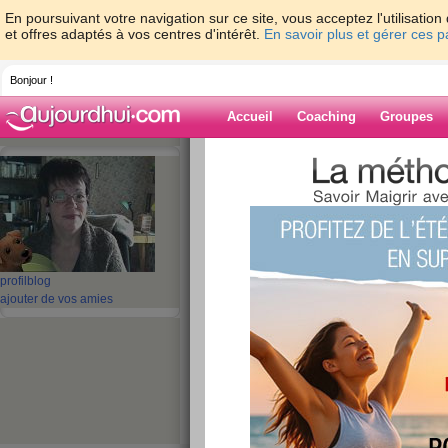
En poursuivant votre navigation sur ce site, vous acceptez l'utilisati
et offres adaptés à vos centres d'intérêt.
En savoir plus et gérer ces 
Bonjour !
Accueil
Coaching
Groupes
Accueil
>
espaces
>
anick08
> 800 g
Blog de anick08
aide blog
800 g
profil
blog
ajouter de vos amies
publié le 28/02/2010 à 22:52
et oui c'est ce que j'ai perdu, je suis un peu dé
c'est déjà super
bon le WE a été chargé avec les enfants qui son
venir vou svoir