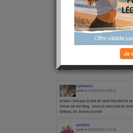
demain je me rattrappe
gros bisous et bonne nuit je file au lit car hier 
tempête à 6h30 alors pas dormi beauocup
bisosuouououos
Je 
1 - 6 de 6
«
‹ Préc.
1
Suiv. ›
»
sylvinator
publié le 03/03/2010 à 08:31
et bien c'est pas le tout de venir très tard le 
chose sur ton blog , sinon je peux pas te remon
bétises, lol, bonne journée
perlinou
publié le 02/03/2010 à 14:25