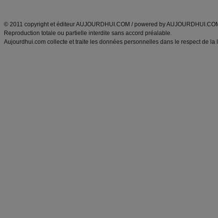
ANXA Partenaires
:
Recette
de cuisine |
Recette cuisine
|
© 2011 copyright et éditeur AUJOURDHUI.COM / powered by AUJOURDHUI.CO
Reproduction totale ou partielle interdite sans accord préalable.
Aujourdhui.com collecte et traite les données personnelles dans le respect de la 