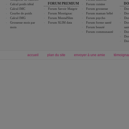
FORUM PREMIUM
DO
Calcul poids idéal
Forum cuisine
Calcul IMC
Forum Savoir Maigrir
Forum grossesse
Dos
Courbe de poids
Forum Montignac
Forum maman bébé
Dos
Calcul IMG
Forum MentalSlim
Forum psycho
Dos
Grossesse mois par
Forum SLIM data
Forum forme santé
Dos
mois
Forum beauté
san
Forum communauté
Dos
Dos
Dos
accueil
plan du site
envoyer à une amie
témoigna
Forum minceur
Forum cuisine
Commencer un régime
boissons, vins et cocktails
Alimentation équilibrée et nutrition
astuces et bons plans
Minceur
Recette cuisine
exercices physiques
recette facile
produits minceur
Recette poulet
Tags
:
ventre plat
|
maigrir des fesses
|
abdominaux
|
régime américain
|
régime mayo
|
Découvrez aussi
:
exercices abdominaux
|
recette wok
|