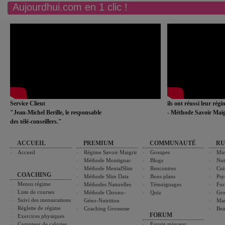
Aujourdhui.com en 1 clic !
Service Client
ils ont réussi leur rég
"Jean-Michel Berille, le responsable
- Méthode Savoir Maig
des télé-conseillers."
ACCUEIL
PREMIUM
COMMUNAUTÉ
RU
Accueil
Régime Savoir Maigrir
Groupes
Min
Méthode Montignac
Blogs
Nut
Méthode MentalSlim
Rencontres
Cui
COACHING
Méthode Slim Data
Bons plans
Psy
Menus régime
Méthodes Naturelles
Témoignages
For
Liste de courses
Méthode Chrono-
Quiz
Gro
Suivi des mensurations
Géno-Nutrition
Ma
Réglette de régime
Coaching Grossesse
Bea
FORUM
Exercices physiques
Compteur de calories
Forum minceur