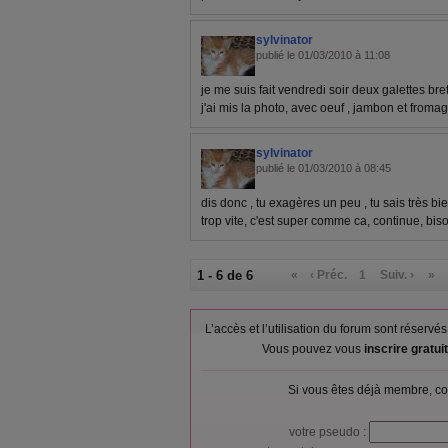
sylvinator
publié le 01/03/2010 à 11:08
je me suis fait vendredi soir deux galettes b
j'ai mis la photo, avec oeuf , jambon et froma
sylvinator
publié le 01/03/2010 à 08:45
dis donc , tu exagères un peu , tu sais très bi
trop vite, c'est super comme ca, continue, biso
1 - 6 de 6
«
‹ Préc.
1
Suiv. ›
»
L’accès et l’utilisation du forum sont réser
Vous pouvez vous
inscrire gratu
Si vous êtes déjà membre, co
votre pseudo :