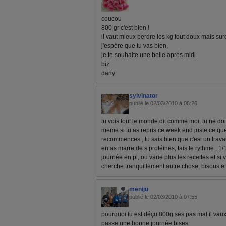
coucou
800 gr c'est bien !
il vaut mieux perdre les kg tout doux mais su
j'espère que tu vas bien,
je te souhaite une belle aprés midi
biz
dany
sylvinator
publié le 02/03/2010 à 08:26
tu vois tout le monde dit comme moi, tu ne doi
meme si tu as repris ce week end juste ce que
recommences , tu sais bien que c'est un travai
en as marre de s protéines, fais le rythme , 1
journée en pl, ou varie plus les recettes et si
cherche tranquillement autre chose, bisous e
meniju
publié le 02/03/2010 à 07:55
pourquoi tu est déçu 800g ses pas mal il vaux 
passe une bonne journée bises