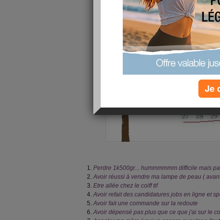
Je 
Perdre 1k500gr... hummmmmm difficile mais pa
Avoir réussi à vendre ma lampe de peau ( avan
Etre allée chez le coiff tif
Avoir refait des candidatures jobs en ligne et 
Avoir fait une commande sur la redoute
Avoir dépensé pas plus que ce que j'ai sur le 