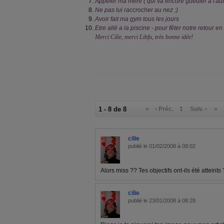
Appeler ma mère ( qui va encore gueuler a l'au
Ne pas lui raccrocher au nez :)
Avoir fait ma gym tous les jours
Etre allé a la piscine - pour fêter notre retour e
Merci Cilie, merci Libfu, très bonne idée!
1 - 8 de 8
«
‹ Préc.
1
Suiv. ›
»
cilie
publié le 01/02/2008 à 08:02
Alors miss ?? Tes objectifs ont-ils été atteint
cilie
publié le 23/01/2008 à 08:28