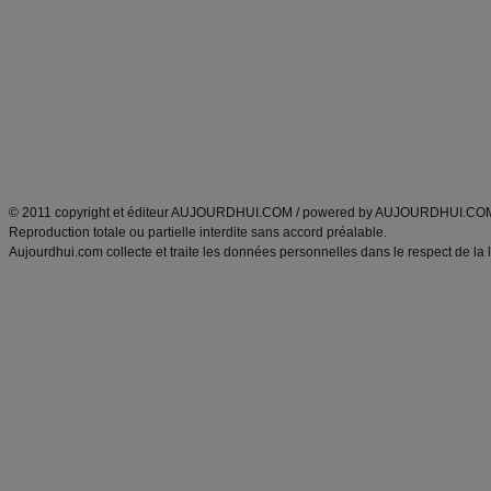
Minceur
Recette cuisine
exercices physiques
recette facile
produits minceur
Recette poulet
Tags
:
ventre plat
|
maigrir des fesses
|
abdominaux
|
régime américain
|
régime mayo
|
Découvrez aussi
:
exercices abdominaux
|
recette wok
|
ANXA Partenaires
:
Recette
de cuisine |
Recette cuisine
|
© 2011 copyright et éditeur AUJOURDHUI.COM / powered by AUJOURDHUI.CO
Reproduction totale ou partielle interdite sans accord préalable.
Aujourdhui.com collecte et traite les données personnelles dans le respect de la 