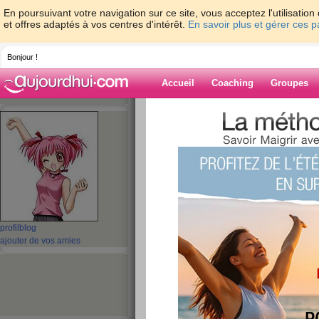
En poursuivant votre navigation sur ce site, vous acceptez l'utilisati
et offres adaptés à vos centres d'intérêt.
En savoir plus et gérer ces 
Bonjour !
Accueil
Coaching
Groupes
Accueil
>
espaces
>
abs
> 10 jours - 10 im
Blog de abs
aide blog
10 jours - 10 impéra
publié le 22/01/2008 à 18:06
profil
blog
ajouter de vos amies