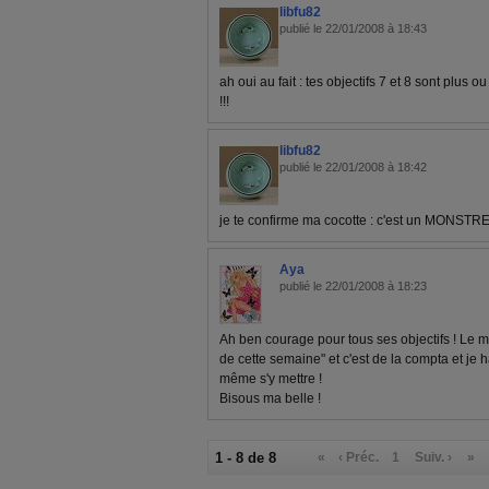
libfu82
publié le 22/01/2008 à 18:43
ah oui au fait : tes objectifs 7 et 8 sont plus
!!!
libfu82
publié le 22/01/2008 à 18:42
je te confirme ma cocotte : c'est un MONSTRE !
Aya
publié le 22/01/2008 à 18:23
Ah ben courage pour tous ses objectifs ! Le mi
de cette semaine" et c'est de la compta et je 
même s'y mettre !
Bisous ma belle !
1 - 8 de 8
«
‹ Préc.
1
Suiv. ›
»