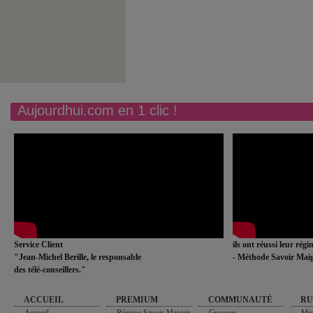
Aujourdhui.com en 1 clic !
Service Client
ils ont réussi leur rég
"Jean-Michel Berille, le responsable
- Méthode Savoir Maig
des télé-conseillers."
ACCUEIL
PREMIUM
COMMUNAUTÉ
RU
Accueil
Régime Savoir Maigrir
Groupes
Min