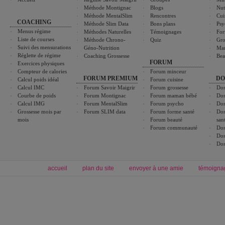
Méthode Montignac
Blogs
Nut
Méthode MentalSlim
Rencontres
Cui
COACHING
Méthode Slim Data
Bons plans
Psy
Menus régime
Méthodes Naturelles
Témoignages
For
Liste de courses
Méthode Chrono-
Quiz
Gro
Suivi des mensurations
Géno-Nutrition
Ma
Réglette de régime
Coaching Grossesse
Bea
FORUM
Exercices physiques
Compteur de calories
Forum minceur
FORUM PREMIUM
DO
Calcul poids idéal
Forum cuisine
Calcul IMC
Forum Savoir Maigrir
Forum grossesse
Dos
Courbe de poids
Forum Montignac
Forum maman bébé
Dos
Calcul IMG
Forum MentalSlim
Forum psycho
Dos
Grossesse mois par
Forum SLIM data
Forum forme santé
Dos
mois
Forum beauté
san
Forum communauté
Dos
Dos
Dos
accueil
plan du site
envoyer à une amie
témoigna
Forum minceur
Forum cuisine
Commencer un régime
boissons, vins et cocktails
Alimentation équilibrée et nutrition
astuces et bons plans