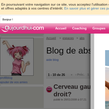
En poursuivant votre navigation sur ce site, vous acceptez l'utilisati
et offres adaptés à vos centres d'intérêt.
En savoir plus et gérer ces 
Bonjour !
Accueil
Coaching
Groupes
Accueil
>
espaces
>
abs
Blog de abs
aide blog
1 - 10 de 26
«
‹ Préc.
1
2
3
Suiv.
profil
blog
ajouter de vos amies
Cerveau gauche o
droit?
publié le 28/01/2008 à 07:21