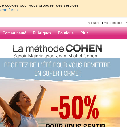
on de cookies pour vous proposer des services
paramètres.
M'inscrire
|
Me connecter
|
?
Communauté
Rubriques
Boutique
Plus...
 ›
»
u cerveau
ARCHIVES