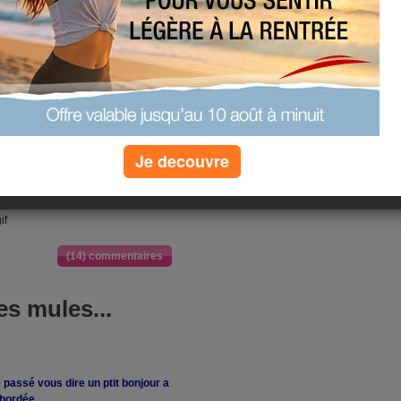
 LEMAY , J'espere kil
t exercice m'a bien plu!
ourne le mannequin?
ait vous pouvez controler
est bluffant!!!
faut le demander a Adrien,
 com sur son site pour lui
Je decouvre
!
(14) commentaires
s mules...
e passé vous dire un ptit bonjour a
bordée...