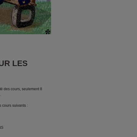
UR LES
ulté des cours, seulement 8
.
 cours suivants :
NS