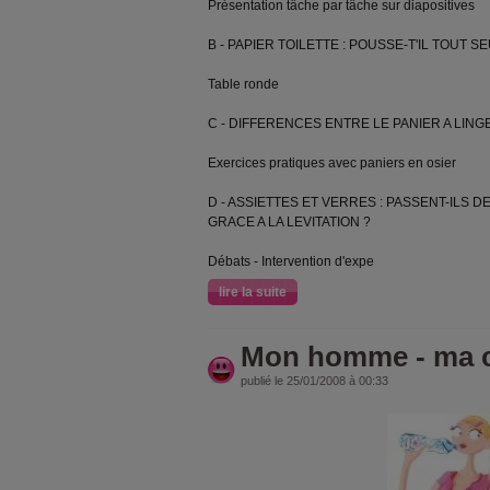
Présentation tâche par tâche sur diapositives
B - PAPIER TOILETTE : POUSSE-T'IL TOUT 
Table ronde
C - DIFFERENCES ENTRE LE PANIER A LINGE
Exercices pratiques avec paniers en osier
D - ASSIETTES ET VERRES : PASSENT-ILS D
GRACE A LA LEVITATION ?
Débats - Intervention d'expe
lire la suite
Mon homme - ma c
publié le 25/01/2008 à 00:33