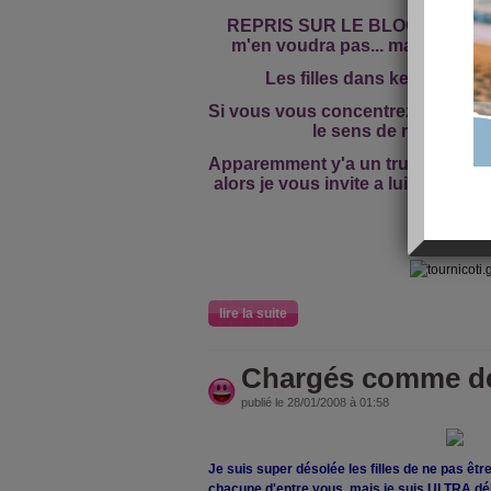
REPRIS SUR LE BLOG D'ADRIEN
m'en voudra pas... mais son pti
Les filles dans kel sens t
Si vous vous concentrez bien en f
le sens de rotation, c'
Apparemment y'a un truc, mais il 
alors je vous invite a lui posté un
demander
Bisesss
lire la suite
Chargés comme de
publié le 28/01/2008 à 01:58
Je suis super désolée les filles de ne pas êtr
chacune d'entre vous, mais je suis ULTRA dé