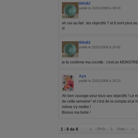
libfu82
publié le 22/01/2008 à 18:43
ah oui au fait : tes objectifs 7 et 8 sont plus
!!!
libfu82
publié le 22/01/2008 à 18:42
je te confirme ma cocotte : c'est un MONSTRE !
Aya
publié le 22/01/2008 à 18:23
Ah ben courage pour tous ses objectifs ! Le mi
de cette semaine" et c'est de la compta et je 
même s'y mettre !
Bisous ma belle !
1 - 8 de 8
«
‹ Préc.
1
Suiv. ›
»