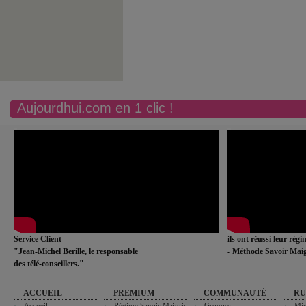
Aujourdhui.com en 1 clic !
Service Client
ils ont réussi leur rég
"Jean-Michel Berille, le responsable
- Méthode Savoir Maig
des télé-conseillers."
ACCUEIL
PREMIUM
COMMUNAUTÉ
RU
Accueil
Régime Savoir Maigrir
Groupes
Min