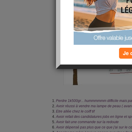
Je 
Perdre 1k500gr... hummmmmm difficile mais pa
Avoir réussi à vendre ma lampe de peau ( avan
Etre allée chez le coiff tif
Avoir refait des candidatures jobs en ligne et 
Avoir fait une commande sur la redoute
Avoir dépensé pas plus que ce que j'ai sur le 