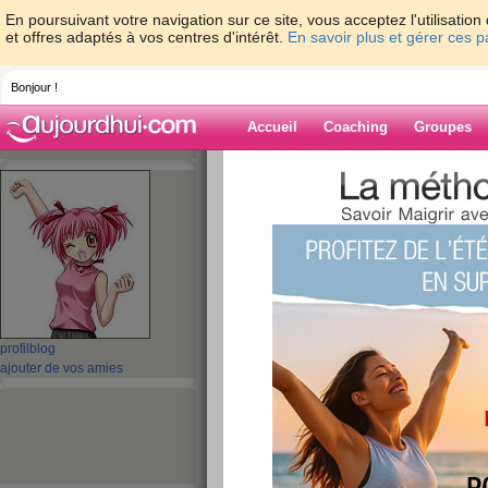
En poursuivant votre navigation sur ce site, vous acceptez l'utilisati
et offres adaptés à vos centres d'intérêt.
En savoir plus et gérer ces 
Bonjour !
Accueil
Coaching
Groupes
Accueil
>
espaces
>
abs
> 10 jours - 10 im
Blog de abs
aide blog
10 jours - 10 impéra
publié le 22/01/2008 à 18:06
profil
blog
ajouter de vos amies