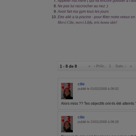
Appeler ma mère ( qui va encore gueuler a l'au
Ne pas lui raccrocher au nez :)
Avoir fait ma gym tous les jours
Etre allé a la piscine - pour fêter notre retour e
Merci Cilie, merci Libfu, très bonne idée!
1 - 8 de 8
«
‹ Préc.
1
Suiv. ›
»
cilie
publié le 01/02/2008 à 08:02
Alors miss ?? Tes objectifs ont-ils été atteint
cilie
publié le 23/01/2008 à 08:28