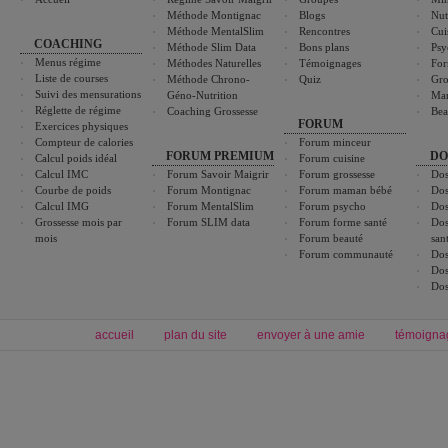
Méthode Montignac
Blogs
Nut
Méthode MentalSlim
Rencontres
Cui
COACHING
Méthode Slim Data
Bons plans
Psy
Menus régime
Méthodes Naturelles
Témoignages
For
Liste de courses
Méthode Chrono-
Quiz
Gro
Suivi des mensurations
Géno-Nutrition
Ma
Réglette de régime
Coaching Grossesse
Bea
FORUM
Exercices physiques
Compteur de calories
Forum minceur
FORUM PREMIUM
DO
Calcul poids idéal
Forum cuisine
Calcul IMC
Forum Savoir Maigrir
Forum grossesse
Dos
Courbe de poids
Forum Montignac
Forum maman bébé
Dos
Calcul IMG
Forum MentalSlim
Forum psycho
Dos
Grossesse mois par
Forum SLIM data
Forum forme santé
Dos
mois
Forum beauté
san
Forum communauté
Dos
Dos
Dos
accueil
plan du site
envoyer à une amie
témoigna
Forum minceur
Forum cuisine
Commencer un régime
boissons, vins et cocktails
Alimentation équilibrée et nutrition
astuces et bons plans