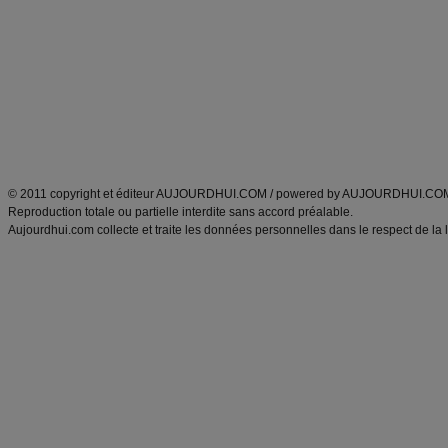
Minceur
Recette cuisine
exercices physiques
recette facile
produits minceur
Recette poulet
Tags
:
ventre plat
|
maigrir des fesses
|
abdominaux
|
régime américain
|
régime mayo
|
Découvrez aussi
:
exercices abdominaux
|
recette wok
|
ANXA Partenaires
:
Recette
de cuisine |
Recette cuisine
|
© 2011 copyright et éditeur AUJOURDHUI.COM / powered by AUJOURDHUI.CO
Reproduction totale ou partielle interdite sans accord préalable.
Aujourdhui.com collecte et traite les données personnelles dans le respect de la 