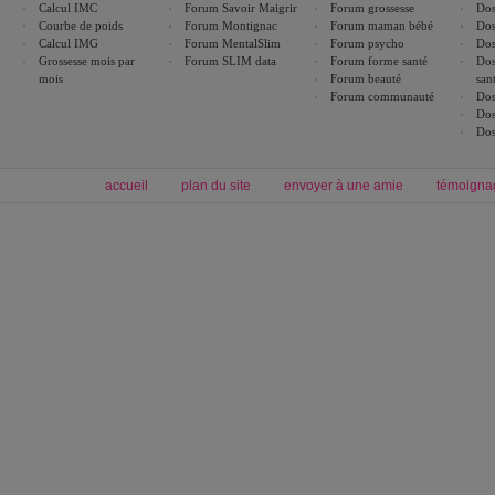
Calcul IMC
Forum Savoir Maigrir
Forum grossesse
Dos
Courbe de poids
Forum Montignac
Forum maman bébé
Dos
Calcul IMG
Forum MentalSlim
Forum psycho
Dos
Grossesse mois par
Forum SLIM data
Forum forme santé
Dos
mois
Forum beauté
san
Forum communauté
Dos
Dos
Dos
accueil
plan du site
envoyer à une amie
témoigna
Forum minceur
Forum cuisine
Commencer un régime
boissons, vins et cocktails
Alimentation équilibrée et nutrition
astuces et bons plans
Minceur
Recette cuisine
exercices physiques
recette facile
produits minceur
Recette poulet
Tags
:
ventre plat
|
maigrir des fesses
|
abdominaux
|
régime américain
|
régime mayo
|
Découvrez aussi
:
exercices abdominaux
|
recette wok
|
ANXA Partenaires
:
Recette
de cuisine |
Recette cuisine
|