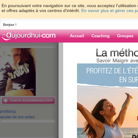
En poursuivant votre navigation sur ce site, vous acceptez l'utilisati
et offres adaptés à vos centres d'intérêt.
En savoir plus et gérer ces 
Bonjour !
Accueil
Coaching
Groupes
Accueil
>
espaces
>
ValerieLeSport
> trop 
Provalco@ch...
Blog de Valerie
aide blog
trop fière d'elle ...
Provalco@ch...
publié le 27/11/2009 à 13:07
profil
blog
ajouter de vos amies
Energy'val et Provalco@ch de 
et de la détermination à fond !