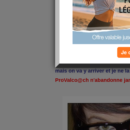
Bravo Debbie tu peux être fière
" SOURIS " Voilà je co@che 
pour lui faire perdre ses 25 k
menus équilibrés par rapport
toujours facile à gérer donc à 
OBLIGATOIRE tous les jours 
motivation sur Aujourdhui.co
tel ...
à fond pour une réussite
challenge démarre bien puisqu
Je 
kgs !!! je suis vraiment trop fièr
On a encore du chemin à parco
mais on va y arriver et je ne la
ProValco@ch n'abandonne jama