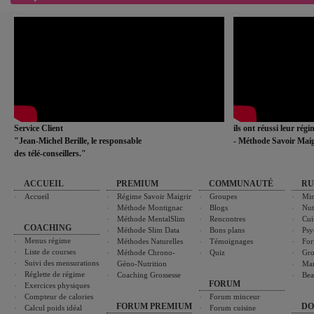
Service Client
ils ont réussi leur rég
"Jean-Michel Berille, le responsable
- Méthode Savoir Maig
des télé-conseillers."
ACCUEIL
PREMIUM
COMMUNAUTÉ
RU
Accueil
Régime Savoir Maigrir
Groupes
Min
Méthode Montignac
Blogs
Nut
Méthode MentalSlim
Rencontres
Cui
COACHING
Méthode Slim Data
Bons plans
Psy
Menus régime
Méthodes Naturelles
Témoignages
For
Liste de courses
Méthode Chrono-
Quiz
Gro
Suivi des mensurations
Géno-Nutrition
Ma
Réglette de régime
Coaching Grossesse
Bea
FORUM
Exercices physiques
Compteur de calories
Forum minceur
FORUM PREMIUM
DO
Calcul poids idéal
Forum cuisine