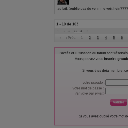
au fait, t'oublie pas de venir me voir, hein??
1 - 10 de 103
«
1 - 10
11 - 11
»
«
‹ Préc.
1
2
3
4
5
6
L’accès et l’utilisation du forum sont réser
Vous pouvez vous
inscrire gratu
Si vous êtes déjà membre, co
votre pseudo :
votre mot de passe :
(envoyé par email)
Si vous avez oublié votre mot 