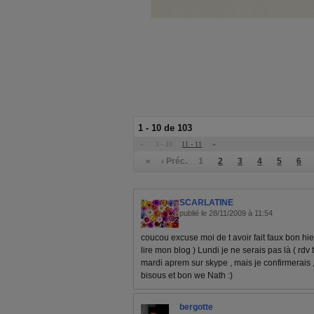
1 - 10 de 103
«
1 - 10
11 - 11
»
«
‹ Préc.
1
2
3
4
5
6
SCARLATINE
publié le 28/11/2009 à 11:54
coucou excuse moi de t avoir fait faux bon hier
lire mon blog ) Lundi je ne serais pas là ( rdv t
mardi aprem sur skype , mais je confirmerais , 
bisous et bon we Nath :)
bergotte