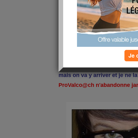
Bravo Debbie tu peux être fière
" SOURIS " Voilà je co@che 
pour lui faire perdre ses 25 k
menus équilibrés par rapport
toujours facile à gérer donc à 
OBLIGATOIRE tous les jours 
motivation sur Aujourdhui.co
tel ...
à fond pour une réussite
challenge démarre bien puisqu
Je 
kgs !!! je suis vraiment trop fièr
On a encore du chemin à parco
mais on va y arriver et je ne la
ProValco@ch n'abandonne jama