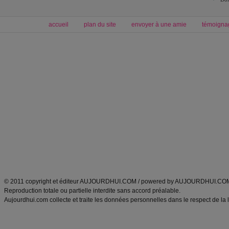
accueil
plan du site
envoyer à une amie
témoigna
Forum minceur
Forum cuisine
Commencer un régime
boissons, vins et cocktails
Alimentation équilibrée et nutrition
astuces et bons plans
Minceur
Recette cuisine
exercices physiques
recette facile
produits minceur
Recette poulet
Tags
:
ventre plat
|
maigrir des fesses
|
abdominaux
|
régime américain
|
régime mayo
|
Découvrez aussi
:
exercices abdominaux
|
recette wok
|
ANXA Partenaires
:
Recette
de cuisine |
Recette cuisine
|
© 2011 copyright et éditeur AUJOURDHUI.COM / powered by AUJOURDHUI.CO
Reproduction totale ou partielle interdite sans accord préalable.
Aujourdhui.com collecte et traite les données personnelles dans le respect de la 