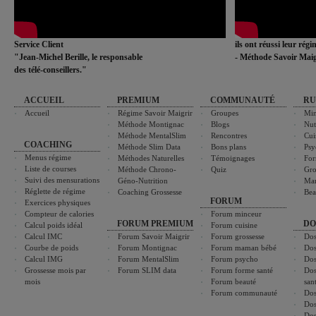
Service Client
ils ont réussi leur rég
"Jean-Michel Berille, le responsable
- Méthode Savoir Maig
des télé-conseillers."
ACCUEIL
PREMIUM
COMMUNAUTÉ
RU
Accueil
Régime Savoir Maigrir
Groupes
Min
Méthode Montignac
Blogs
Nut
Méthode MentalSlim
Rencontres
Cui
COACHING
Méthode Slim Data
Bons plans
Psy
Menus régime
Méthodes Naturelles
Témoignages
For
Liste de courses
Méthode Chrono-
Quiz
Gro
Suivi des mensurations
Géno-Nutrition
Ma
Réglette de régime
Coaching Grossesse
Bea
FORUM
Exercices physiques
Compteur de calories
Forum minceur
FORUM PREMIUM
DO
Calcul poids idéal
Forum cuisine
Calcul IMC
Forum Savoir Maigrir
Forum grossesse
Dos
Courbe de poids
Forum Montignac
Forum maman bébé
Dos
Calcul IMG
Forum MentalSlim
Forum psycho
Dos
Grossesse mois par
Forum SLIM data
Forum forme santé
Dos
mois
Forum beauté
san
Forum communauté
Dos
Dos
Dos