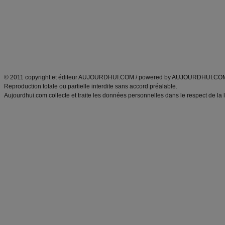
produits minceur
Recette poulet
Tags
:
ventre plat
|
maigrir des fesses
|
abdominaux
|
régime américain
|
régime mayo
|
Découvrez aussi
:
exercices abdominaux
|
recette wok
|
ANXA Partenaires
:
Recette
de cuisine |
Recette cuisine
|
© 2011 copyright et éditeur AUJOURDHUI.COM / powered by AUJOURDHUI.CO
Reproduction totale ou partielle interdite sans accord préalable.
Aujourdhui.com collecte et traite les données personnelles dans le respect de la 