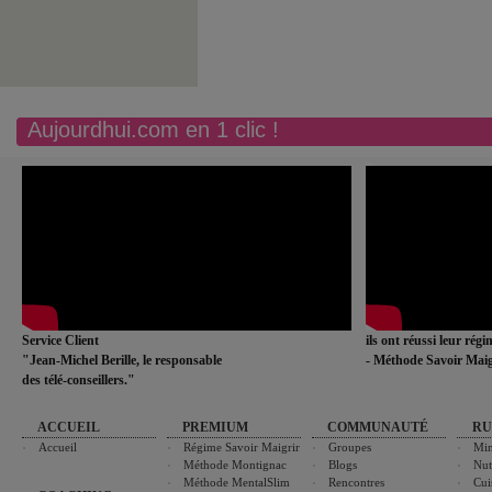
Aujourdhui.com en 1 clic !
Service Client
ils ont réussi leur rég
"Jean-Michel Berille, le responsable
- Méthode Savoir Maig
des télé-conseillers."
ACCUEIL
PREMIUM
COMMUNAUTÉ
RU
Accueil
Régime Savoir Maigrir
Groupes
Min
Méthode Montignac
Blogs
Nut
Méthode MentalSlim
Rencontres
Cui