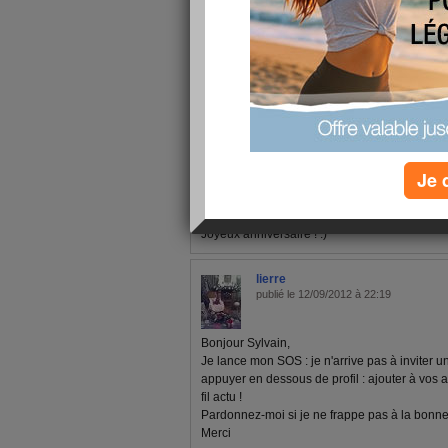
1 - 10 de 10
«
‹ Préc.
1
Suiv. ›
»
delphinemichel
Je 
publié le 21/02/2013 à 14:00
Joyeux anniversaire ! :)
lierre
publié le 12/09/2012 à 22:19
Bonjour Sylvain,
Je lance mon SOS : je n'arrive pas à inviter u
appuyer en dessous de profil : ajouter à vos a
fil actu !
Pardonnez-moi si je ne frappe pas à la bonne
Merci