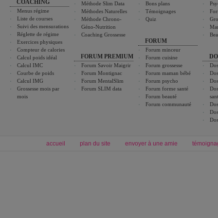
COACHING
Méthode Slim Data
Bons plans
Psy
Menus régime
Méthodes Naturelles
Témoignages
For
Liste de courses
Méthode Chrono-
Quiz
Gro
Suivi des mensurations
Géno-Nutrition
Ma
Réglette de régime
Coaching Grossesse
Bea
FORUM
Exercices physiques
Compteur de calories
Forum minceur
FORUM PREMIUM
DO
Calcul poids idéal
Forum cuisine
Calcul IMC
Forum Savoir Maigrir
Forum grossesse
Dos
Courbe de poids
Forum Montignac
Forum maman bébé
Dos
Calcul IMG
Forum MentalSlim
Forum psycho
Dos
Grossesse mois par
Forum SLIM data
Forum forme santé
Dos
mois
Forum beauté
san
Forum communauté
Dos
Dos
Dos
accueil
plan du site
envoyer à une amie
témoigna
Forum minceur
Forum cuisine
Commencer un régime
boissons, vins et cocktails
Alimentation équilibrée et nutrition
astuces et bons plans
Minceur
Recette cuisine
exercices physiques
recette facile