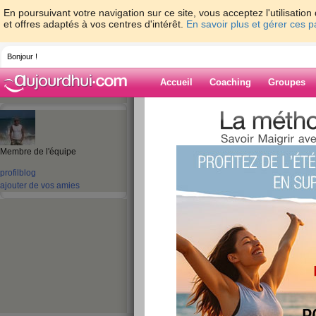
En poursuivant votre navigation sur ce site, vous acceptez l'utilisati
et offres adaptés à vos centres d'intérêt.
En savoir plus et gérer ces 
Bonjour !
Accueil
Coaching
Groupes
Accueil
>
espaces
>
SylvainBermond
> J
Blog de Sylvai
Membre de l'équipe
profil
blog
aide blog
ajouter de vos amies
Je m’appelle Syl
publié le 08/11/2010 à 14:19
Natif de Grenoble et Montpelliérain depuis 10 an
commerciale, suivie d'une expérience de 7 ans 
écoute au sein du Service Client en tant que Cha
de votre appel ? ;-)