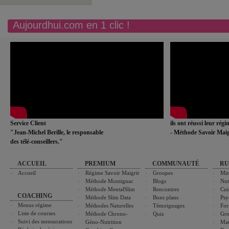
Aujourdhui.com en 1 clic !
Service Client
ils ont réussi leur rég
"Jean-Michel Berille, le responsable
- Méthode Savoir Maig
des télé-conseillers."
ACCUEIL
PREMIUM
COMMUNAUTÉ
RU
Accueil
Régime Savoir Maigrir
Groupes
Min
Méthode Montignac
Blogs
Nut
Méthode MentalSlim
Rencontres
Cui
COACHING
Méthode Slim Data
Bons plans
Psy
Menus régime
Méthodes Naturelles
Témoignages
For
Liste de courses
Méthode Chrono-
Quiz
Gro
Suivi des mensurations
Géno-Nutrition
Ma