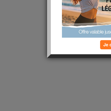
de votre appel ? ;-)
lire la suite
1 - 1 de 1
«
‹ Préc.
1
Suiv. ›
»
Je 