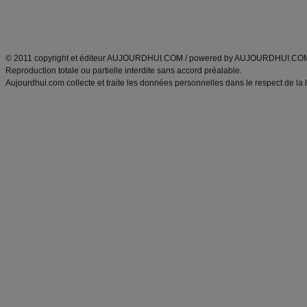
Découvrez aussi
:
exercices abdominaux
|
recette wok
|
ANXA Partenaires
:
Recette
de cuisine |
Recette cuisine
|
© 2011 copyright et éditeur AUJOURDHUI.COM / powered by AUJOURDHUI.CO
Reproduction totale ou partielle interdite sans accord préalable.
Aujourdhui.com collecte et traite les données personnelles dans le respect de la 