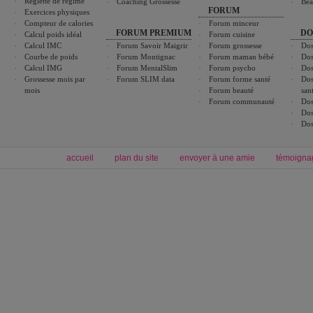
Réglette de régime
Coaching Grossesse
Bea
FORUM
Exercices physiques
Compteur de calories
Forum minceur
FORUM PREMIUM
DO
Calcul poids idéal
Forum cuisine
Calcul IMC
Forum Savoir Maigrir
Forum grossesse
Dos
Courbe de poids
Forum Montignac
Forum maman bébé
Dos
Calcul IMG
Forum MentalSlim
Forum psycho
Dos
Grossesse mois par
Forum SLIM data
Forum forme santé
Dos
mois
Forum beauté
san
Forum communauté
Dos
Dos
Dos
accueil
plan du site
envoyer à une amie
témoigna
Forum minceur
Forum cuisine
Commencer un régime
boissons, vins et cocktails
Alimentation équilibrée et nutrition
astuces et bons plans
Minceur
Recette cuisine
exercices physiques
recette facile
produits minceur
Recette poulet
Tags
:
ventre plat
|
maigrir des fesses
|
abdominaux
|
régime américain
|
régime mayo
|