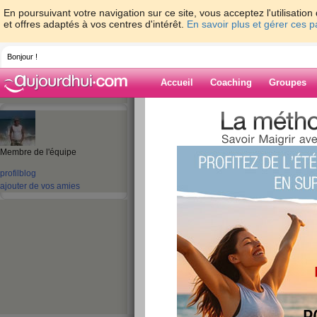
En poursuivant votre navigation sur ce site, vous acceptez l'utilisati
et offres adaptés à vos centres d'intérêt.
En savoir plus et gérer ces 
Bonjour !
Accueil
Coaching
Groupes
Accueil
>
espaces
>
SylvainBermond
Blog de Sylvai
Membre de l'équipe
profil
blog
aide blog
ajouter de vos amies
1 - 1 de 1
«
‹ Préc.
1
Suiv. ›
»
Je m’appelle Syl
publié le 08/11/2010 à 14:19
Natif de Grenoble et Montpelliérain depuis 10 an
commerciale, suivie d'une expérience de 7 ans 
écoute au sein du Service Client en tant que Cha