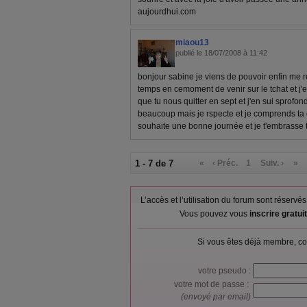
aujourdhui.com
miaou13
publié le 18/07/2008 à 11:42
bonjour sabine je viens de pouvoir enfin me r
temps en cemoment de venir sur le tchat et j'e
que tu nous quitter en sept et j'en sui sprofo
beaucoup mais je rspecte et je comprends ta d
souhaite une bonne journée et je t'embrasse tr
1 - 7 de 7
«
‹ Préc.
1
Suiv. ›
»
L’accès et l’utilisation du forum sont réser
Vous pouvez vous
inscrire gratu
Si vous êtes déjà membre, co
votre pseudo :
votre mot de passe :
(envoyé par email)