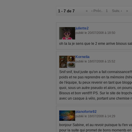
1 - 7 de 7
«
‹ Préc.
1
Suiv. ›
»
juliette2
publié le 20/07/2008 à 18:50
oh la la je sens que le 2 eme arrive bisous s
Kornelia
publié le 18/07/2008 à 15:52
Snif snif, tout juste qu'on a fait connaissance!!
poids et ne pas reprendre en ta mémoire (hihih
de l'équipe, tu peux revenir en tant que blo
quoi, sous un autre pseudo et alors, on pourr
Bisous et bon vent!!!! PS. Sur le site de tropc
avec un casque à vélo, portant une chemise r
pianoforte92
publié le 18/07/2008 à 14:29
bonjour Sabine, et au revoir puisque tu t'en va
pour la suite qui promet de bons moments en 