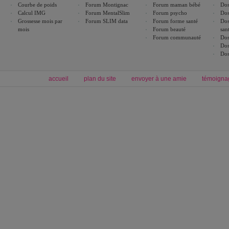
Courbe de poids
Forum Montignac
Forum maman bébé
Dos
Calcul IMG
Forum MentalSlim
Forum psycho
Dos
Grossesse mois par
Forum SLIM data
Forum forme santé
Dos
mois
Forum beauté
san
Forum communauté
Dos
Dos
Dos
accueil
plan du site
envoyer à une amie
témoigna
Forum minceur
Forum cuisine
Commencer un régime
boissons, vins et cocktails
Alimentation équilibrée et nutrition
astuces et bons plans
Minceur
Recette cuisine
exercices physiques
recette facile
produits minceur
Recette poulet
Tags
:
ventre plat
|
maigrir des fesses
|
abdominaux
|
régime américain
|
régime mayo
|
Découvrez aussi
:
exercices abdominaux
|
recette wok
|
ANXA Partenaires
:
Recette
de cuisine |
Recette cuisine
|