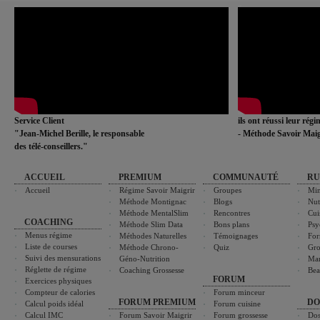
Service Client
ils ont réussi leur rég
"Jean-Michel Berille, le responsable
- Méthode Savoir Maig
des télé-conseillers."
ACCUEIL
PREMIUM
COMMUNAUTÉ
RU
Accueil
Régime Savoir Maigrir
Groupes
Min
Méthode Montignac
Blogs
Nut
Méthode MentalSlim
Rencontres
Cui
COACHING
Méthode Slim Data
Bons plans
Psy
Menus régime
Méthodes Naturelles
Témoignages
For
Liste de courses
Méthode Chrono-
Quiz
Gro
Suivi des mensurations
Géno-Nutrition
Ma
Réglette de régime
Coaching Grossesse
Bea
FORUM
Exercices physiques
Compteur de calories
Forum minceur
FORUM PREMIUM
DO
Calcul poids idéal
Forum cuisine
Calcul IMC
Forum Savoir Maigrir
Forum grossesse
Dos