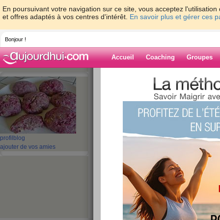
En poursuivant votre navigation sur ce site, vous acceptez l'utilisati
et offres adaptés à vos centres d'intérêt.
En savoir plus et gérer ces 
Bonjour !
Accueil
Coaching
Groupes
Accueil
>
espaces
>
SabineDiet
> Pfffff M
Blog de SabineD
aide blog
Pfffff MOI AUSSI !!
profil
blog
ajouter de vos amies
publié le 18/07/2008 à 11:35