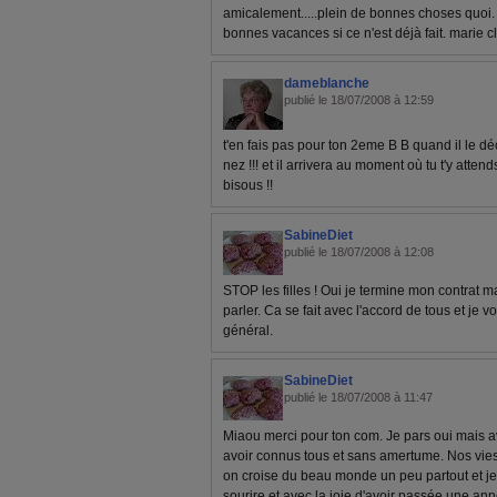
amicalement.....plein de bonnes choses quoi.
bonnes vacances si ce n'est déjà fait. marie 
dameblanche
publié le 18/07/2008 à 12:59
t'en fais pas pour ton 2eme B B quand il le déc
nez !!! et il arrivera au moment où tu t'y attend
bisous !!
SabineDiet
publié le 18/07/2008 à 12:08
STOP les filles ! Oui je termine mon contrat 
parler. Ca se fait avec l'accord de tous et je
général.
SabineDiet
publié le 18/07/2008 à 11:47
Miaou merci pour ton com. Je pars oui mais av
avoir connus tous et sans amertume. Nos vies
on croise du beau monde un peu partout et je 
sourire et avec la joie d'avoir passée une 