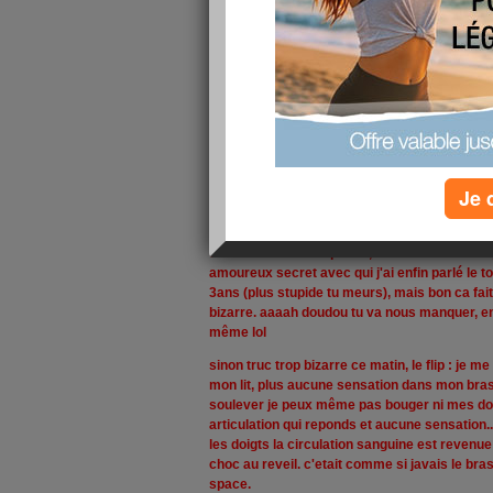
Je 
Partiels terminés, finis et nini !!!!!
et si tout s'est bien passé, adieu la fac !!! bo
amoureux secret avec qui j'ai enfin parlé le t
3ans (plus stupide tu meurs), mais bon ca fait
bizarre. aaaah doudou tu va nous manquer, en 
même lol
sinon truc trop bizarre ce matin, le flip : je m
mon lit, plus aucune sensation dans mon bras,
soulever je peux même pas bouger ni mes doi
articulation qui reponds et aucune sensation..
les doigts la circulation sanguine est reven
choc au reveil. c'etait comme si javais le bras
space.