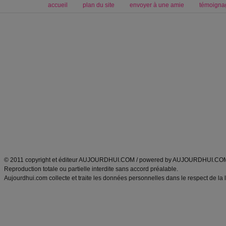
accueil
plan du site
envoyer à une amie
témoigna
Forum minceur
Forum cuisine
Commencer un régime
boissons, vins et cocktails
Alimentation équilibrée et nutrition
astuces et bons plans
Minceur
Recette cuisine
exercices physiques
recette facile
produits minceur
Recette poulet
Tags
:
ventre plat
|
maigrir des fesses
|
abdominaux
|
régime américain
|
régime mayo
|
Découvrez aussi
:
exercices abdominaux
|
recette wok
|
ANXA Partenaires
:
Recette
de cuisine |
Recette cuisine
|
© 2011 copyright et éditeur AUJOURDHUI.COM / powered by AUJOURDHUI.CO
Reproduction totale ou partielle interdite sans accord préalable.
Aujourdhui.com collecte et traite les données personnelles dans le respect de la 