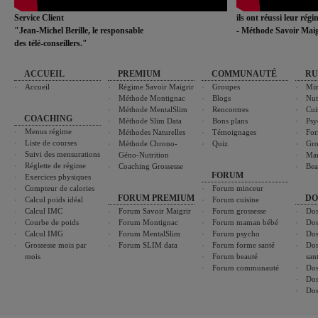
Service Client
ils ont réussi leur rég
"Jean-Michel Berille, le responsable
- Méthode Savoir Maig
des télé-conseillers."
ACCUEIL
PREMIUM
COMMUNAUTÉ
RU
Accueil
Régime Savoir Maigrir
Groupes
Min
Méthode Montignac
Blogs
Nut
Méthode MentalSlim
Rencontres
Cui
COACHING
Méthode Slim Data
Bons plans
Psy
Menus régime
Méthodes Naturelles
Témoignages
For
Liste de courses
Méthode Chrono-
Quiz
Gro
Suivi des mensurations
Géno-Nutrition
Ma
Réglette de régime
Coaching Grossesse
Bea
FORUM
Exercices physiques
Compteur de calories
Forum minceur
FORUM PREMIUM
DO
Calcul poids idéal
Forum cuisine
Calcul IMC
Forum Savoir Maigrir
Forum grossesse
Dos
Courbe de poids
Forum Montignac
Forum maman bébé
Dos
Calcul IMG
Forum MentalSlim
Forum psycho
Dos
Grossesse mois par
Forum SLIM data
Forum forme santé
Dos
mois
Forum beauté
san
Forum communauté
Dos
Dos
Dos