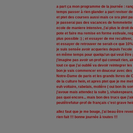
a part ça mon programme de la journée : rang
temps passer à rien glander a part reviser de 
et ptet des courses aussi mais ce sra ptet pas
je passerai pas des vacances de femmelette ce
ecole de maniere intensive, j'ai plus le droit
pote et faire ma remise en forme estivale, reg
plus possible :) ; et essayer de me recultiver
et essayer de retrouver ne serait-ce que 10
je suis sensée avoir acqueries depuis l'ecole 
en même temps pour quelqu'un qui veut être pr
j'imagine pas avoir un prof qui connait rien, al
tout ce que j'ai oublié va devoir reintegrer l
bon je vais commencer en douceur avec des
Notre-Dame de paris et les grands livres de
de la culture hein, et apres ptet que je me me
euh voltaire, rabelais, molière ( oui bon ils s
j'avoue mais attendez la suite ), shakespeare,
pas quoi encore... mais bon des trucs que j'a
peutêtrefutur-prof de français c'est grave hei
allez faut que je me bouge, j'ai beau être reve
rien fait !!! bonne journée à toutes !!!