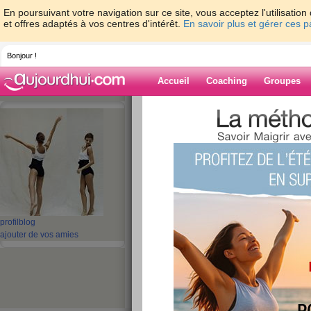
En poursuivant votre navigation sur ce site, vous acceptez l'utilisati
et offres adaptés à vos centres d'intérêt.
En savoir plus et gérer ces 
Bonjour !
Accueil
Coaching
Groupes
Accueil
>
espaces
>
Muffin
> Enfiiiiiiin !!!!
Blog de Muffin
aide blog
Enfiiiiiiin !!!!
publié le 18/06/2008 à 10:41
profil
blog
ajouter de vos amies