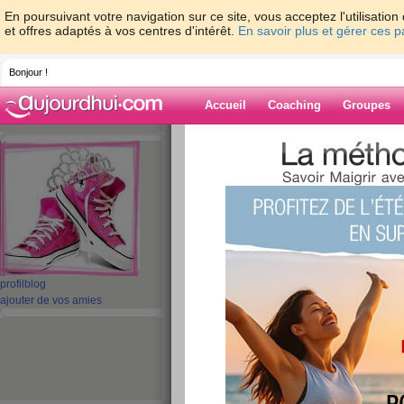
En poursuivant votre navigation sur ce site, vous acceptez l'utilisati
et offres adaptés à vos centres d'intérêt.
En savoir plus et gérer ces 
Bonjour !
Accueil
Coaching
Groupes
Accueil
>
espaces
>
GOURMANDE44
> 
Blog de GOU
aide blog
MARDI 16 MARS
publié le 16/03/2010 à 08:27
profil
blog
ajouter de vos amies
Eh bien pour aujourd'hui, on va faire au plus pr
même journée.
Boulot + linge + cuisine + courses + sport des en
anniversaires + sinistre Xynthia et ses papiers +