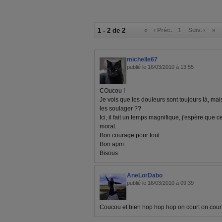
1 - 2 de 2
«
‹ Préc.
1
Suiv. ›
»
michelle67
publié le 16/03/2010 à 13:55
COucou !
Je vois que les douleurs sont toujours là, ma
les soulager ??
Ici, il fait un temps magnifique, j'espère que c
moral.
Bon courage pour tout.
Bon apm.
Bisous
AneLorDabo
publié le 16/03/2010 à 09:39
Coucou et bien hop hop hop on court on court