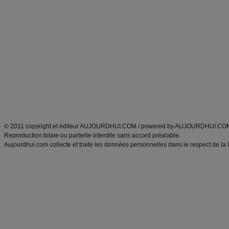
Alimentation équilibrée et nutrition
astuces et bons plans
Minceur
Recette cuisine
exercices physiques
recette facile
produits minceur
Recette poulet
Tags
:
ventre plat
|
maigrir des fesses
|
abdominaux
|
régime américain
|
régime mayo
|
Découvrez aussi
:
exercices abdominaux
|
recette wok
|
ANXA Partenaires
:
Recette
de cuisine |
Recette cuisine
|
© 2011 copyright et éditeur AUJOURDHUI.COM / powered by AUJOURDHUI.CO
Reproduction totale ou partielle interdite sans accord préalable.
Aujourdhui.com collecte et traite les données personnelles dans le respect de la 