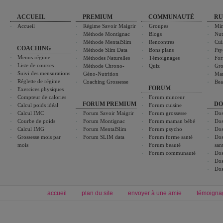
ACCUEIL
PREMIUM
COMMUNAUTÉ
RU
Accueil
Régime Savoir Maigrir
Groupes
Min
Méthode Montignac
Blogs
Nut
Méthode MentalSlim
Rencontres
Cui
COACHING
Méthode Slim Data
Bons plans
Psy
Menus régime
Méthodes Naturelles
Témoignages
For
Liste de courses
Méthode Chrono-
Quiz
Gro
Suivi des mensurations
Géno-Nutrition
Ma
Réglette de régime
Coaching Grossesse
Bea
FORUM
Exercices physiques
Compteur de calories
Forum minceur
FORUM PREMIUM
DO
Calcul poids idéal
Forum cuisine
Calcul IMC
Forum Savoir Maigrir
Forum grossesse
Dos
Courbe de poids
Forum Montignac
Forum maman bébé
Dos
Calcul IMG
Forum MentalSlim
Forum psycho
Dos
Grossesse mois par
Forum SLIM data
Forum forme santé
Dos
mois
Forum beauté
san
Forum communauté
Dos
Dos
Dos
accueil
plan du site
envoyer à une amie
témoigna
Forum minceur
Forum cuisine
Commencer un régime
boissons, vins et cocktails