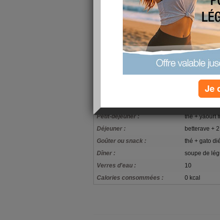
et si y'a rien qui se rajoute, ce sera bien !
Trop mal aux mains, coudes et épaules, ça aide p
Je viendrai prendre du bon temps chez vous tout à
Heureusement le soleil est là , les oiseaux chant
Huuuuuuummmmmmmmmmmmmmmmmmmm
Bises à toutes !
Je 
mon alimentation
Petit-déjeuner :
thé + yaourt 
Déjeuner :
betterave + 2
Goûter ou snack :
thé + gato d
Dîner :
soupe de lég
Verres d'eau :
10
Calories consommées :
0 kcal