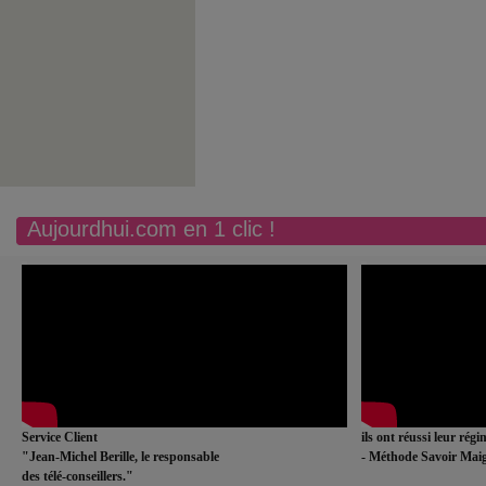
Aujourdhui.com en 1 clic !
Service Client
ils ont réussi leur rég
"Jean-Michel Berille, le responsable
- Méthode Savoir Maig
des télé-conseillers."