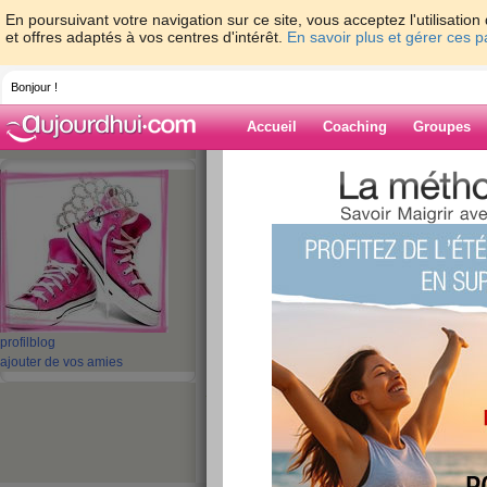
En poursuivant votre navigation sur ce site, vous acceptez l'utilisati
et offres adaptés à vos centres d'intérêt.
En savoir plus et gérer ces 
Bonjour !
Accueil
Coaching
Groupes
Accueil
>
espaces
>
GOURMANDE44
> 
Blog de GOU
aide blog
MERCREDI 10 FE
publié le 10/02/2010 à 09:42
profil
blog
ajouter de vos amies
Allez ! on est au milieu de la semaine.... vivemen
mal dormi, la gorge pas mieux mais pas pire, l
d'un poil, il fait un froid polaire mais ensoleil
encore un peu patraque mais y'a pas de place pou
bosse ! douleurs qui reviennent dans les épaule