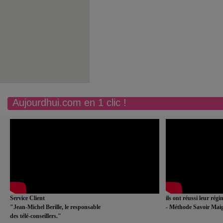
Aujourdhui.com en 1 clic !
Service Client
ils ont réussi leur rég
"Jean-Michel Berille, le responsable
- Méthode Savoir Maig
des télé-conseillers."