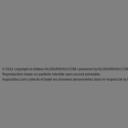
Alimentation équilibrée et nutrition
astuces et bons plans
Minceur
Recette cuisine
exercices physiques
recette facile
produits minceur
Recette poulet
Tags
:
ventre plat
|
maigrir des fesses
|
abdominaux
|
régime américain
|
régime mayo
|
Découvrez aussi
:
exercices abdominaux
|
recette wok
|
ANXA Partenaires
:
Recette
de cuisine |
Recette cuisine
|
© 2011 copyright et éditeur AUJOURDHUI.COM / powered by AUJOURDHUI.CO
Reproduction totale ou partielle interdite sans accord préalable.
Aujourdhui.com collecte et traite les données personnelles dans le respect de la 