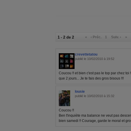
1 - 2 de 2
«
‹ Préc.
1
Suiv. ›
»
crevettetatou
publié le 10/02/2010 à 19:52
Coucou !! et bien c'est pas le top par chez toi
que 2 jours... Je te fais des gros bisous !!!
lousie
publié le 10/02/2010 à 15:32
Coucou !!
Ben t'inquiète ma balance ne veut pas descendr
bien samedi !! Courage, garde le moral et gros