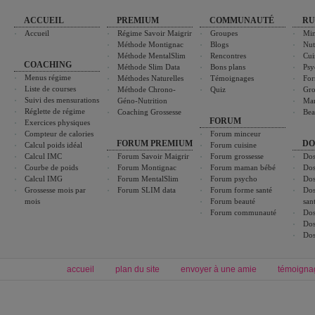
ACCUEIL
PREMIUM
COMMUNAUTÉ
RU
Accueil
Régime Savoir Maigrir
Groupes
Min
Méthode Montignac
Blogs
Nut
Méthode MentalSlim
Rencontres
Cui
COACHING
Méthode Slim Data
Bons plans
Psy
Menus régime
Méthodes Naturelles
Témoignages
For
Liste de courses
Méthode Chrono-
Quiz
Gro
Suivi des mensurations
Géno-Nutrition
Ma
Réglette de régime
Coaching Grossesse
Bea
FORUM
Exercices physiques
Compteur de calories
Forum minceur
FORUM PREMIUM
DO
Calcul poids idéal
Forum cuisine
Calcul IMC
Forum Savoir Maigrir
Forum grossesse
Dos
Courbe de poids
Forum Montignac
Forum maman bébé
Dos
Calcul IMG
Forum MentalSlim
Forum psycho
Dos
Grossesse mois par
Forum SLIM data
Forum forme santé
Dos
mois
Forum beauté
san
Forum communauté
Dos
Dos
Dos
accueil
plan du site
envoyer à une amie
témoigna
Forum minceur
Forum cuisine
Commencer un régime
boissons, vins et cocktails