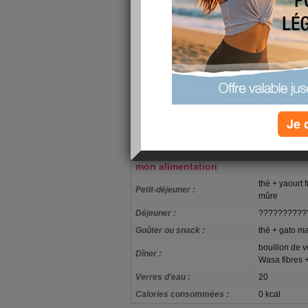
d'aller chez le kiné et super douleur aussi dan
mollet lundi en efnilant mes bottes et depuis ça
remonte....alors à fond sur les crèmes antidouleu
c'est pas la fête non plus !
le moral est bon, c'est l'essentiel..... petite vit
soir........vivement que je retrouve mon lit !!
ALLEZ LES BODYDREAMS !!!!!!!
Je 
TOUT EST ENCORE POSSIBLE !!!!!!!
mon alimentation
thé + yaourt 
Petit-déjeuner :
mûre
Déjeuner :
??????????
Goûter ou snack :
thé + gato m
bouillon de v
Dîner :
Wasa fibres
Verres d'eau :
20
Calories consommées :
0 kcal