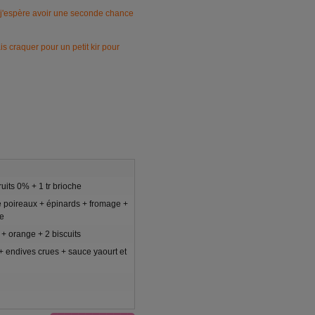
.. j'espère avoir une seconde chance
vais craquer pour un petit kir pour
ruits 0% + 1 tr brioche
e poireaux + épinards + fromage +
e
+ orange + 2 biscuits
 + endives crues + sauce yaourt et