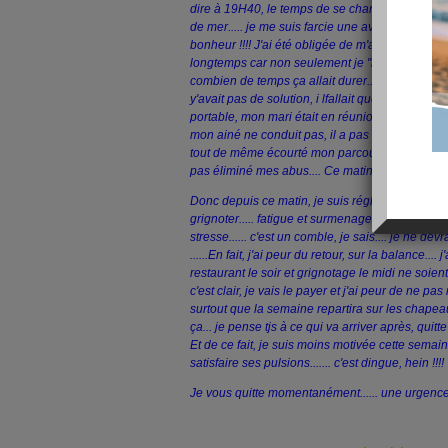
dire à 19H40, le temps de se changer...... j'étai
de mer..... je me suis farcie une averse d'enfer : 
bonheur !!!! J'ai été obligée de m'abriter sous
longtemps car non seulement je "refroidissais",
combien de temps ça allait durer.... et si ça alla
y'avait pas de solution, i lfallait que je rentre
portable, mon mari était en réunion de Conseil d
mon ainé ne conduit pas, il a pas l'âge... personn
tout de même écourté mon parcours et je suis ren
pas éliminé mes abus.... Ce matin, la balance fais
Donc depuis ce matin, je suis réglo..... mais j'avo
grignoter..... fatigue et surmenage...... et je cro
stresse...... c'est un comble, je sais.... je ne d
......En fait, j'ai peur du retour, sur la balance....
restaurant le soir et grignotage le midi ne soient 
c'est clair, je vais le payer et j'ai peur de ne pa
surtout que la semaine repartira sur les chapea
ça... je pense tjs à ce qui va arriver après, quit
Et de ce fait, je suis moins motivée cette semain
satisfaire ses pulsions....... c'est dingue, hein !!!!
Je vous quitte momentanément...... une urgence..