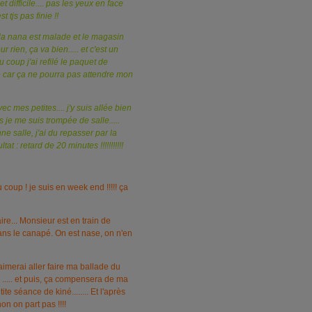
 et difficile.... pas les yeux en face
st tjs pas finie !!
. la nana est malade et le magasin
r rien, ça va bien..... et c'est un
u coup j'ai refilé le paquet de
e car ça ne pourra pas attendre mon
ec mes petites.... j'y suis allée bien
 je me suis trompée de salle.....
e salle, j'ai du repasser par la
tat : retard de 20 minutes !!!!!!!!!!!
 Du coup ! je suis en week end !!!!! ça
ire... Monsieur est en train de
ans le canapé. On est nase, on n'en
aimerai aller faire ma ballade du
..... et puis, ça compensera de ma
te séance de kiné........ Et l'après
non on part pas !!!!