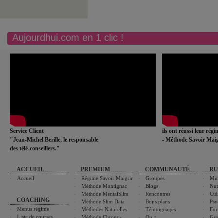
Aujourdhui.com en 1 clic !
Service Client
ils ont réussi leur rég
"Jean-Michel Berille, le responsable
- Méthode Savoir Maig
des télé-conseillers."
ACCUEIL
PREMIUM
COMMUNAUTÉ
RU
Accueil
Régime Savoir Maigrir
Groupes
Min
Méthode Montignac
Blogs
Nut
Méthode MentalSlim
Rencontres
Cui
COACHING
Méthode Slim Data
Bons plans
Psy
Menus régime
Méthodes Naturelles
Témoignages
For
Liste de courses
Méthode Chrono-
Quiz
Gro