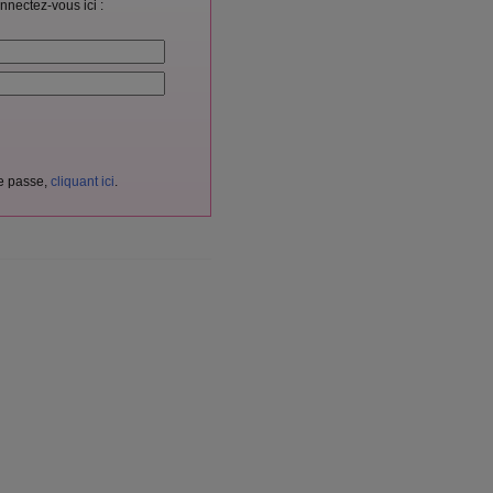
nnectez-vous ici :
de passe,
cliquant ici
.