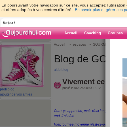
En poursuivant votre navigation sur ce site, vous acceptez l'utilisati
et offres adaptés à vos centres d'intérêt.
En savoir plus et gérer ces 
Bonjour !
Accueil
Coaching
Groupes
Accueil
>
espaces
>
GOURMANDE44
> Vi
Blog de GOU
aide blog
Vivement ce soir !!
publié le 06/02/2009 à 16:12
profil
blog
ajouter de vos amies
Ouh ! ça approche, mais c'est long !!!! Encore 
end. J'ai hâte ...........
Hier, journée moyenne n'est-ce-pas !!!!!!! je suis 