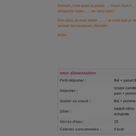
Demain, c'est aussi la pesée...... Hum! Hum !! .
dimanche matin....... on verra bien !
Bon allez, je vous laisse........... je crois que je 
arroser les vacances, désolée.
bisou
mon alimentation
Petit-déjeuner :
thé + yaourt f
soupe carott
Déjeuner :
pain + pomm
Goûter ou snack :
thé + pomme 
badoit citron
Dîner :
échalotte
Verres d'eau :
25
Calories consommées :
0 kcal