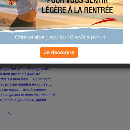
s bien partie, mais arrivée en bord
pluie, vent fort et grêle !! Que du
 un porche de garage, mais pas pour
 mais en plus, je ne savais pas
it se calmer.. de toutes façons,
 par mes propres moyens! Pas de
'Administration pour le football,
e pour venir me chercher...... j'ai
trée au plus court......Je n'ai donc
ait la tronche.... et moi aussi.
Je decouvre
ue que c'est dur !!!! J'ai envie de
is que la semaine à l'hotel me
evrais pas me plaindre de ça, mais
 j'ai peur que ces 5 jours de
fatals à mon élan..... En rentrant,
s réusir à me remettre en course.....
ux de roues..... je suis comme
te à me gâcher le moment présent !!!!
e, car foutu pour foutu, autant
......à+