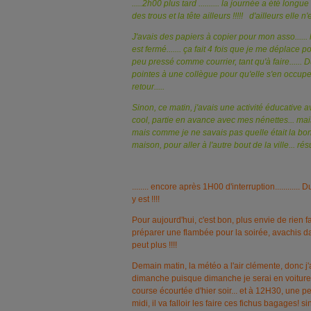
.....2h00 plus tard .......... la journée a été longue
des trous et la tête ailleurs !!!!! d'ailleurs elle n'e
J'avais des papiers à copier pour mon asso.....
est fermé....... ça fait 4 fois que je me déplace pou
peu pressé comme courrier, tant qu'à faire...... D
pointes à une collègue pour qu'elle s'en occup
retour.....
Sinon, ce matin, j'avais une activité éducative av
cool, partie en avance avec mes nénettes... mais
mais comme je ne savais pas quelle était la bonn
maison, pour aller à l'autre bout de la ville... résul
........ encore après 1H00 d'interruption............
y est !!!!
Pour aujourd'hui, c'est bon, plus envie de rien fa
préparer une flambée pour la soirée, avachis d
peut plus !!!!
Demain matin, la météo a l'air clémente, donc j'
dimanche puisque dimanche je serai en voiture 
course écourtée d'hier soir... et à 12H30, une peti
midi, il va falloir les faire ces fichus bagages! si