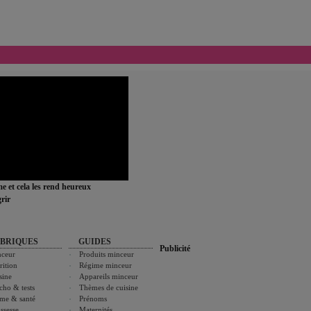
ime et cela les rend heureux
rir
BRIQUES
GUIDES
Publicité
ceur
Produits minceur
rition
Régime minceur
sine
Appareils minceur
cho & tests
Thèmes de cuisine
me & santé
Prénoms
ssesse
Maternités