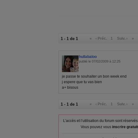
1 - 1 de 1
«
‹ Préc.
1
Suiv. ›
»
hullabaloo
publié le 07/02/2009 à 12:25
je passe te souhaiter un bon week end
j espere que tu vas bien
a+ bisous
1 - 1 de 1
«
‹ Préc.
1
Suiv. ›
»
L’accès et l’utilisation du forum sont réser
Vous pouvez vous
inscrire gratu