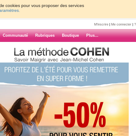
on de cookies pour vous proposer des services
paramètres.
M'inscrire
|
Me connecter
|
?
Communauté
Rubriques
Boutique
Plus...
vement ce soir !!!!!
RMANDE44
!!!
qques heures et je serai en week
ARCHIVES
artie courir après le boulot, c'est-à-