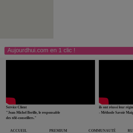
Aujourdhui.com en 1 clic !
Service Client
ils ont réussi leur rég
"Jean-Michel Berille, le responsable
- Méthode Savoir Maig
des télé-conseillers."
ACCUEIL
PREMIUM
COMMUNAUTÉ
RU