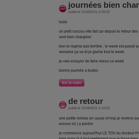
journées bien cha
publié le 31/08/2011 à 09:05
hello
un petit coucou vite fait car depuis le retour 
sont bien chargées
bon le regime pas terrible , le week est passé par
semaine ça va et je gache tout le week
je vais essayer de faire mieux ce week
bonne journée a toutes
lire la suite
de retour
publié le 22/08/2011 à 16:03
une petite remise en cause et hop je reviens sur
encore lol ) a perdre
je commence aujourd'hui LE TGV du docteur Fr
bien mais là il faut reellement que je fasse bien c