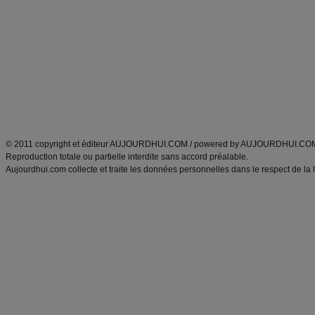
Minceur
Recette cuisine
exercices physiques
recette facile
produits minceur
Recette poulet
Tags
:
ventre plat
|
maigrir des fesses
|
abdominaux
|
régime américain
|
régime mayo
|
Découvrez aussi
:
exercices abdominaux
|
recette wok
|
ANXA Partenaires
:
Recette
de cuisine |
Recette cuisine
|
© 2011 copyright et éditeur AUJOURDHUI.COM / powered by AUJOURDHUI.CO
Reproduction totale ou partielle interdite sans accord préalable.
Aujourdhui.com collecte et traite les données personnelles dans le respect de la 