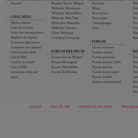
Accueil
Régime Savoir Maigrir
Groupes
Min
Méthode Montignac
Blogs
Nut
Méthode MentalSlim
Rencontres
Cui
COACHING
Méthode Slim Data
Bons plans
Psy
Menus régime
Méthodes Naturelles
Témoignages
For
Liste de courses
Méthode Chrono-
Quiz
Gro
Suivi des mensurations
Géno-Nutrition
Ma
Réglette de régime
Coaching Grossesse
Bea
FORUM
Exercices physiques
Compteur de calories
Forum minceur
FORUM PREMIUM
DO
Calcul poids idéal
Forum cuisine
Calcul IMC
Forum Savoir Maigrir
Forum grossesse
Dos
Courbe de poids
Forum Montignac
Forum maman bébé
Dos
Calcul IMG
Forum MentalSlim
Forum psycho
Dos
Grossesse mois par
Forum SLIM data
Forum forme santé
Dos
mois
Forum beauté
san
Forum communauté
Dos
Dos
Dos
accueil
plan du site
envoyer à une amie
témoigna
Forum minceur
Forum cuisine
Commencer un régime
boissons, vins et cocktails
Alimentation équilibrée et nutrition
astuces et bons plans