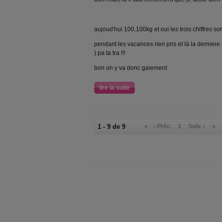
aujoud'hui 100,100kg et oui les trois chiffres so
pendant les vacances rien pris et là la dernier
) pa ta tra !!!
bon on y va donc gaiement
lire la suite
1 - 9 de 9
«
‹ Préc.
1
Suiv. ›
»