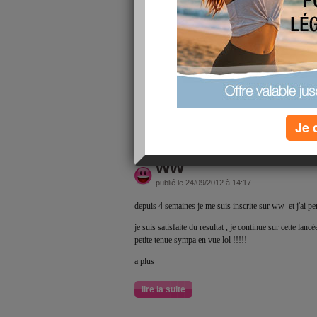
je perds doucement mais surement en mangeant
avec de sympatiques recettes
et voilà pour les news
a plus
Je 
lire la suite
ww
publié le 24/09/2012 à 14:17
depuis 4 semaines je me suis inscrite sur ww et j'ai pe
je suis satisfaite du resultat , je continue sur cette lanc
petite tenue sympa en vue lol !!!!!
a plus
lire la suite