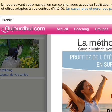
En poursuivant votre navigation sur ce site, vous acceptez l'utilisati
et offres adaptés à vos centres d'intérêt.
En savoir plus et gérer ces 
Bonjour !
Accueil
Coaching
Groupes
Accueil
>
espaces
>
Freddy
Blog de Freddy
aide blog
profil
blog
ajouter de vos amies
1 - 9 de 9
«
‹ Préc.
1
Suiv. ›
»
WW
publié le 31/10/2012 à 14:05
Après 10 semaines de ww j'ai perdu 5,5k ( et 7 c
tailles )encore 4.5kg a perdre pour mon 2ème obj
stressant)