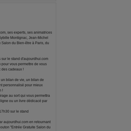
com, ses experts, ses animatrices
Sybille Montignac, Jean-Michel
u Salon du Bien-être à Paris, du
sur le stand d'aujourdhui.com
e) pour vous permettre de vous
ec des cadeaux !
un bilan de vie, un bilan de
t personnalisé pour mieux
 !
irage au sort qui vous permettra
igne ou un livre dédicacé par
 17h30 sur le stand
 par aujourdhui.com en retournant
 bouton "Entrée Gratuite Salon du