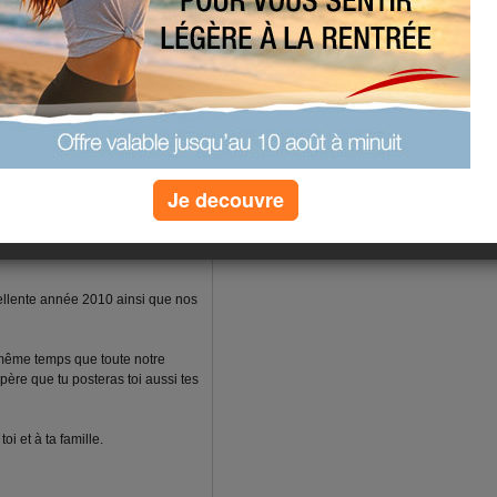
Je decouvre
eine de santé, de bonheur et de
cellente année 2010 ainsi que nos
 même temps que toute notre
spère que tu posteras toi aussi tes
i et à ta famille.