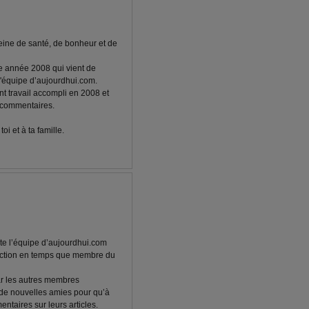
eine de santé, de bonheur et de
le année 2008 qui vient de
l'équipe d’aujourdhui.com.
nt travail accompli en 2008 et
s commentaires.
i et à ta famille.
ute l’équipe d’aujourdhui.com
 action en temps que membre du
ar les autres membres
 de nouvelles amies pour qu’à
entaires sur leurs articles.