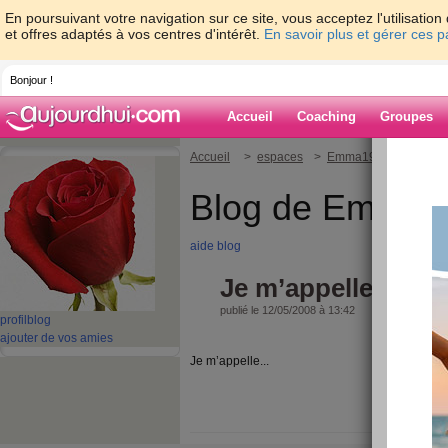
En poursuivant votre navigation sur ce site, vous acceptez l'utilisati
et offres adaptés à vos centres d'intérêt.
En savoir plus et gérer ces 
Bonjour !
Accueil
Coaching
Groupes
Accueil
>
espaces
>
Emma196440
> Je m
Blog de Emma1
aide blog
Je m’appelle...
publié le 12/05/2008 à 13:42
profil
blog
ajouter de vos amies
Je m’appelle...