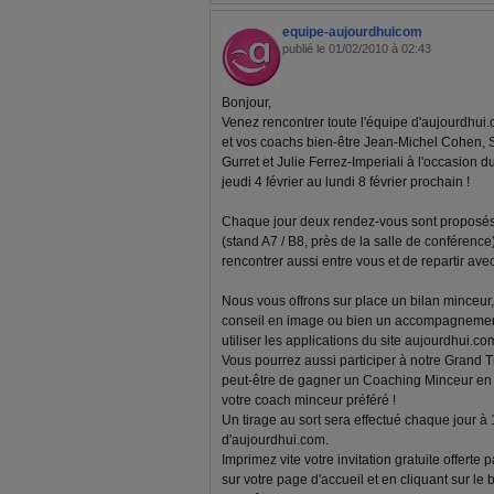
equipe-aujourdhuicom
publié le 01/02/2010 à 02:43
Bonjour,
Venez rencontrer toute l'équipe d'aujourdhui.
et vos coachs bien-être Jean-Michel Cohen, 
Gurret et Julie Ferrez-Imperiali à l'occasion d
jeudi 4 février au lundi 8 février prochain !
Chaque jour deux rendez-vous sont proposés 
(stand A7 / B8, près de la salle de conférenc
rencontrer aussi entre vous et de repartir av
Nous vous offrons sur place un bilan minceur, 
conseil en image ou bien un accompagnemen
utiliser les applications du site aujourdhui.com
Vous pourrez aussi participer à notre Grand T
peut-être de gagner un Coaching Minceur en l
votre coach minceur préféré !
Un tirage au sort sera effectué chaque jour à
d'aujourdhui.com.
Imprimez vite votre invitation gratuite offerte
sur votre page d'accueil et en cliquant sur le