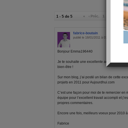
1 - 5 de 5
«
‹ Préc.
1
Suiv. ›
»
fabrice-boutain
publié le 18/01/2011 à 07:50
Bonjour Emma196440
Je te souhaite une excellente année 2011, pl
bien-être !
Sur mon blog, j’ai posté un bilan de cette ex
projets en 2011 pour Aujourdhui.com
C’est une façon pour moi de te remercier en
équipe pour l’excellent travail accompli et j’e
propres commentaires.
Encore une fois, meilleurs voeux pour 2010 à to
Fabrice