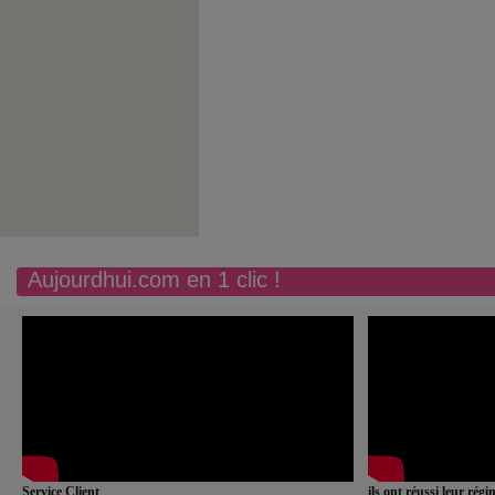
Aujourdhui.com en 1 clic !
Service Client
ils ont réussi leur rég