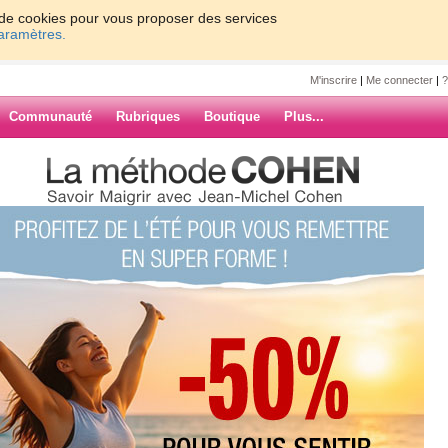
on de cookies pour vous proposer des services
paramètres.
M'inscrire
|
Me connecter
|
?
Communauté
Rubriques
Boutique
Plus...
’appelle...
96440
(5) commentaires
ARCHIVES