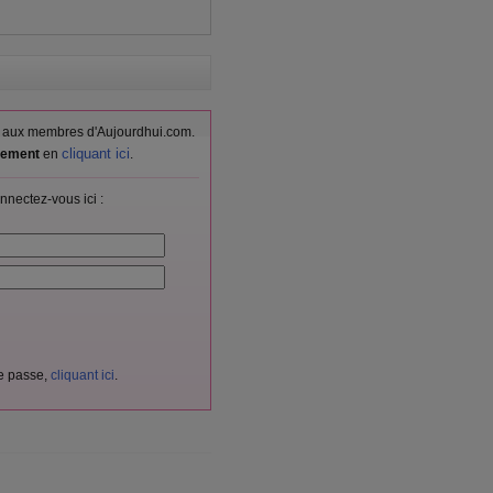
vés aux membres d'Aujourdhui.com.
cliquant ici
itement
en
.
nnectez-vous ici :
de passe,
cliquant ici
.