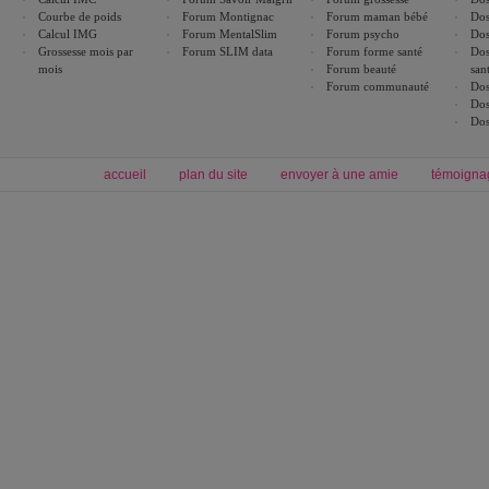
Courbe de poids
Forum Montignac
Forum maman bébé
Dos
Calcul IMG
Forum MentalSlim
Forum psycho
Dos
Grossesse mois par
Forum SLIM data
Forum forme santé
Dos
mois
Forum beauté
san
Forum communauté
Dos
Dos
Dos
accueil
plan du site
envoyer à une amie
témoigna
Forum minceur
Forum cuisine
Commencer un régime
boissons, vins et cocktails
Alimentation équilibrée et nutrition
astuces et bons plans
Minceur
Recette cuisine
exercices physiques
recette facile
produits minceur
Recette poulet
Tags
:
ventre plat
|
maigrir des fesses
|
abdominaux
|
régime américain
|
régime mayo
|
Découvrez aussi
:
exercices abdominaux
|
recette wok
|
ANXA Partenaires
:
Recette
de cuisine |
Recette cuisine
|