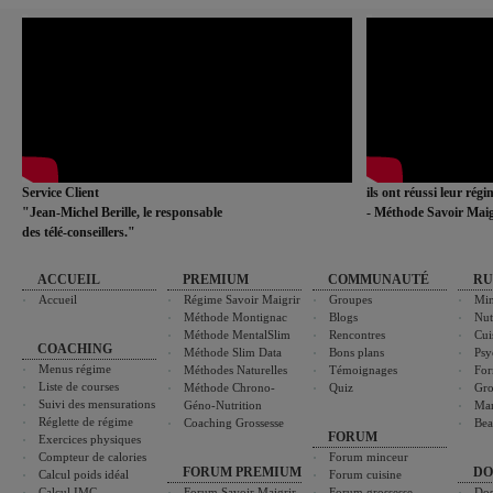
Service Client
ils ont réussi leur rég
"Jean-Michel Berille, le responsable
- Méthode Savoir Maig
des télé-conseillers."
ACCUEIL
PREMIUM
COMMUNAUTÉ
RU
Accueil
Régime Savoir Maigrir
Groupes
Min
Méthode Montignac
Blogs
Nut
Méthode MentalSlim
Rencontres
Cui
COACHING
Méthode Slim Data
Bons plans
Psy
Menus régime
Méthodes Naturelles
Témoignages
For
Liste de courses
Méthode Chrono-
Quiz
Gro
Suivi des mensurations
Géno-Nutrition
Ma
Réglette de régime
Coaching Grossesse
Bea
FORUM
Exercices physiques
Compteur de calories
Forum minceur
FORUM PREMIUM
DO
Calcul poids idéal
Forum cuisine
Calcul IMC
Forum Savoir Maigrir
Forum grossesse
Dos