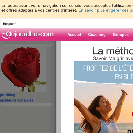
En poursuivant votre navigation sur ce site, vous acceptez l'utilisati
et offres adaptés à vos centres d'intérêt.
En savoir plus et gérer ces 
Bonjour !
Accueil
Coaching
Groupes
Accueil
>
espaces
>
Emma196440
Blog de Emma1
aide blog
1 - 1 de 1
«
‹ Préc.
1
Suiv. ›
»
profil
blog
ajouter de vos amies
Je m’appelle...
publié le 12/05/2008 à 13:42
Je m’appelle...
lire la suite