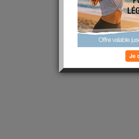
1 - 1 de 1
«
‹ Préc.
1
Suiv. ›
»
Je 