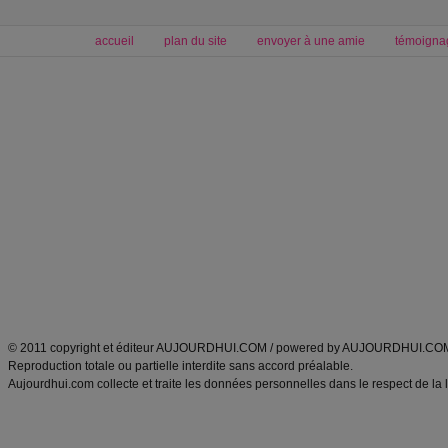
accueil
plan du site
envoyer à une amie
témoigna
Forum minceur
Forum cuisine
Commencer un régime
boissons, vins et cocktails
Alimentation équilibrée et nutrition
astuces et bons plans
Minceur
Recette cuisine
exercices physiques
recette facile
produits minceur
Recette poulet
Tags
:
ventre plat
|
maigrir des fesses
|
abdominaux
|
régime américain
|
régime mayo
|
Découvrez aussi
:
exercices abdominaux
|
recette wok
|
ANXA Partenaires
:
Recette
de cuisine |
Recette cuisine
|
© 2011 copyright et éditeur AUJOURDHUI.COM / powered by AUJOURDHUI.CO
Reproduction totale ou partielle interdite sans accord préalable.
Aujourdhui.com collecte et traite les données personnelles dans le respect de la 