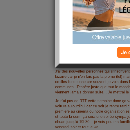
Je 
J'ai des nouvelles personnes qui s'inscriven
bizarre car je n'en fais pas la promo (lol) m
oreilles fonctionne car souvent je vois dans
communes. J'espère juste que tout le monde 
viennent jamais donner suite... Je mettrai le
Je n'ai pas de RTT cette semaine donc ça va 
voiture aujourd'hui car ce soir je rentre tar
première au cinéma ou notre organisation est 
et toute la com, ça sera une soirée sympa je
chuan jusqu'à 19h30... je vois peu ma famill
vendredi soir et tout le we.