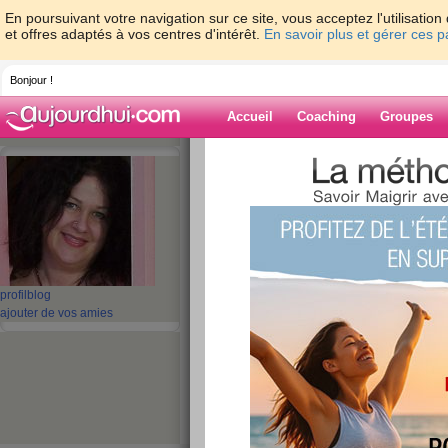
En poursuivant votre navigation sur ce site, vous acceptez l'utilisati
et offres adaptés à vos centres d'intérêt.
En savoir plus et gérer ces 
Bonjour !
Accueil
Coaching
Groupes
Accueil
>
espaces
>
Doubidouwah
> De p
de Noël
Blog de Doubi
aide blog
De plus en plus d
profil
blog
ajouter de vos amies
défi de Noël
publié le 18/11/2009 à 08:11