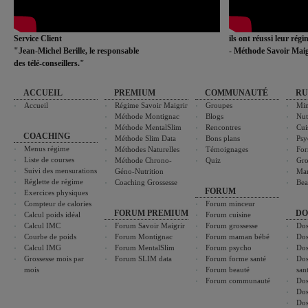
Service Client
ils ont réussi leur rég
"Jean-Michel Berille, le responsable
- Méthode Savoir Maig
des télé-conseillers."
ACCUEIL
PREMIUM
COMMUNAUTÉ
RU
Accueil
Régime Savoir Maigrir
Groupes
Min
Méthode Montignac
Blogs
Nut
Méthode MentalSlim
Rencontres
Cui
COACHING
Méthode Slim Data
Bons plans
Psy
Menus régime
Méthodes Naturelles
Témoignages
For
Liste de courses
Méthode Chrono-
Quiz
Gro
Suivi des mensurations
Géno-Nutrition
Ma
Réglette de régime
Coaching Grossesse
Bea
FORUM
Exercices physiques
Compteur de calories
Forum minceur
FORUM PREMIUM
DO
Calcul poids idéal
Forum cuisine
Calcul IMC
Forum Savoir Maigrir
Forum grossesse
Dos
Courbe de poids
Forum Montignac
Forum maman bébé
Dos
Calcul IMG
Forum MentalSlim
Forum psycho
Dos
Grossesse mois par
Forum SLIM data
Forum forme santé
Dos
mois
Forum beauté
san
Forum communauté
Dos
Dos
Dos