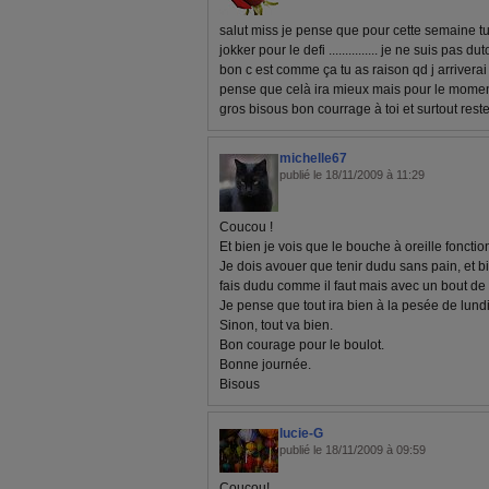
salut miss je pense que pour cette semaine 
jokker pour le defi ............... je ne suis pa
bon c est comme ça tu as raison qd j arrivera
pense que celà ira mieux mais pour le moment 
gros bisous bon courrage à toi et surtout rest
michelle67
publié le 18/11/2009 à 11:29
Coucou !
Et bien je vois que le bouche à oreille fonctio
Je dois avouer que tenir dudu sans pain, et b
fais dudu comme il faut mais avec un bout de 
Je pense que tout ira bien à la pesée de lundi
Sinon, tout va bien.
Bon courage pour le boulot.
Bonne journée.
Bisous
lucie-G
publié le 18/11/2009 à 09:59
Coucou!