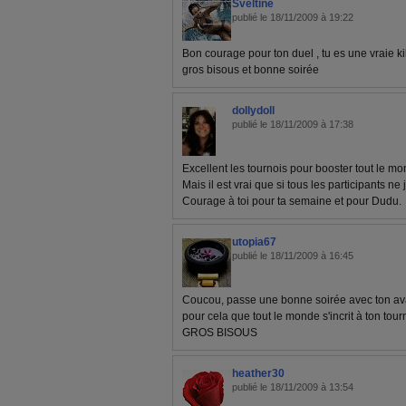
Sveltine
publié le 18/11/2009 à 19:22
Bon courage pour ton duel , tu es une vraie kil
gros bisous et bonne soirée
dollydoll
publié le 18/11/2009 à 17:38
Excellent les tournois pour booster tout le mo
Mais il est vrai que si tous les participants ne
Courage à toi pour ta semaine et pour Dudu.
utopia67
publié le 18/11/2009 à 16:45
Coucou, passe une bonne soirée avec ton ava
pour cela que tout le monde s'incrit à ton tour
GROS BISOUS
heather30
publié le 18/11/2009 à 13:54