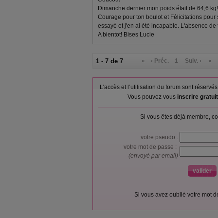
Dimanche dernier mon poids était de 64,6 kg!
Courage pour ton boulot et Félicitations pour 
essayé et j'en ai été incapable. L'absence de f
A bientot! Bises Lucie
1 - 7 de 7
«
‹ Préc.
1
Suiv. ›
»
L’accès et l’utilisation du forum sont réser
Vous pouvez vous
inscrire gratu
Si vous êtes déjà membre, co
votre pseudo :
votre mot de passe :
(envoyé par email)
Si vous avez oublié votre mot 