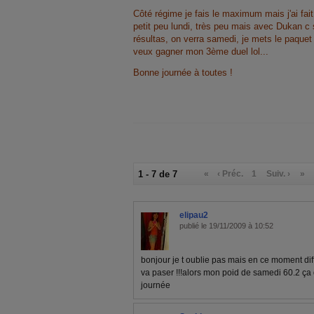
Côté régime je fais le maximum mais j'ai fai
petit peu lundi, très peu mais avec Dukan c 
résultas, on verra samedi, je mets le paquet 
veux gagner mon 3ème duel lol...
Bonne journée à toutes !
1 - 7 de 7
«
‹ Préc.
1
Suiv. ›
»
elipau2
publié le 19/11/2009 à 10:52
bonjour je t oublie pas mais en ce moment diff
va paser !!!alors mon poid de samedi 60.2 ça
journée