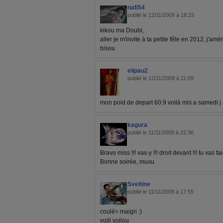
nafi54
publié le 12/11/2009 à 18:15
kikou ma Doubi,
aller je m'invite à ta petite fête en 2012, j'amè
bisou
elipau2
publié le 12/11/2009 à 11:09
mon poid de depart 60.9 voilà mis a samedi j 
kagura
publié le 11/11/2009 à 22:36
Bravo miss !!! vas-y !!! droit devant !!! tu vas fai
Bonne soirée, muxu
Sveltine
publié le 11/11/2009 à 17:55
coulé= maigri :)
voili voilou