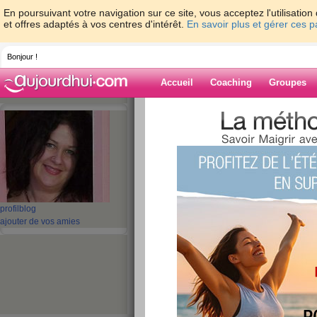
En poursuivant votre navigation sur ce site, vous acceptez l'utilisati
et offres adaptés à vos centres d'intérêt.
En savoir plus et gérer ces 
Bonjour !
Accueil
Coaching
Groupes
Accueil
>
espaces
>
Doubidouwah
> Ouf t
Blog de Doubi
aide blog
Ouf tout est rentré
profil
blog
publié le 11/11/2009 à 14:28
ajouter de vos amies