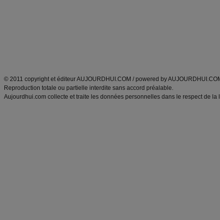
exercices physiques
recette facile
produits minceur
Recette poulet
Tags
:
ventre plat
|
maigrir des fesses
|
abdominaux
|
régime américain
|
régime mayo
|
Découvrez aussi
:
exercices abdominaux
|
recette wok
|
ANXA Partenaires
:
Recette
de cuisine |
Recette cuisine
|
© 2011 copyright et éditeur AUJOURDHUI.COM / powered by AUJOURDHUI.CO
Reproduction totale ou partielle interdite sans accord préalable.
Aujourdhui.com collecte et traite les données personnelles dans le respect de la 