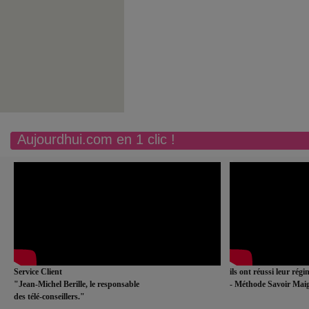
Aujourdhui.com en 1 clic !
Service Client
ils ont réussi leur rég
"Jean-Michel Berille, le responsable
- Méthode Savoir Maig
des télé-conseillers."