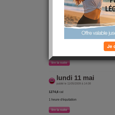
publié le 13/05/2009 à 22:57
lire la suite
Mardi 12 mai
publié le 11/05/2009 à 20:05
Je 
lire la suite
lundi 11 mai
publié le 11/05/2009 à 14:08
1274,6
cal
1 heure d'équitation
lire la suite