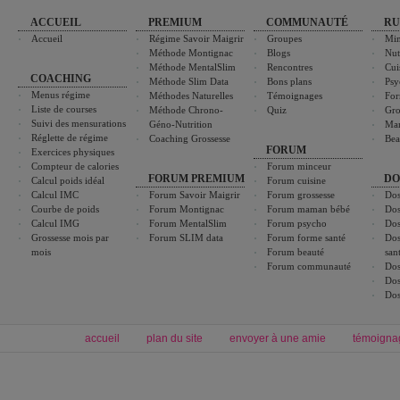
ACCUEIL
PREMIUM
COMMUNAUTÉ
RU
Accueil
Régime Savoir Maigrir
Groupes
Min
Méthode Montignac
Blogs
Nut
Méthode MentalSlim
Rencontres
Cui
COACHING
Méthode Slim Data
Bons plans
Psy
Menus régime
Méthodes Naturelles
Témoignages
For
Liste de courses
Méthode Chrono-
Quiz
Gro
Suivi des mensurations
Géno-Nutrition
Ma
Réglette de régime
Coaching Grossesse
Bea
FORUM
Exercices physiques
Compteur de calories
Forum minceur
FORUM PREMIUM
DO
Calcul poids idéal
Forum cuisine
Calcul IMC
Forum Savoir Maigrir
Forum grossesse
Dos
Courbe de poids
Forum Montignac
Forum maman bébé
Dos
Calcul IMG
Forum MentalSlim
Forum psycho
Dos
Grossesse mois par
Forum SLIM data
Forum forme santé
Dos
mois
Forum beauté
san
Forum communauté
Dos
Dos
Dos
accueil
plan du site
envoyer à une amie
témoigna
Forum minceur
Forum cuisine
Commencer un régime
boissons, vins et cocktails