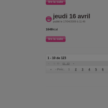
lire la suite
jeudi 16 avril
publié le 17/04/2009 à 11:46
1648
kcal
lire la suite
1 - 10 de 123
«
1 - 10
11 - 13
»
«
‹ Préc.
1
2
3
4
5
6