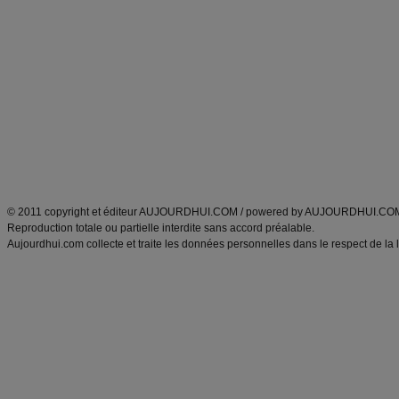
Alimentation équilibrée et nutrition
astuces et bons plans
Minceur
Recette cuisine
exercices physiques
recette facile
produits minceur
Recette poulet
Tags
:
ventre plat
|
maigrir des fesses
|
abdominaux
|
régime américain
|
régime mayo
|
Découvrez aussi
:
exercices abdominaux
|
recette wok
|
ANXA Partenaires
:
Recette
de cuisine |
Recette cuisine
|
© 2011 copyright et éditeur AUJOURDHUI.COM / powered by AUJOURDHUI.CO
Reproduction totale ou partielle interdite sans accord préalable.
Aujourdhui.com collecte et traite les données personnelles dans le respect de la 