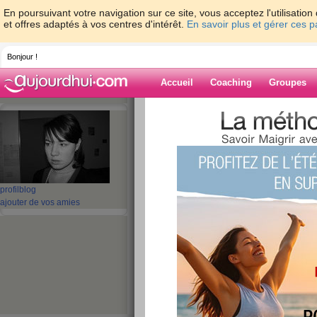
En poursuivant votre navigation sur ce site, vous acceptez l'utilisati
et offres adaptés à vos centres d'intérêt.
En savoir plus et gérer ces 
Bonjour !
Accueil
Coaching
Groupes
Accueil
>
espaces
>
DaydreamingCabbie
Blog de
DaydreamingCa
profil
blog
aide blog
ajouter de vos amies
1 - 10 de 123
«
1 - 10
11 - 13
»
«
‹ Préc.
1
2
3
4
5
6
mercredi 13 mai