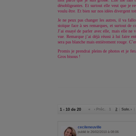
moi parce que je suis grosse. Elle me fais 
désobligeantes. Et surtout elle veut que je r
voulu être. Et bien sur nos idées divergent to
Je ne peux pas changer les autres, il va fallo
stoïque face à ses remarques, et surtout de c
J’ai essayé de parler avec elle, mais elle n
vue. Remarque j’ai déjà réussi à lui faire e
sera pas blanche mais entièrement rouge. C’es
Promis je prendrai pleins de photos et je fe
Gros bisous !
1 - 10 de 20
«
‹ Préc.
1
2
Suiv. ›
cecileneuville
publié le 26/02/2010 à 08:06