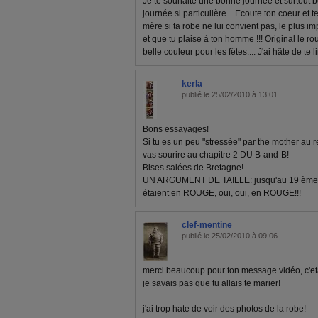
Je te souhaite une bonne journée et surtout b
journée si particulière... Ecoute ton coeur et te
mère si ta robe ne lui convient pas, le plus im
et que tu plaise à ton homme !!! Original le ro
belle couleur pour les fêtes.... J'ai hâte de te 
kerla
publié le 25/02/2010 à 13:01
Bons essayages!
Si tu es un peu "stressée" par the mother au ret
vas sourire au chapitre 2 DU B-and-B!
Bises salées de Bretagne!
UN ARGUMENT DE TAILLE: jusqu'au 19 ème si
étaient en ROUGE, oui, oui, en ROUGE!!!
clef-mentine
publié le 25/02/2010 à 09:06
merci beaucoup pour ton message vidéo, c'etai
je savais pas que tu allais te marier!
j'ai trop hate de voir des photos de la robe!