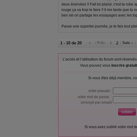
deux énervées !! Fait toi plaisir, c'est ta robe
rouge ça va trop le faire !! Il me tarde que t
ben siii on partage les essayages avec les top
Passe une superbe journée, je te fais tout pl
1 - 10 de 20
«
‹ Préc.
1
2
Suiv. ›
L’accès et l’utilisation du forum sont réser
Vous pouvez vous
inscrire gratu
Si vous êtes déjà membre, co
votre pseudo :
votre mot de passe :
(envoyé par email)
Si vous avez oublié votre mot 