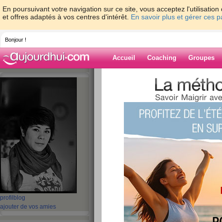
En poursuivant votre navigation sur ce site, vous acceptez l'utilisati
et offres adaptés à vos centres d'intérêt.
En savoir plus et gérer ces 
Bonjour !
Accueil
Coaching
Groupes
Accueil
>
espaces
>
Dame-Polgara
> Dem
Blog de Dame-P
aide blog
Demain est un G
publié le 24/02/2010 à 14:23
profil
blog
ajouter de vos amies