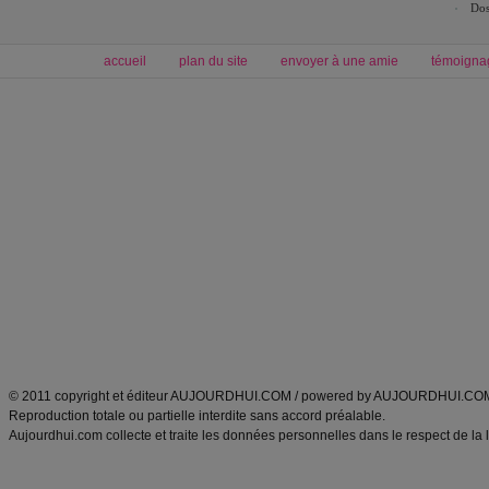
Dos
accueil
plan du site
envoyer à une amie
témoigna
Forum minceur
Forum cuisine
Commencer un régime
boissons, vins et cocktails
Alimentation équilibrée et nutrition
astuces et bons plans
Minceur
Recette cuisine
exercices physiques
recette facile
produits minceur
Recette poulet
Tags
:
ventre plat
|
maigrir des fesses
|
abdominaux
|
régime américain
|
régime mayo
|
Découvrez aussi
:
exercices abdominaux
|
recette wok
|
ANXA Partenaires
:
Recette
de cuisine |
Recette cuisine
|
© 2011 copyright et éditeur AUJOURDHUI.COM / powered by AUJOURDHUI.CO
Reproduction totale ou partielle interdite sans accord préalable.
Aujourdhui.com collecte et traite les données personnelles dans le respect de la 