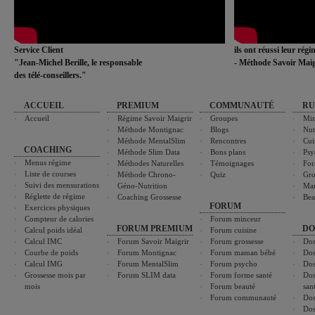
Service Client
ils ont réussi leur rég
"Jean-Michel Berille, le responsable
- Méthode Savoir Maig
des télé-conseillers."
ACCUEIL
PREMIUM
COMMUNAUTÉ
RU
Accueil
Régime Savoir Maigrir
Groupes
Min
Méthode Montignac
Blogs
Nut
Méthode MentalSlim
Rencontres
Cui
COACHING
Méthode Slim Data
Bons plans
Psy
Menus régime
Méthodes Naturelles
Témoignages
For
Liste de courses
Méthode Chrono-
Quiz
Gro
Suivi des mensurations
Géno-Nutrition
Ma
Réglette de régime
Coaching Grossesse
Bea
FORUM
Exercices physiques
Compteur de calories
Forum minceur
FORUM PREMIUM
DO
Calcul poids idéal
Forum cuisine
Calcul IMC
Forum Savoir Maigrir
Forum grossesse
Dos
Courbe de poids
Forum Montignac
Forum maman bébé
Dos
Calcul IMG
Forum MentalSlim
Forum psycho
Dos
Grossesse mois par
Forum SLIM data
Forum forme santé
Dos
mois
Forum beauté
san
Forum communauté
Dos
Dos