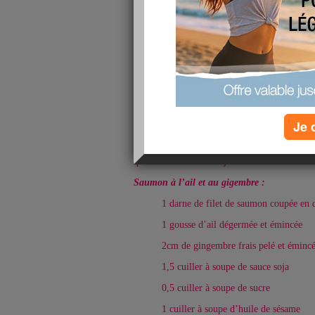
Je 
Salut à toutes !
Beaucoup me l’ont demandé alors je vais mett
qui est aussi celui d’aujourd’hui car les recet
Saumon à l’ail et au gigembre :
1 darne de filet de saumon coupée en 
1 gousse d’ail dégermée et émincée
2cm de gingembre frais pelé et éminc
1,5 cuiller à soupe de sauce soja
0,5 cuiller à soupe de sucre
1 cuiller à soupe d’huile de sésame