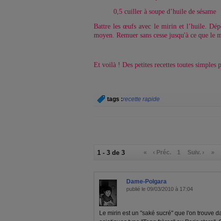
0,5 cuiller à soupe d’huile de sésame
Battre les œufs avec le mirin et l’huile. Dé
moyen. Remuer sans cesse jusqu'à ce que le m
Et voilà ! Des petites recettes toutes simples 
tags :
recette rapide
1 - 3 de 3
«
‹ Préc.
1
Suiv. ›
»
Dame-Polgara
publié le 09/03/2010 à 17:04
Le mirin est un "saké sucré" que l'on trouve d