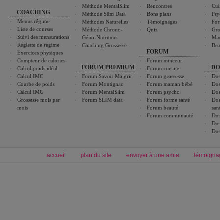
Méthode MentalSlim
Rencontres
Cui
COACHING
Méthode Slim Data
Bons plans
Psy
Menus régime
Méthodes Naturelles
Témoignages
For
Liste de courses
Méthode Chrono-
Quiz
Gro
Suivi des mensurations
Géno-Nutrition
Ma
Réglette de régime
Coaching Grossesse
Bea
FORUM
Exercices physiques
Compteur de calories
Forum minceur
FORUM PREMIUM
DO
Calcul poids idéal
Forum cuisine
Calcul IMC
Forum Savoir Maigrir
Forum grossesse
Dos
Courbe de poids
Forum Montignac
Forum maman bébé
Dos
Calcul IMG
Forum MentalSlim
Forum psycho
Dos
Grossesse mois par
Forum SLIM data
Forum forme santé
Dos
mois
Forum beauté
san
Forum communauté
Dos
Dos
Dos
accueil
plan du site
envoyer à une amie
témoigna
Forum minceur
Forum cuisine
Commencer un régime
boissons, vins et cocktails
Alimentation équilibrée et nutrition
astuces et bons plans
Minceur
Recette cuisine