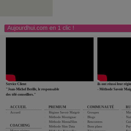
Aujourdhui.com en 1 clic !
Service Client
ils ont réussi leur rég
"Jean-Michel Berille, le responsable
- Méthode Savoir Maig
des télé-conseillers."
ACCUEIL
PREMIUM
COMMUNAUTÉ
RU
Accueil
Régime Savoir Maigrir
Groupes
Min
Méthode Montignac
Blogs
Nut
Méthode MentalSlim
Rencontres
Cui
COACHING
Méthode Slim Data
Bons plans
Psy
Menus régime