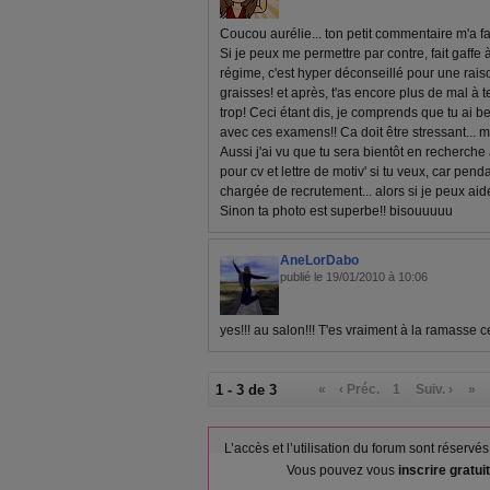
Coucou aurélie... ton petit commentaire m'a fa
Si je peux me permettre par contre, fait gaffe à 
régime, c'est hyper déconseillé pour une raison
graisses! et après, t'as encore plus de mal à 
trop! Ceci étant dis, je comprends que tu ai
avec ces examens!! Ca doit être stressant... m
Aussi j'ai vu que tu sera bientôt en recherche a
pour cv et lettre de motiv' si tu veux, car pend
chargée de recrutement... alors si je peux aide
Sinon ta photo est superbe!! bisouuuuu
AneLorDabo
publié le 19/01/2010 à 10:06
yes!!! au salon!!! T'es vraiment à la ramasse ce
1 - 3 de 3
«
‹ Préc.
1
Suiv. ›
»
L’accès et l’utilisation du forum sont réser
Vous pouvez vous
inscrire gratu