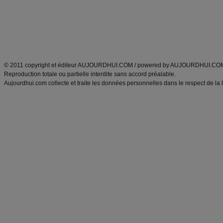
Tags
:
ventre plat
|
maigrir des fesses
|
abdominaux
|
régime américain
|
régime mayo
|
Découvrez aussi
:
exercices abdominaux
|
recette wok
|
ANXA Partenaires
:
Recette
de cuisine |
Recette cuisine
|
© 2011 copyright et éditeur AUJOURDHUI.COM / powered by AUJOURDHUI.CO
Reproduction totale ou partielle interdite sans accord préalable.
Aujourdhui.com collecte et traite les données personnelles dans le respect de la 