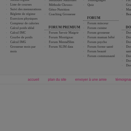
Méthodes Naturelles
Témoignages
For
Liste de courses
Méthode Chrono-
Quiz
Gro
Suivi des mensurations
Géno-Nutrition
Ma
Réglette de régime
Coaching Grossesse
Bea
FORUM
Exercices physiques
Compteur de calories
Forum minceur
FORUM PREMIUM
DO
Calcul poids idéal
Forum cuisine
Calcul IMC
Forum Savoir Maigrir
Forum grossesse
Dos
Courbe de poids
Forum Montignac
Forum maman bébé
Dos
Calcul IMG
Forum MentalSlim
Forum psycho
Dos
Grossesse mois par
Forum SLIM data
Forum forme santé
Dos
mois
Forum beauté
san
Forum communauté
Dos
Dos
Dos
accueil
plan du site
envoyer à une amie
témoigna
Forum minceur
Forum cuisine
Commencer un régime
boissons, vins et cocktails
Alimentation équilibrée et nutrition
astuces et bons plans
Minceur
Recette cuisine
exercices physiques
recette facile
produits minceur
Recette poulet