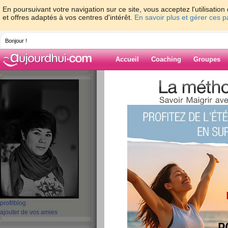
En poursuivant votre navigation sur ce site, vous acceptez l'utilisati
et offres adaptés à vos centres d'intérêt.
En savoir plus et gérer ces 
Bonjour !
Accueil
Coaching
Groupes
Accueil
>
espaces
>
Dame-Polgara
> Hier 
Blog de Dame-P
aide blog
Hier soir c'était la 
publié le 19/01/2010 à 09:48
profil
blog
ajouter de vos amies