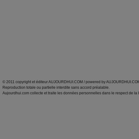
Commencer un régime
boissons, vins et cocktails
Alimentation équilibrée et nutrition
astuces et bons plans
Minceur
Recette cuisine
exercices physiques
recette facile
produits minceur
Recette poulet
Tags
:
ventre plat
|
maigrir des fesses
|
abdominaux
|
régime américain
|
régime mayo
|
Découvrez aussi
:
exercices abdominaux
|
recette wok
|
ANXA Partenaires
:
Recette
de cuisine |
Recette cuisine
|
© 2011 copyright et éditeur AUJOURDHUI.COM / powered by AUJOURDHUI.CO
Reproduction totale ou partielle interdite sans accord préalable.
Aujourdhui.com collecte et traite les données personnelles dans le respect de la 