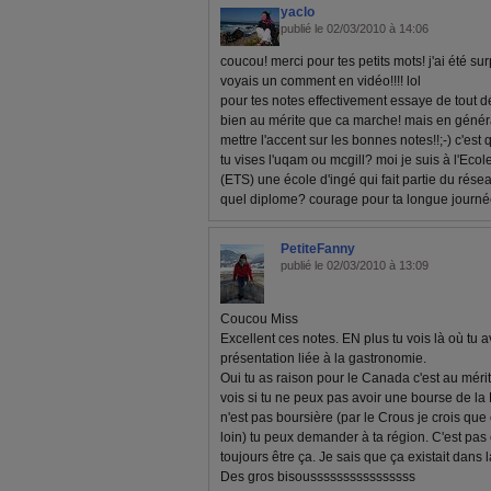
yaclo
publié le 02/03/2010 à 14:06
coucou! merci pour tes petits mots! j'ai été sur
voyais un comment en vidéo!!!! lol
pour tes notes effectivement essaye de tout 
bien au mérite que ca marche! mais en généra
mettre l'accent sur les bonnes notes!!;-) c'est
tu vises l'uqam ou mcgill? moi je suis à l'Ec
(ETS) une école d'ingé qui fait partie du rése
quel diplome? courage pour ta longue journé
PetiteFanny
publié le 02/03/2010 à 13:09
Coucou Miss
Excellent ces notes. EN plus tu vois là où tu
présentation liée à la gastronomie.
Oui tu as raison pour le Canada c'est au mér
vois si tu ne peux pas avoir une bourse de la 
n'est pas boursière (par le Crous je crois que c'
loin) tu peux demander à ta région. C'est pa
toujours être ça. Je sais que ça existait dans 
Des gros bisoussssssssssssssss