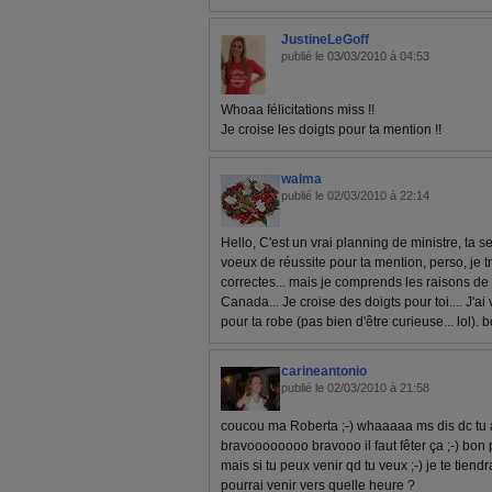
JustineLeGoff
publié le 03/03/2010 à 04:53
Whoaa félicitations miss !!
Je croise les doigts pour ta mention !!
walma
publié le 02/03/2010 à 22:14
Hello, C'est un vrai planning de ministre, ta 
voeux de réussite pour ta mention, perso, je tr
correctes... mais je comprends les raisons de t
Canada... Je croise des doigts pour toi.... J'ai
pour ta robe (pas bien d'être curieuse... lol)
carineantonio
publié le 02/03/2010 à 21:58
coucou ma Roberta ;-) whaaaaa ms dis dc tu a
bravoooooooo bravooo il faut fêter ça ;-) bon
mais si tu peux venir qd tu veux ;-) je te tiendra
pourrai venir vers quelle heure ?