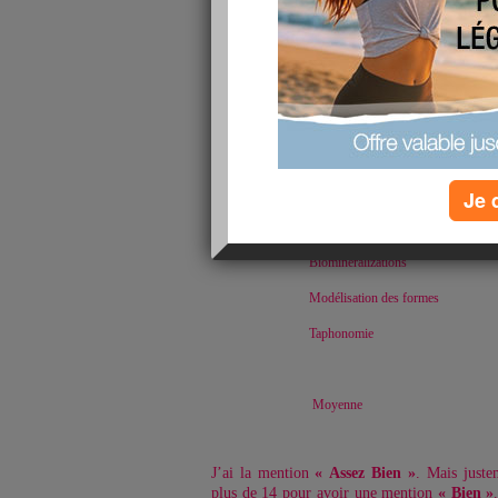
Tissus squelettiques
stage Normandie
Histoire de la paléobiosphère
Crises biologiques
Paléo4
Morphologie fonctionnelle
Je 
Grands clades
Biominéralizations
Modélisation des formes
Taphonomie
Moyenne
J’ai la mention
« Assez Bien »
. Mais juste
plus de 14 pour avoir une mention
« Bien »