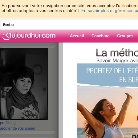
En poursuivant votre navigation sur ce site, vous acceptez l'utilisati
et offres adaptés à vos centres d'intérêt.
En savoir plus et gérer ces 
Bonjour !
Accueil
Coaching
Groupes
Accueil
>
espaces
>
Dame-Polgara
> Ca b
Blog de Dame-P
aide blog
Ca bouge dans tous
publié le 02/03/2010 à 06:23
Waaaah ! Ca bouge, ça bouge par ici ! Hier a
du1er semestre. Je n’arrive toujours pas à 
bonnes notes. Voici le détail :
profil
blog
ajouter de vos amies
NOMS DE L'U.E