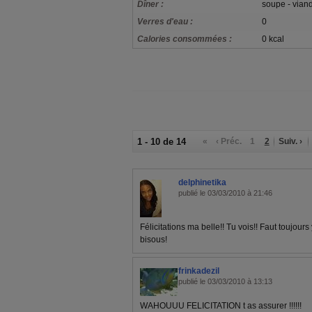
Dîner :
soupe - vian
Verres d'eau :
0
Calories consommées :
0 kcal
1 - 10 de 14
«
‹ Préc.
1
2
Suiv. ›
delphinetika
publié le 03/03/2010 à 21:46
Félicitations ma belle!! Tu vois!! Faut toujours y
bisous!
frinkadezil
publié le 03/03/2010 à 13:13
WAHOUUU FELICITATION t as assurer !!!!!!