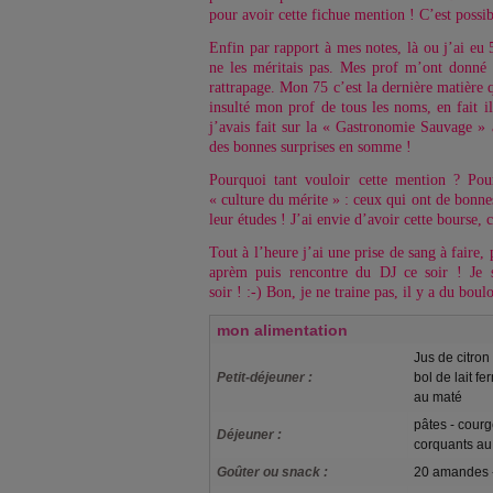
pour avoir cette fichue mention ! C’est possib
Enfin par rapport à mes notes, là ou j’ai eu 5
ne les méritais pas. Mes prof m’ont donné 
rattrapage. Mon 75 c’est la dernière matière qu
insulté mon prof de tous les noms, en fait il
j’avais fait sur la « Gastronomie Sauvage » 
des bonnes surprises en somme !
Pourquoi tant vouloir cette mention ? Pou
« culture du mérite » : ceux qui ont de bonne
leur études ! J’ai envie d’avoir cette bourse, 
Tout à l’heure j’ai une prise de sang à faire, 
aprèm puis rencontre du DJ ce soir ! Je 
soir ! :-) Bon, je ne traine pas, il y a du boulo
mon alimentation
Jus de citron
Petit-déjeuner :
bol de lait fe
au maté
pâtes - courg
Déjeuner :
corquants a
Goûter ou snack :
20 amandes -