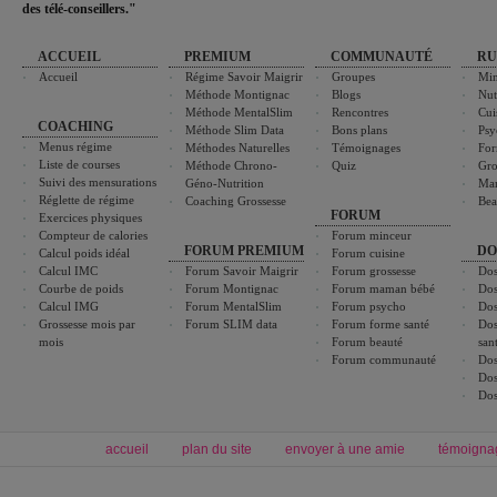
des télé-conseillers."
ACCUEIL
PREMIUM
COMMUNAUTÉ
RU
Accueil
Régime Savoir Maigrir
Groupes
Min
Méthode Montignac
Blogs
Nut
Méthode MentalSlim
Rencontres
Cui
COACHING
Méthode Slim Data
Bons plans
Psy
Menus régime
Méthodes Naturelles
Témoignages
For
Liste de courses
Méthode Chrono-
Quiz
Gro
Suivi des mensurations
Géno-Nutrition
Ma
Réglette de régime
Coaching Grossesse
Bea
FORUM
Exercices physiques
Compteur de calories
Forum minceur
FORUM PREMIUM
DO
Calcul poids idéal
Forum cuisine
Calcul IMC
Forum Savoir Maigrir
Forum grossesse
Dos
Courbe de poids
Forum Montignac
Forum maman bébé
Dos
Calcul IMG
Forum MentalSlim
Forum psycho
Dos
Grossesse mois par
Forum SLIM data
Forum forme santé
Dos
mois
Forum beauté
san
Forum communauté
Dos
Dos
Dos
accueil
plan du site
envoyer à une amie
témoigna
Forum minceur
Forum cuisine