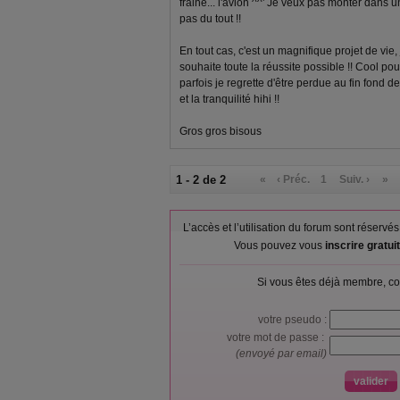
fraine... l'avion ^^' Je veux pas monter dans
pas du tout !!
En tout cas, c'est un magnifique projet de vie, 
souhaite toute la réussite possible !! Cool pou
parfois je regrette d'être perdue au fin fond d
et la tranquilité hihi !!
Gros gros bisous
1 - 2 de 2
«
‹ Préc.
1
Suiv. ›
»
L’accès et l’utilisation du forum sont réser
Vous pouvez vous
inscrire gratu
Si vous êtes déjà membre, co
votre pseudo :
votre mot de passe :
(envoyé par email)