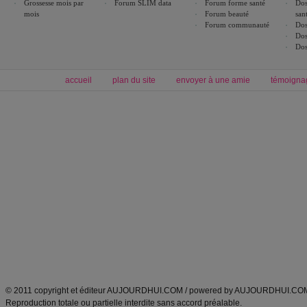
Grossesse mois par
Forum SLIM data
Forum forme santé
Dos
mois
Forum beauté
san
Forum communauté
Dos
Dos
Dos
accueil
plan du site
envoyer à une amie
témoigna
Forum minceur
Forum cuisine
Commencer un régime
boissons, vins et cocktails
Alimentation équilibrée et nutrition
astuces et bons plans
Minceur
Recette cuisine
exercices physiques
recette facile
produits minceur
Recette poulet
Tags
:
ventre plat
|
maigrir des fesses
|
abdominaux
|
régime américain
|
régime mayo
|
Découvrez aussi
:
exercices abdominaux
|
recette wok
|
ANXA Partenaires
:
Recette
de cuisine |
Recette cuisine
|
© 2011 copyright et éditeur AUJOURDHUI.COM / powered by AUJOURDHUI.CO
Reproduction totale ou partielle interdite sans accord préalable.