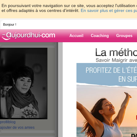
En poursuivant votre navigation sur ce site, vous acceptez l'utilisati
et offres adaptés à vos centres d'intérêt.
En savoir plus et gérer ces 
Bonjour !
Accueil
Coaching
Groupes
Accueil
>
espaces
>
Dame-Polgara
> La g
dans les nuages ce matin, et moi aussi!
Blog de Dame-P
aide blog
La grande Dame de 
tête dans les nuag
moi aussi!
publié le 18/02/2010 à 14:43
profil
blog
ajouter de vos amies