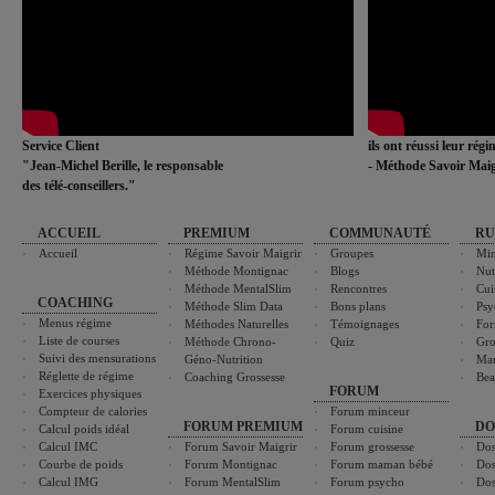
Service Client
ils ont réussi leur rég
"Jean-Michel Berille, le responsable
- Méthode Savoir Maig
des télé-conseillers."
ACCUEIL
PREMIUM
COMMUNAUTÉ
RU
Accueil
Régime Savoir Maigrir
Groupes
Min
Méthode Montignac
Blogs
Nut
Méthode MentalSlim
Rencontres
Cui
COACHING
Méthode Slim Data
Bons plans
Psy
Menus régime
Méthodes Naturelles
Témoignages
For
Liste de courses
Méthode Chrono-
Quiz
Gro
Suivi des mensurations
Géno-Nutrition
Ma
Réglette de régime
Coaching Grossesse
Bea
FORUM
Exercices physiques
Compteur de calories
Forum minceur
FORUM PREMIUM
DO
Calcul poids idéal
Forum cuisine
Calcul IMC
Forum Savoir Maigrir
Forum grossesse
Dos
Courbe de poids
Forum Montignac
Forum maman bébé
Dos
Calcul IMG
Forum MentalSlim
Forum psycho
Dos