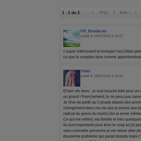
1 - 2 de 2
«
‹ Préc.
1
Suiv. ›
»
Fifi_Brindacier
publié le 18/02/2010 à 18:07
c super intéressant la biologie! moi j'étais pl
ce que tu comptes faire comme approfondis
Yeliel
publié le 18/02/2010 à 16:03
Et ben dis donc.. je suis bouche bée pour un 
un grand ! Franchement, tu ne peux pas savoir 
Je rêve de partir au Canada depuis des années
changement dans ma vie que je pense que je s
radical du genre du moins j'en ai envie même s
Ce qui me retient, ma famille et mes quelque
ils sont importants pour tenir le coup et j'ai p
sans connaitre personne je me laisse aller plu
deuxieme problème qui parait stupide mais c'