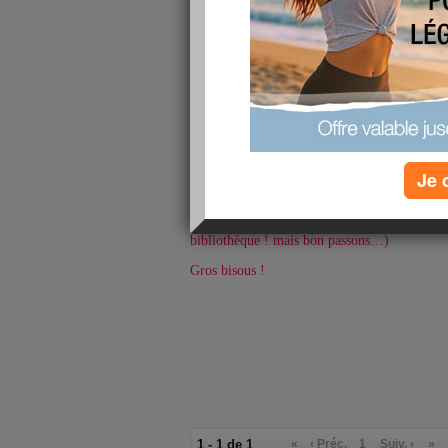
partout mais le moral est toujours au beau fi
Mais celui là je suis carrément beaucoup plu
vais tout défoncer j’en suis sure ! J’ai un trè
Vivement le 6 février que je partes à la mont
Niveau alimentaire, j’ai bien tout respecté a
le faire ! :-) Je résiste toujours à la tentatio
mesure que la semaine avance, c’est de plus e
bon ! Il le faut, c’est un challenge personnel 
Je 
Bonne soirée moi je retourne à mes révis
bibliothèque, je trouve ça motivant d’être e
pousse à bosser aussi ! (Bien que certains 
bibliothèque ! mais bon passons…)
Gros bisous !
1 - 1 de 1
«
‹ Préc.
1
Suiv. ›
»