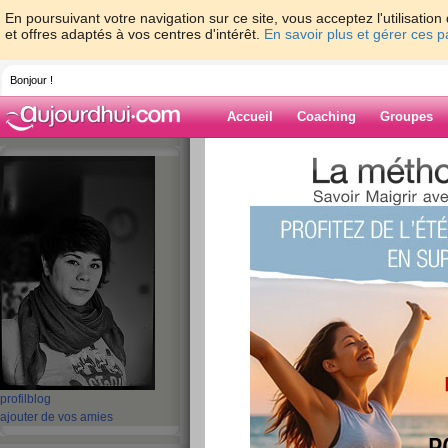
En poursuivant votre navigation sur ce site, vous acceptez l'utilisati
et offres adaptés à vos centres d'intérêt.
En savoir plus et gérer ces 
Bonjour !
Accueil
Coaching
Groupes
Accueil
>
espaces
>
Dame-Polgara
> Dema
dernier...)
Blog de Dame-P
aide blog
Demain, encore un
le dernier...)
publié le 19/01/2010 à 20:25
profil
blog
Coucou !!
ajouter de vos amies
Bon, les réjouissances ont été de courte duré