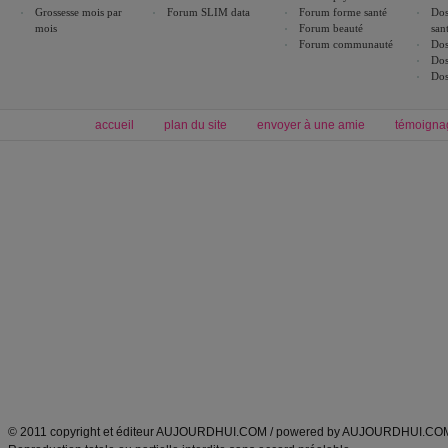
Grossesse mois par
Forum SLIM data
Forum forme santé
Dos
mois
Forum beauté
san
Forum communauté
Dos
Dos
Dos
accueil
plan du site
envoyer à une amie
témoigna
Forum minceur
Forum cuisine
Commencer un régime
boissons, vins et cocktails
Alimentation équilibrée et nutrition
astuces et bons plans
Minceur
Recette cuisine
exercices physiques
recette facile
produits minceur
Recette poulet
Tags
:
ventre plat
|
maigrir des fesses
|
abdominaux
|
régime américain
|
régime mayo
|
Découvrez aussi
:
exercices abdominaux
|
recette wok
|
ANXA Partenaires
:
Recette
de cuisine |
Recette cuisine
|
© 2011 copyright et éditeur AUJOURDHUI.COM / powered by AUJOURDHUI.CO