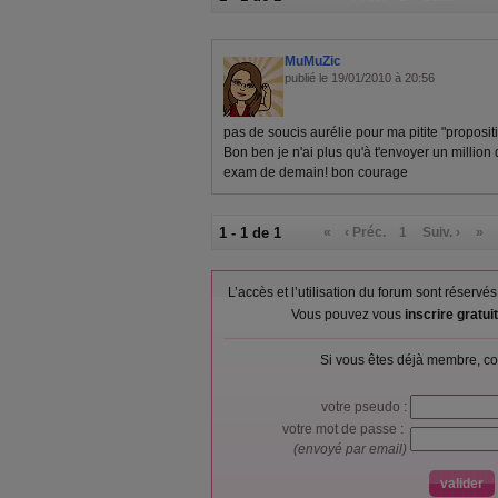
MuMuZic
publié le 19/01/2010 à 20:56
pas de soucis aurélie pour ma pitite "proposition
Bon ben je n'ai plus qu'à t'envoyer un million
exam de demain! bon courage
1 - 1 de 1
«
‹ Préc.
1
Suiv. ›
»
L’accès et l’utilisation du forum sont réser
Vous pouvez vous
inscrire gratu
Si vous êtes déjà membre, co
votre pseudo :
votre mot de passe :
(envoyé par email)