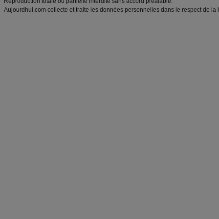
Reproduction totale ou partielle interdite sans accord préalable.
Aujourdhui.com collecte et traite les données personnelles dans le respect de la 