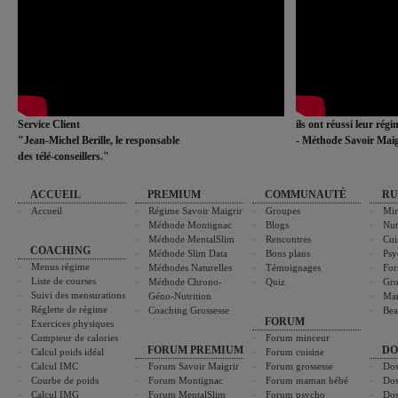
Service Client
ils ont réussi leur rég
"Jean-Michel Berille, le responsable
- Méthode Savoir Maig
des télé-conseillers."
ACCUEIL
PREMIUM
COMMUNAUTÉ
RU
Accueil
Régime Savoir Maigrir
Groupes
Min
Méthode Montignac
Blogs
Nut
Méthode MentalSlim
Rencontres
Cui
COACHING
Méthode Slim Data
Bons plans
Psy
Menus régime
Méthodes Naturelles
Témoignages
For
Liste de courses
Méthode Chrono-
Quiz
Gro
Suivi des mensurations
Géno-Nutrition
Ma
Réglette de régime
Coaching Grossesse
Bea
FORUM
Exercices physiques
Compteur de calories
Forum minceur
FORUM PREMIUM
DO
Calcul poids idéal
Forum cuisine
Calcul IMC
Forum Savoir Maigrir
Forum grossesse
Dos
Courbe de poids
Forum Montignac
Forum maman bébé
Dos
Calcul IMG
Forum MentalSlim
Forum psycho
Dos