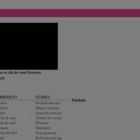
ime et cela les rend heureux
rir
BRIQUES
GUIDES
Publicité
ceur
Produits minceur
rition
Régime minceur
sine
Appareils minceur
cho & tests
Thèmes de cuisine
me & santé
Prénoms
ssesse
Maternités
man & bébé
Tests grossesse
uté
Professionnels psy