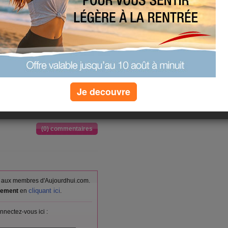
Je decouvre
(0) commentaires
vés aux membres d'Aujourdhui.com.
cliquant ici
itement
en
.
nnectez-vous ici :