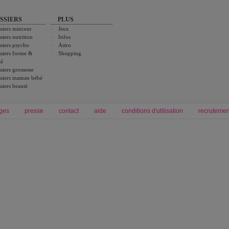
SSIERS
PLUS
siers minceur
Jeux
siers nutrition
Infos
siers psycho
Astro
siers forme &
Shopping
té
siers grossesse
siers maman bébé
siers beauté
ges
presse
contact
aide
conditions d'utilisation
recrutemen
Forum grossesse et bébé
Forum psychologie
envie de bébé et de devenir maman
développement personnel et spiritua
accouchement et naissance de bébé
couple et sexualité
Grossesse et femme enceinte
Psychologie
symptome grossesse
intelligence et test de qi
calendrier de grossesse
test qi
régime protéiné
|
maigrir du ventre
|