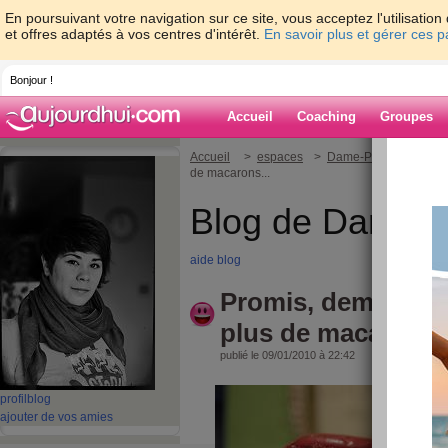
En poursuivant votre navigation sur ce site, vous acceptez l'utilisati
et offres adaptés à vos centres d'intérêt.
En savoir plus et gérer ces 
Bonjour !
Accueil
Coaching
Groupes
Accueil
>
espaces
>
Dame-Polgara
> Prom
de macarons...
Blog de Dame-P
aide blog
Promis, demain je
plus de macarons..
publié le 09/01/2010 à 22:42
profil
blog
ajouter de vos amies