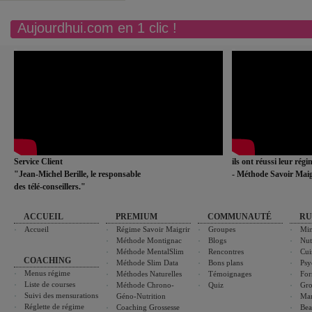
Aujourdhui.com en 1 clic !
Service Client
ils ont réussi leur rég
"Jean-Michel Berille, le responsable
- Méthode Savoir Maig
des télé-conseillers."
ACCUEIL
PREMIUM
COMMUNAUTÉ
RU
Accueil
Régime Savoir Maigrir
Groupes
Min
Méthode Montignac
Blogs
Nut
Méthode MentalSlim
Rencontres
Cui
COACHING
Méthode Slim Data
Bons plans
Psy
Menus régime
Méthodes Naturelles
Témoignages
For
Liste de courses
Méthode Chrono-
Quiz
Gro
Suivi des mensurations
Géno-Nutrition
Ma
Réglette de régime
Coaching Grossesse
Bea