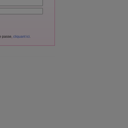
de passe,
cliquant ici
.