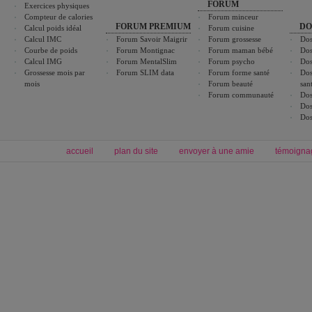
FORUM
Exercices physiques
Compteur de calories
Forum minceur
FORUM PREMIUM
DO
Calcul poids idéal
Forum cuisine
Calcul IMC
Forum Savoir Maigrir
Forum grossesse
Dos
Courbe de poids
Forum Montignac
Forum maman bébé
Dos
Calcul IMG
Forum MentalSlim
Forum psycho
Dos
Grossesse mois par
Forum SLIM data
Forum forme santé
Dos
mois
Forum beauté
san
Forum communauté
Dos
Dos
Dos
accueil
plan du site
envoyer à une amie
témoigna
Forum minceur
Forum cuisine
Commencer un régime
boissons, vins et cocktails
Alimentation équilibrée et nutrition
astuces et bons plans
Minceur
Recette cuisine
exercices physiques
recette facile
produits minceur
Recette poulet
Tags
:
ventre plat
|
maigrir des fesses
|
abdominaux
|
régime américain
|
régime mayo
|