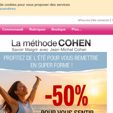
on de cookies pour vous proposer des services
paramètres.
M'inscrire
|
Me connecter
|
?
Communauté
Rubriques
Boutique
Plus...
is, demain je ne mangerai plus
olgara
 ne mangerai
.
ARCHIVES