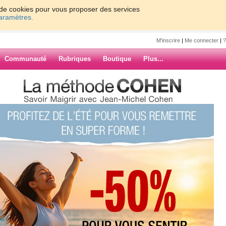
on de cookies pour vous proposer des services
paramètres.
M'inscrire
|
Me connecter
|
?
Communauté
Rubriques
Boutique
Plus...
t Valentin and Co.
olgara
 Co.
ats:
e réalisme. Vous avez un coeur et il est
s car vous savez y être sensible.
ARCHIVES
de sentiments. C'est pourquoi vous
Dans vos relations, vous vous retenez