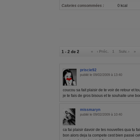
Calories consommées :
0 kcal
1 - 2 de 2
«
‹ Préc.
1
Suiv. ›
»
priscie92
publié le 09/02/2009 à 13:40
coucou sa fait plaisir de te voir de retour et t
je te fais de gros bisous et te souhaite une b
missmaryn
publié le 09/02/2009 à 10:40
ca fai plaisir davoir de tes nouvelles qua tu 
bon alors deja la compete cest bien passé ce