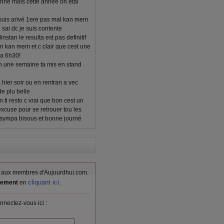
nné mais cette année on etai
 suis arivé 1ere pas mal kan mem
 sai dc je suis contente
nstan le resulta est pas definitif
ien kan mem et c clair que cest une
 a 6h30!
an une semaine ta mis en stand
hier soir ou en rentran a vec
de plu belle
n ti resto c vrai que bon cest un
xcuse pour se retrouer tou les
 sympa bisous et bonne journé
vés aux membres d'Aujourdhui.com.
cliquant ici
itement
en
.
nnectez-vous ici :