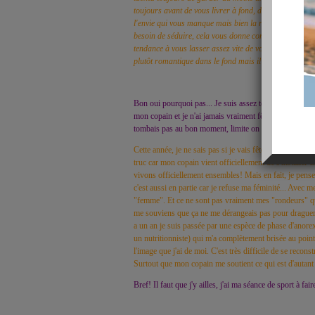
toujours avant de vous livrer à fond, de vous abandonne
l'envie qui vous manque mais bien la raison qui vous r
besoin de séduire, cela vous donne confiance en vous.
tendance à vous lasser assez vite de vos conquêtes m
plutôt romantique dans le fond mais il faut assez bien
Bon oui pourquoi pas... Je suis assez terre à terre je doi
mon copain et je n'ai jamais vraiment fêté la saint valent
tombais pas au bon moment, limite on zappait que ct 
Cette année, je ne sais pas si je vais fêter la Saint Vale
truc car mon copain vient officiellement de s'installe
vivons officiellement ensembles! Mais en fait, je pense 
c'est aussi en partie car je refuse ma féminité... Avec me
"femme". Et ce ne sont pas vraiment mes "rondeurs" qui 
me souviens que ça ne me dérangeais pas pour draguer, 
a un an je suis passée par une espèce de phase d'anorexi
un nutritionniste) qui m'a complètement brisée au poi
l'image que j'ai de moi. C'est très difficile de se recons
Surtout que mon copain me soutient ce qui est d'autant 
Bref! Il faut que j'y ailles, j'ai ma séance de sport à f