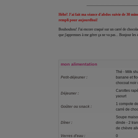
-----------------------------------------
Héhé! J'ai fait ma séance d'abdos suivie de 30 min
rempli pour aujourdhui!
Bouhouhou! J'ai encore craqué sur un carré de chocolat no
que j'apprennes à me gérer ça ne va pas... Bonjour les é
mon alimentation
Thé - Milk sh
Petit-déjeuner :
banane et flo
chocoat noir
Carottes rapé
Déjeuner :
yaourt
1 compote de 
Goûter ou snack :
carré de choco
Soupe maison
Dîner :
dinde - 2 tr
de chèvre al
Verres d'eau :
0