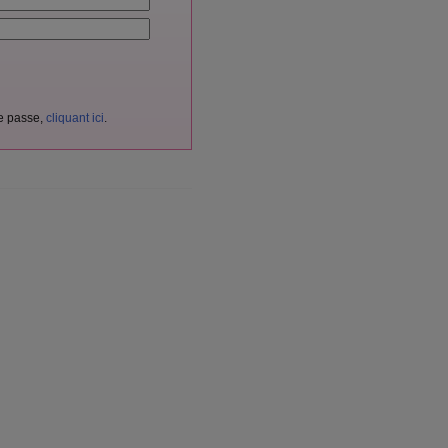
de passe,
cliquant ici
.