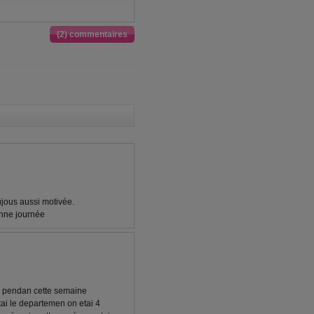
(2) commentaires
oujous aussi motivée.
onne journée
fai pendan cette semaine
tai le departemen on etai 4