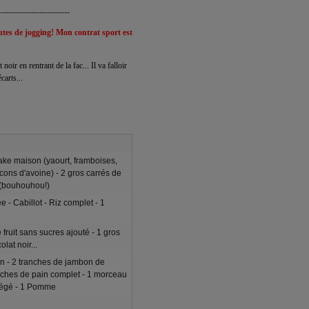
--------------------------
utes de jogging! Mon contrat sport est
ir en rentrant de la fac... Il va falloir
carts...
ake maison (yaourt, framboises,
cons d'avoine) - 2 gros carrés de
 (bouhouhou!)
e - Cabillot - Riz complet - 1
fruit sans sucres ajouté - 1 gros
lat noir...
 - 2 tranches de jambon de
anches de pain complet - 1 morceau
légé - 1 Pomme