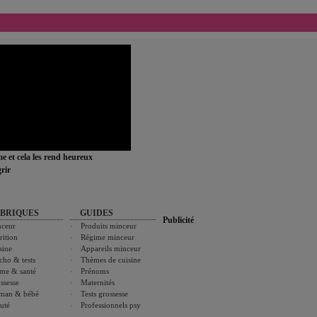
ime et cela les rend heureux
rir
BRIQUES
GUIDES
Publicité
ceur
Produits minceur
rition
Régime minceur
sine
Appareils minceur
cho & tests
Thèmes de cuisine
me & santé
Prénoms
ssesse
Maternités
man & bébé
Tests grossesse
uté
Professionnels psy