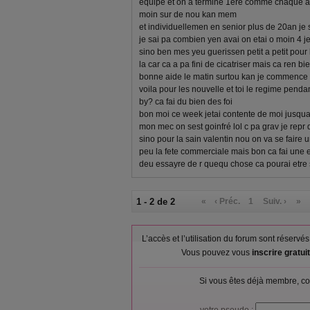
equipe et on a terminé 1ere comme chaque a
moin sur de nou kan mem
et individuellemen en senior plus de 20an je
je sai pa combien yen avai on etai o moin 4 je
sino ben mes yeu guerissen petit a petit pour li
la car ca a pa fini de cicatriser mais ca ren b
bonne aide le matin surtou kan je commence
voila pour les nouvelle et toi le regime pend
by? ca fai du bien des foi
bon moi ce week jetai contente de moi jusqua 
mon mec on sest goinfré lol c pa grav je repr 
sino pour la sain valentin nou on va se faire u
peu la fete commerciale mais bon ca fai une e
deu essayre de r quequ chose ca pourai etre
1 - 2 de 2
«
‹ Préc.
1
Suiv. ›
»
L’accès et l’utilisation du forum sont réser
Vous pouvez vous
inscrire gratu
Si vous êtes déjà membre, co