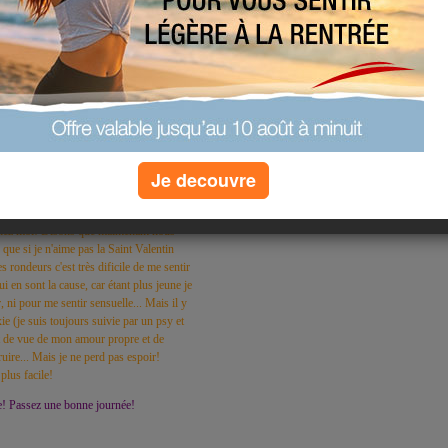
r à l'autre : et pourtant, ça n'est pas
etient. Vous exprimez un véritable
 Mais le problème, c'est que vous avez
asculines. Vous êtes donc une femme
 vous connaître pour le savoir !
s dire... Cela fait 3 ans que je suis avec
in. Il faut dire qu'à chaque fois, ça ne
Je decouvre
THE day.
ntin, je pense tout de même faire un petit
r chez moi! Disons que maintenant nous
que si je n'aime pas la Saint Valentin
s rondeurs c'est très dificile de me sentir
en sont la cause, car étant plus jeune je
ni pour me sentir sensuelle... Mais il y
e (je suis toujours suivie par un psy et
nt de vue de mon amour propre et de
truire... Mais je ne perd pas espoir!
plus facile!
aire! Passez une bonne journée!