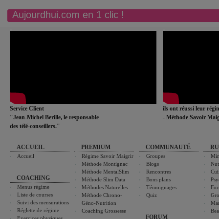
Aujourdhui.com en 1 clic !
Service Client
ils ont réussi leur rég
"Jean-Michel Berille, le responsable
- Méthode Savoir Maig
des télé-conseillers."
ACCUEIL
PREMIUM
COMMUNAUTÉ
RU
Accueil
Régime Savoir Maigrir
Groupes
Min
Méthode Montignac
Blogs
Nut
Méthode MentalSlim
Rencontres
Cui
COACHING
Méthode Slim Data
Bons plans
Psy
Menus régime
Méthodes Naturelles
Témoignages
For
Liste de courses
Méthode Chrono-
Quiz
Gro
Suivi des mensurations
Géno-Nutrition
Ma
Réglette de régime
Coaching Grossesse
Bea
FORUM
Exercices physiques