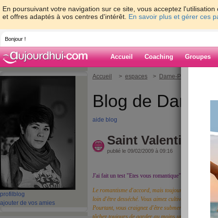
En poursuivant votre navigation sur ce site, vous acceptez l'utilisati
et offres adaptés à vos centres d'intérêt.
En savoir plus et gérer ces 
Bonjour !
Accueil
Coaching
Groupes
Accueil
>
espaces
>
Dame-Polgara
> Sain
Blog de Dame-P
aide blog
Saint Valentin and
publié le 09/02/2009 à 09:16
J'ai fait un test "Etes vous romantique". Voici les résult
Le romantisme d'accord, mais toujours avec un zeste d
profil
blog
loin d'être desséché. Vous aimez cultiver les sentiment
ajouter de vos amies
Pourtant, vous craignez d'être submergée par un flot 
tâchez toujours de garder au moins un pied sur terre.