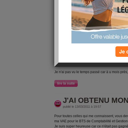
publié le 14/08/2011 à 12:03
Je ne suis pas venu souvent sr le site depuis m
consacré mon temps à ma recherche d'emploi.
J'ai aussi passé mon BTS à 46 ans et suivi une 
"gestionnaire de paies" dont j'ai obtenu le titre
Après un long combat, j'ai enfin réussit à retrouv
métier car je ne suis plus comptable mais je su
c'est très dur mais je continue à m'accrocher ....
Je 
J'ai perdu mon statut cadre mais je suis tellem
travail ....
Je n'ai pas vu le temps passé car à u mois près,
lire la suite
J'AI OBTENU MON
publié le 13/03/2011 à 19:57
Pour toutes celles qui me connaissent, vous de
ma VAE pour le BTS de Comptabilité et Gestion d
Je suis super heureuse car ce n'était pas gagné 