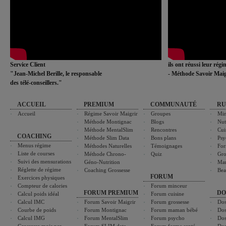
Service Client
ils ont réussi leur rég
"Jean-Michel Berille, le responsable
- Méthode Savoir Maig
des télé-conseillers."
ACCUEIL
PREMIUM
COMMUNAUTÉ
RU
Accueil
Régime Savoir Maigrir
Groupes
Min
Méthode Montignac
Blogs
Nut
Méthode MentalSlim
Rencontres
Cui
COACHING
Méthode Slim Data
Bons plans
Psy
Menus régime
Méthodes Naturelles
Témoignages
For
Liste de courses
Méthode Chrono-
Quiz
Gro
Suivi des mensurations
Géno-Nutrition
Ma
Réglette de régime
Coaching Grossesse
Bea
FORUM
Exercices physiques
Compteur de calories
Forum minceur
FORUM PREMIUM
DO
Calcul poids idéal
Forum cuisine
Calcul IMC
Forum Savoir Maigrir
Forum grossesse
Dos
Courbe de poids
Forum Montignac
Forum maman bébé
Dos
Calcul IMG
Forum MentalSlim
Forum psycho
Dos