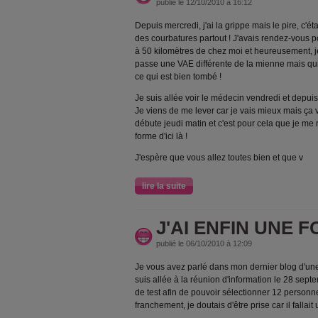
publié le 12/10/2010 à 16:12
Depuis mercredi, j'ai la grippe mais le pire, c'éta
des courbatures partout ! J'avais rendez-vou
à 50 kilomètres de chez moi et heureusement, 
passe une VAE différente de la mienne mais qui
ce qui est bien tombé !
Je suis allée voir le médecin vendredi et depuis,
Je viens de me lever car je vais mieux mais ça 
débute jeudi matin et c'est pour cela que je me
forme d'ici là !
J'espère que vous allez toutes bien et que v
lire la suite
J'AI ENFIN UNE 
publié le 06/10/2010 à 12:09
Je vous avez parlé dans mon dernier blog d'une
suis allée à la réunion d'information le 28 sep
de test afin de pouvoir sélectionner 12 personn
franchement, je doutais d'être prise car il fallai