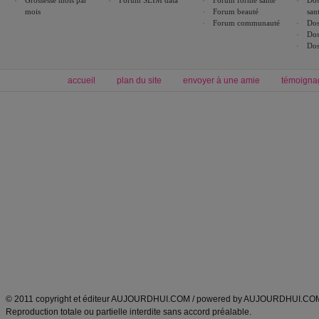
Grossesse mois par
Forum SLIM data
Forum forme santé
Dos
mois
Forum beauté
san
Forum communauté
Dos
Dos
Dos
accueil
plan du site
envoyer à une amie
témoigna
Forum minceur
Forum cuisine
Commencer un régime
boissons, vins et cocktails
Alimentation équilibrée et nutrition
astuces et bons plans
Minceur
Recette cuisine
exercices physiques
recette facile
produits minceur
Recette poulet
Tags
:
ventre plat
|
maigrir des fesses
|
abdominaux
|
régime américain
|
régime mayo
|
Découvrez aussi
:
exercices abdominaux
|
recette wok
|
ANXA Partenaires
:
Recette
de cuisine |
Recette cuisine
|
© 2011 copyright et éditeur AUJOURDHUI.COM / powered by AUJOURDHUI.CO
Reproduction totale ou partielle interdite sans accord préalable.