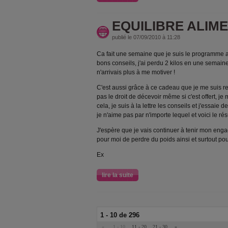
EQUILIBRE ALIME
publié le 07/09/2010 à 11:28
Ca fait une semaine que je suis le programme a
bons conseils, j'ai perdu 2 kilos en une semaine
n'arrivais plus à me motiver !
C'est aussi grâce à ce cadeau que je me suis re
pas le droit de décevoir même si c'est offert, je
cela, je suis à la lettre les conseils et j'essaie
je n'aime pas par n'importe lequel et voici le résu
J'espère que je vais continuer à tenir mon engag
pour moi de perdre du poids ainsi et surtout po
Ex
lire la suite
1 - 10 de 296
«
1 - 10
11 - 20
21 - 30
»