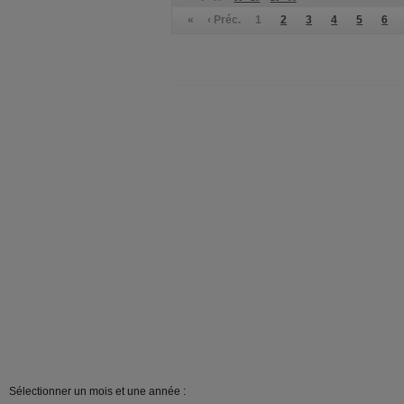
«
‹ Préc.
1
2
3
4
5
6
Sélectionner un mois et une année :