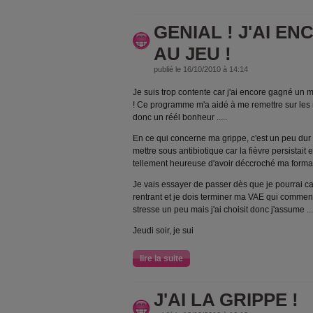
GENIAL ! J'AI E
AU JEU !
publié le 16/10/2010 à 14:14
Je suis trop contente car j'ai encore gagné un m
! Ce programme m'a aidé à me remettre sur les ra
donc un réél bonheur .....
En ce qui concerne ma grippe, c'est un peu dur
mettre sous antibiotique car la fièvre persistait e
tellement heureuse d'avoir déccroché ma format
Je vais essayer de passer dès que je pourrai car
rentrant et je dois terminer ma VAE qui commence
stresse un peu mais j'ai choisit donc j'assume ....
Jeudi soir, je sui
lire la suite
J'AI LA GRIPPE !