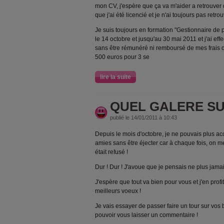
mon CV, j'espère que ça va m'aider a retrouver d
que j'ai été licencié et je n'ai toujours pas retrou
Je suis toujours en formation "Gestionnaire de p
le 14 octobre et jusqu'au 30 mai 2011 et j'ai ef
sans être rémunéré ni remboursé de mes frais d
500 euros pour 3 se
lire la suite
QUEL GALERE SUR
publié le 14/01/2011 à 10:43
Depuis le mois d'octobre, je ne pouvais plus a
amies sans être éjecter car à chaque fois, on m
était refusé !
Dur ! Dur ! J'avoue que je pensais ne plus jamais
J'espère que tout va bien pour vous et j'en prof
meilleurs voeux !
Je vais essayer de passer faire un tour sur vos
pouvoir vous laisser un commentaire !