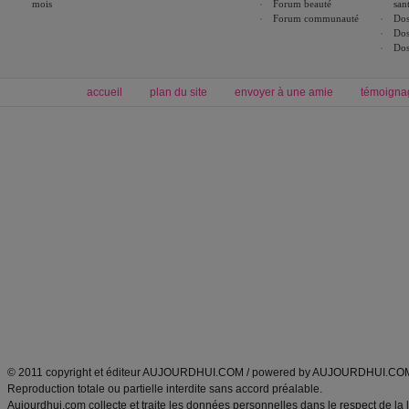
mois
Forum beauté
san
Forum communauté
Dos
Dos
Dos
accueil
plan du site
envoyer à une amie
témoigna
Forum minceur
Forum cuisine
Commencer un régime
boissons, vins et cocktails
Alimentation équilibrée et nutrition
astuces et bons plans
Minceur
Recette cuisine
exercices physiques
recette facile
produits minceur
Recette poulet
Tags
:
ventre plat
|
maigrir des fesses
|
abdominaux
|
régime américain
|
régime mayo
|
Découvrez aussi
:
exercices abdominaux
|
recette wok
|
ANXA Partenaires
:
Recette
de cuisine |
Recette cuisine
|
© 2011 copyright et éditeur AUJOURDHUI.COM / powered by AUJOURDHUI.CO
Reproduction totale ou partielle interdite sans accord préalable.
Aujourdhui.com collecte et traite les données personnelles dans le respect de la 