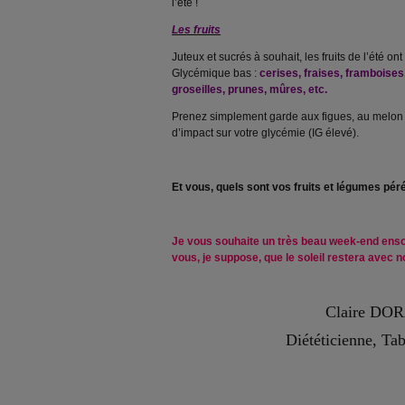
l’été !
Les fruits
Juteux et sucrés à souhait, les fruits de l’été on
Glycémique bas :
cerises, fraises, framboises
groseilles, prunes, mûres, etc.
Prenez simplement garde aux figues, au melon 
d’impact sur votre glycémie (IG élevé).
Et vous, quels sont vos fruits et légumes pér
Je vous souhaite un très beau week-end ensol
vous, je suppose, que le soleil restera avec n
Claire DO
Diététicienne, Ta