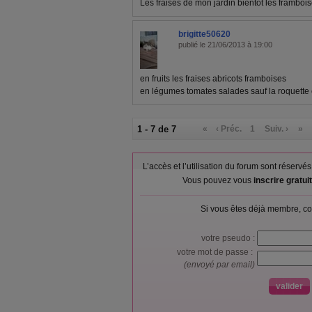
Les fraises de mon jardin bientôt les framboise
brigitte50620
publié le 21/06/2013 à 19:00
en fruits les fraises abricots framboises
en légumes tomates salades sauf la roquette
1 - 7 de 7
«
‹ Préc.
1
Suiv. ›
»
L’accès et l’utilisation du forum sont réser
Vous pouvez vous
inscrire gratu
Si vous êtes déjà membre, co
votre pseudo :
votre mot de passe :
(envoyé par email)