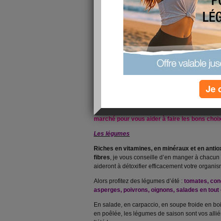
Bonjour à tous et à toutes !
Je 
L'été sonne aujourd'hui à notre porte et, avec lui
encore plus savoureux !
Je vous propose aujour
marché pour vous aider à faire les bons cho
Les légumes
Riches en vitamines, en minéraux et en anti
fibres
, je vous conseille d’en manger à chacun 
aideront à détoxifier efficacement votre organis
Alors profitez des légumes d’été :
tomates, con
asperges, poivrons, oignons, salades en tout
En salade, en carpaccio, en soupe froide en boi
en poêlée, les légumes de saison sont vos alliés