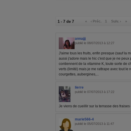
1 - 7 de 7
«
‹ Préc.
1
Suiv. ›
»
annajjj
publié le 08/07/2013 à 12:27
J'aime tous les fruits, enfin presque (sauf la
aussi j'adore mais le hic c'est que je ne peux
contiennent de la vitamine K, toute sorte de c
verts (limité) mais je me rattrape avec tout le
courgettes, aubergines,...
lierre
publié le 07/07/2013 à 17:22
Je viens de cueillir sur la terrasse des fraise
marie566-4
publié le 05/07/2013 à 11:47