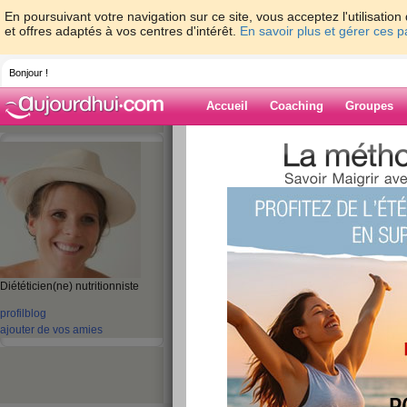
En poursuivant votre navigation sur ce site, vous acceptez l'utilisati
et offres adaptés à vos centres d'intérêt.
En savoir plus et gérer ces 
Bonjour !
Accueil
Coaching
Groupes
Accueil
>
espaces
>
ClaireDoray
> L'été e
estivaux !
Blog de ClaireD
aide blog
Diététicien(ne) nutritionniste
L'été est là ! Place
profil
blog
ajouter de vos amies
légumes estivaux 
publié le 21/06/2013 à 16:21