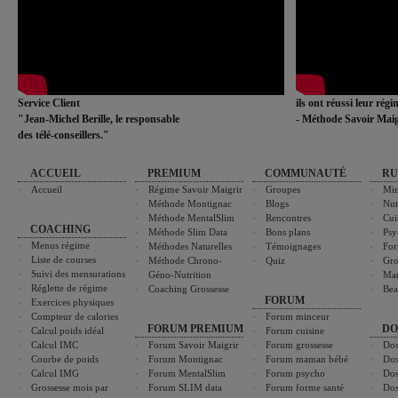
Service Client
ils ont réussi leur rég
"Jean-Michel Berille, le responsable
- Méthode Savoir Maig
des télé-conseillers."
ACCUEIL
PREMIUM
COMMUNAUTÉ
RU
Accueil
Régime Savoir Maigrir
Groupes
Min
Méthode Montignac
Blogs
Nut
Méthode MentalSlim
Rencontres
Cui
COACHING
Méthode Slim Data
Bons plans
Psy
Menus régime
Méthodes Naturelles
Témoignages
For
Liste de courses
Méthode Chrono-
Quiz
Gro
Suivi des mensurations
Géno-Nutrition
Ma
Réglette de régime
Coaching Grossesse
Bea
FORUM
Exercices physiques
Compteur de calories
Forum minceur
FORUM PREMIUM
DO
Calcul poids idéal
Forum cuisine
Calcul IMC
Forum Savoir Maigrir
Forum grossesse
Dos
Courbe de poids
Forum Montignac
Forum maman bébé
Dos
Calcul IMG
Forum MentalSlim
Forum psycho
Dos
Grossesse mois par
Forum SLIM data
Forum forme santé
Dos