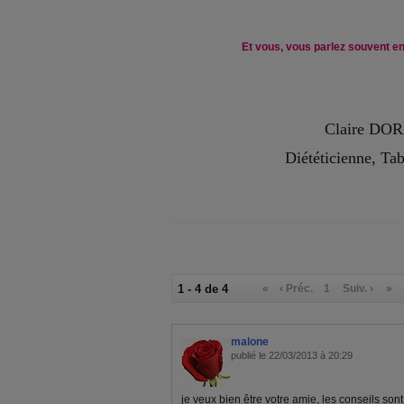
Et vous, vous parlez souvent en
Claire DO
Diététicienne, Ta
1 - 4 de 4
«
‹ Préc.
1
Suiv. ›
»
malone
publié le 22/03/2013 à 20:29
je veux bien être votre amie, les conseils so