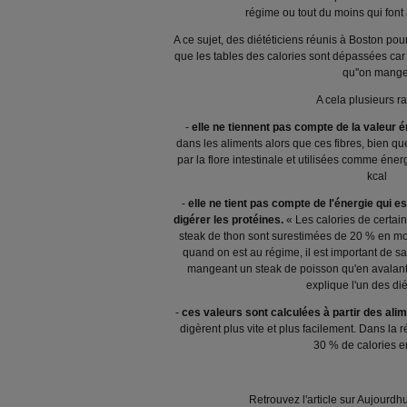
régime ou tout du moins qui font a
A ce sujet, des diététiciens réunis à Boston pou
que les tables des calories sont dépassées car 
qu''on mange
A cela plusieurs ra
-
elle ne tiennent pas compte de la valeur é
dans les aliments alors que ces fibres, bien qu
par la flore intestinale et utilisées comme éner
kcal
-
elle
ne tient pas compte de l'énergie qui e
digérer les protéines.
« Les calories de certai
steak de thon sont surestimées de 20 % en moye
quand on est au régime, il est important de sa
mangeant un steak de poisson qu'en avalant 
explique l'un des dié
-
ces valeurs sont calculées à partir des ali
digèrent plus vite et plus facilement. Dans la ré
30 % de calories e
Retrouvez l'article sur Aujourdh