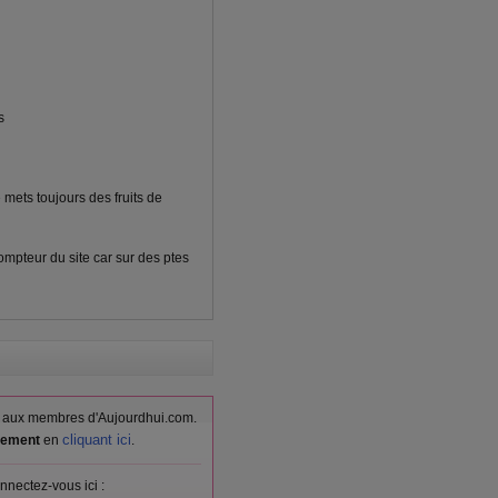
s
e mets toujours des fruits de
mpteur du site car sur des ptes
vés aux membres d'Aujourdhui.com.
cliquant ici
itement
en
.
nnectez-vous ici :