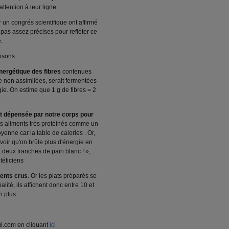
ttention à leur ligne.
r un congrés scientifique ont affirmé
pas assez précises pour refléter ce
.
isons :
nergétique des fibres
contenues
e non assimilées, serait fermentées
gie. On estime que 1 g de fibres = 2
st dépensée par notre corps pour
ns aliments très protéinés comme un
nne car la table de calories . Or,
voir qu'on brûle plus d'énergie en
deux tranches de pain blanc ! »,
téticiens
ments crus
.
Or les plats préparés se
alité, ils affichent donc entre 10 et
n plus.
ui.com en cliquant
ici