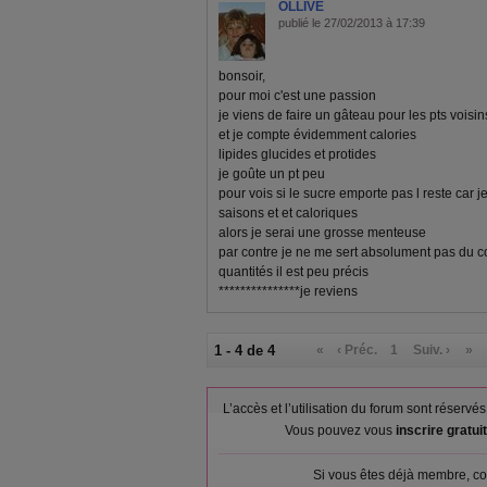
OLLIVE
publié le 27/02/2013 à 17:39
bonsoir,
pour moi c'est une passion
je viens de faire un gâteau pour les pts voisin
et je compte évidemment calories
lipides glucides et protides
je goûte un pt peu
pour vois si le sucre emporte pas l reste car j
saisons et et caloriques
alors je serai une grosse menteuse
par contre je ne me sert absolument pas du co
quantités il est peu précis
***************je reviens
1 - 4 de 4
«
‹ Préc.
1
Suiv. ›
»
L’accès et l’utilisation du forum sont réser
Vous pouvez vous
inscrire gratu
Si vous êtes déjà membre, co