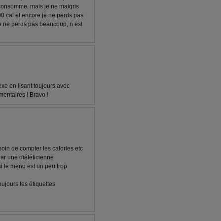
je consomme, mais je ne maigris
00 cal et encore je ne perds pas
je ne perds pas beaucoup, n est
exe en lisant toujours avec
mentaires ! Bravo !
oin de compter les calories etc
ar une diététicienne
i le menu est un peu trop
oujours les étiquettes