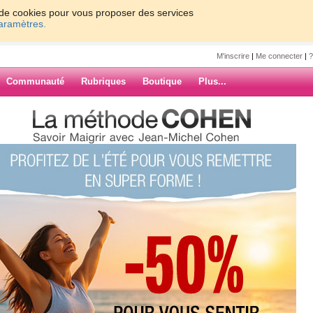
on de cookies pour vous proposer des services
paramètres.
M'inscrire
|
Me connecter
|
?
Communauté
Rubriques
Boutique
Plus...
s, vous comptez vos calories ?
oray
ptez vos
ARCHIVES