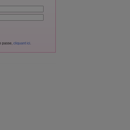
de passe,
cliquant ici
.