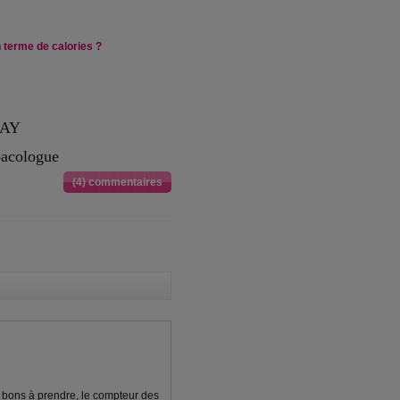
 terme de calories ?
RAY
bacologue
(4) commentaires
nt bons à prendre, le compteur des