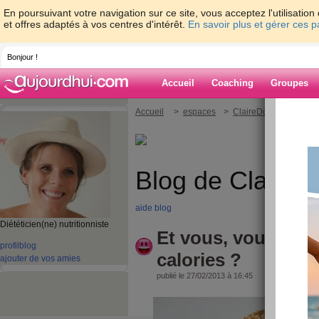
En poursuivant votre navigation sur ce site, vous acceptez l'utilisati
et offres adaptés à vos centres d'intérêt.
En savoir plus et gérer ces 
Bonjour !
Accueil
Coaching
Groupes
Accueil
>
espaces
>
ClaireDoray
> Et vou
Blog de ClaireD
aide blog
Diététicien(ne) nutritionniste
Et vous, vous com
profil
blog
calories ?
ajouter de vos amies
publié le 27/02/2013 à 16:45