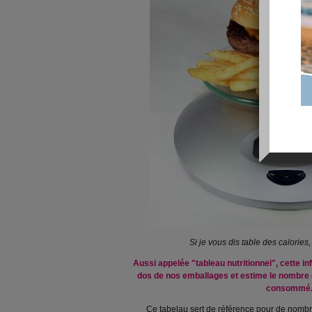
Si je vous dis table des calories, 
Aussi appelée "tableau nutritionnel", cette i
dos de nos emballages et estime le nombre d
consommé
Ce tabelau sert de référence pour de nomb