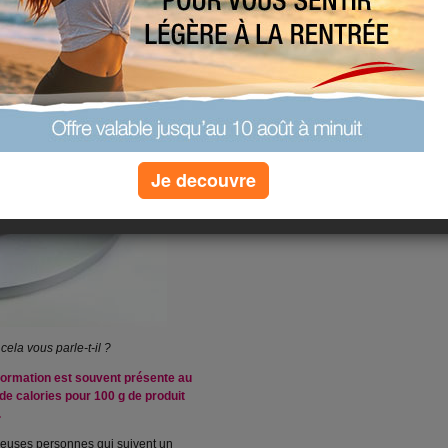
Je decouvre
cela vous parle-t-il ?
nformation est souvent présente au
e calories pour 100 g de produit
.
reuses personnes qui suivent un