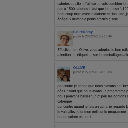
calories du site je l'utilise ,je vois combien 
pas à 1500 calories il faut que je baisse à 12
beaucoup mais avec le diabète et l'insuline ,
énégaux devant le poids amitiés gisele
ClaireDoray
publié le 28/02/2013 à 16:49
Effectivement Ollive, vous adoptez le bon réfl
attention les étiquettes sur les emballages ali
OLLIVE
publié le 27/02/2013 à 18:03
par contre je pense que nous n'avons pas bes
dés l instant que nous avons un programme p
nous pouvons baisser un pt peu les portions s
calorique
par contre quand je fais un achat je regarde t
je vais allez jeter mon oeil sur le programme
bonne soirée et merci