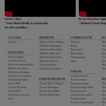
Service Client
ils ont réussi leur rég
"Jean-Michel Berille, le responsable
- Méthode Savoir Maig
des télé-conseillers."
ACCUEIL
PREMIUM
COMMUNAUTÉ
RU
Accueil
Régime Savoir Maigrir
Groupes
Min
Méthode Montignac
Blogs
Nut
Méthode MentalSlim
Rencontres
Cui
COACHING
Méthode Slim Data
Bons plans
Psy
Menus régime
Méthodes Naturelles
Témoignages
For
Liste de courses
Méthode Chrono-
Quiz
Gro
Suivi des mensurations
Géno-Nutrition
Ma
Réglette de régime
Coaching Grossesse
Bea
FORUM
Exercices physiques
Compteur de calories
Forum minceur
FORUM PREMIUM
DO
Calcul poids idéal
Forum cuisine
Calcul IMC
Forum Savoir Maigrir
Forum grossesse
Dos
Courbe de poids
Forum Montignac
Forum maman bébé
Dos
Calcul IMG
Forum MentalSlim
Forum psycho
Dos
Grossesse mois par
Forum SLIM data
Forum forme santé
Dos
mois
Forum beauté
san
Forum communauté
Dos
Dos