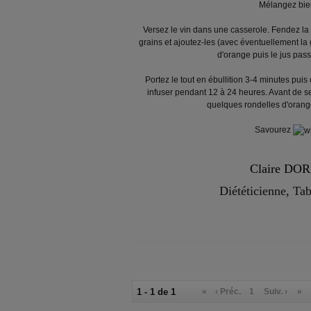
Mélangez bie
Versez le vin dans une casserole. Fendez la 
grains et ajoutez-les (avec éventuellement la 
d'orange puis le jus pass
Portez le tout en ébullition 3-4 minutes puis
infuser pendant 12 à 24 heures. Avant de ser
quelques rondelles d'orang
Savourez
Claire DO
Diététicienne, Ta
1 - 1 de 1
«
‹ Préc.
1
Suiv. ›
»