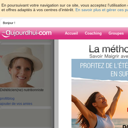
En poursuivant votre navigation sur ce site, vous acceptez l'utilisati
et offres adaptés à vos centres d'intérêt.
En savoir plus et gérer ces 
Bonjour !
Accueil
Coaching
Groupes
Accueil
>
espaces
>
ClaireDoray
> Vin cha
Blog de ClaireD
aide blog
Diététicien(ne) nutritionniste
Vin chaud, la recet
profil
blog
publié le 12/12/2012 à 14:24
ajouter de vos amies