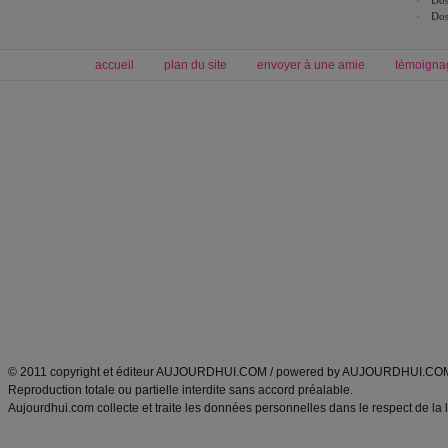
Dos
accueil
plan du site
envoyer à une amie
témoigna
Forum minceur
Forum cuisine
Commencer un régime
boissons, vins et cocktails
Alimentation équilibrée et nutrition
astuces et bons plans
Minceur
Recette cuisine
exercices physiques
recette facile
produits minceur
Recette poulet
Tags
:
ventre plat
|
maigrir des fesses
|
abdominaux
|
régime américain
|
régime mayo
|
Découvrez aussi
:
exercices abdominaux
|
recette wok
|
ANXA Partenaires
:
Recette
de cuisine |
Recette cuisine
|
© 2011 copyright et éditeur AUJOURDHUI.COM / powered by AUJOURDHUI.CO
Reproduction totale ou partielle interdite sans accord préalable.
Aujourdhui.com collecte et traite les données personnelles dans le respect de la 