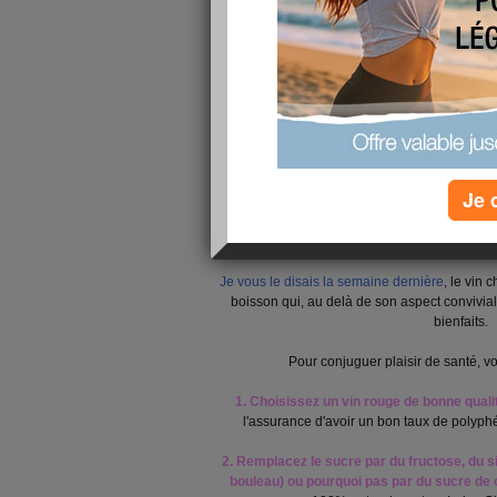
Je 
Je vous le disais la semaine dernière
, le vin 
boisson qui, au delà de son aspect convivia
bienfaits.
Pour conjuguer plaisir de santé, vo
1. Choisissez un vin rouge de bonne qualit
l'assurance d'avoir un bon taux de polyph
2. Remplacez le sucre par du fructose, du si
bouleau) ou pourquoi pas par du sucre de 