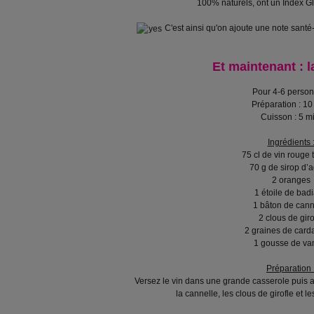
100% naturels, ont un Index G
C'est ainsi qu'on ajoute une note santé
Et maintenant : la
Pour 4-6 perso
Préparation : 1
Cuisson : 5 m
Ingrédients 
75 cl de vin rouge 
70 g de sirop d’
2 oranges
1 étoile de bad
1 bâton de cann
2 clous de giro
2 graines de car
1 gousse de van
Préparation 
Versez le vin dans une grande casserole puis aj
la cannelle, les clous de girofle et 