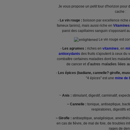
Je vous propose un petit tour d'horizon pour 
cache :
-
Le vin rouge :
boisson par excellence riche
fameux tanins), mais aussi riche en
Vitamines
paroi des capillaires sanguin s'opposant 
Le vin rouge est con
-
Les agrumes :
riches en
vitamines
, en
mi
antioxydants
des fruits s'ajoutent à ceux du 
combattre certaines maladies dont les maladies
d’autres maladies liées au
de cancer et
-
Les épices (badiane,
cannelle?
girofle, mus
"4 épices" est une
mine de b
~
Anis :
stimulant, digestif, carminatif, expec
~ Cannelle :
tonique, antiseptique, bact
respiratoires, digestifs et
~ Girofle :
antiseptique, analgésique, anesthési
en cas de fièvre, de mal de foie, de troubles in
rages de den