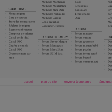
Méthode Montignac
Blogs
Nut
Méthode MentalSlim
Rencontres
Cui
COACHING
Méthode Slim Data
Bons plans
Psy
Menus régime
Méthodes Naturelles
Témoignages
For
Liste de courses
Méthode Chrono-
Quiz
Gro
Suivi des mensurations
Géno-Nutrition
Ma
Réglette de régime
Coaching Grossesse
Bea
FORUM
Exercices physiques
Compteur de calories
Forum minceur
FORUM PREMIUM
DO
Calcul poids idéal
Forum cuisine
Calcul IMC
Forum Savoir Maigrir
Forum grossesse
Dos
Courbe de poids
Forum Montignac
Forum maman bébé
Dos
Calcul IMG
Forum MentalSlim
Forum psycho
Dos
Grossesse mois par
Forum SLIM data
Forum forme santé
Dos
mois
Forum beauté
san
Forum communauté
Dos
Dos
Dos
accueil
plan du site
envoyer à une amie
témoigna
Forum minceur
Forum cuisine
Commencer un régime
boissons, vins et cocktails
Alimentation équilibrée et nutrition
astuces et bons plans