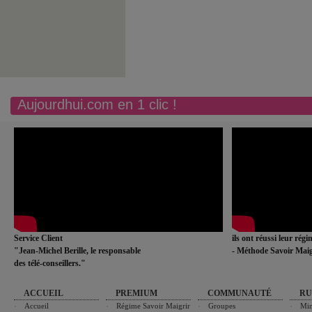
Aujourdhui.com en 1 clic !
Service Client
ils ont réussi leur rég
"Jean-Michel Berille, le responsable
- Méthode Savoir Maig
des télé-conseillers."
ACCUEIL
PREMIUM
COMMUNAUTÉ
RU
Accueil
Régime Savoir Maigrir
Groupes
Min