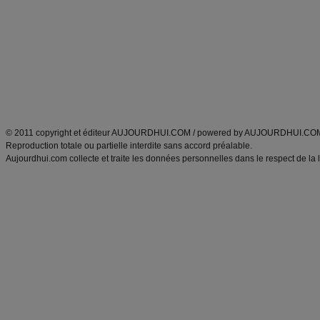
Minceur
Recette cuisine
exercices physiques
recette facile
produits minceur
Recette poulet
Tags
:
ventre plat
|
maigrir des fesses
|
abdominaux
|
régime américain
|
régime mayo
|
Découvrez aussi
:
exercices abdominaux
|
recette wok
|
ANXA Partenaires
:
Recette
de cuisine |
Recette cuisine
|
© 2011 copyright et éditeur AUJOURDHUI.COM / powered by AUJOURDHUI.CO
Reproduction totale ou partielle interdite sans accord préalable.
Aujourdhui.com collecte et traite les données personnelles dans le respect de la 