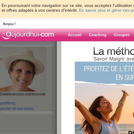
En poursuivant votre navigation sur ce site, vous acceptez l'utilisati
et offres adaptés à vos centres d'intérêt.
En savoir plus et gérer ces 
Bonjour !
Accueil
Coaching
Groupes
Accueil
>
espaces
>
ClaireDoray
> Les te
a le vent en poupe !
Blog de ClaireD
aide blog
Diététicien(ne) nutritionniste
Les températures b
profil
blog
ajouter de vos amies
chaud a le vent en
publié le 07/12/2012 à 16:16